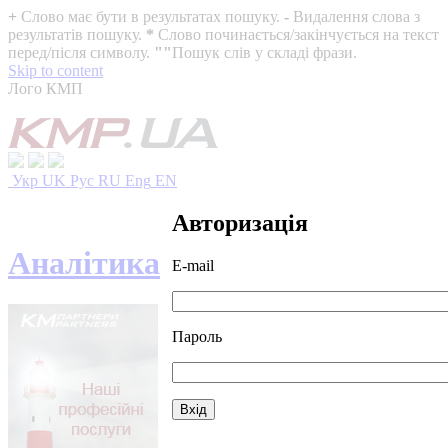
+
Слово має бути в результатах пошуку.
-
Видалення слова з
результатів пошуку.
*
Слово починається/закінчується на текст
перед/після символу.
""
Пошук слів у складі фрази.
Skip to content
Лого КМП
Укр
UK
Рус
RU
Eng
EN
Авторизація
Аналітика
E-mail
Пароль