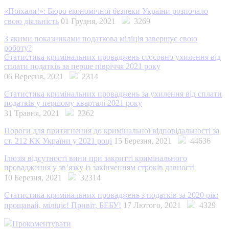
«Поїхали!»: Бюро економічної безпеки України розпочало
свою діяльність
01 Грудня, 2021
3269
З якими показниками податкова міліція завершує свою
роботу?
Статистика кримінальних проваджень стосовно ухилення від
сплати податків за перше півріччя 2021 року
06 Вересня, 2021
2314
Статистика кримінальних проваджень за ухилення від сплати
податків у першому кварталі 2021 року
31 Травня, 2021
3362
Пороги для притягнення до кримінальної відповідальності за
ст. 212 КК України у 2021 році
15 Березня, 2021
44636
Ілюзія відсутності вини при закритті кримінального
провадження у зв’язку із закінченням строків давності
10 Березня, 2021
32314
Статистика кримінальних проваджень з податків за 2020 рік:
прощавай, міліціє! Привіт, БЕБУ!
17 Лютого, 2021
4329
Прокоментувати