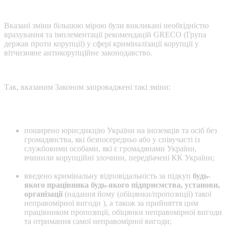
Вказані зміни більшою мірою були викликані необхідністю
врахування та імплементації рекомендацій GRECO (Група
держав проти корупції) у сфері криміналізації корупції у
вітчизняне антикорупційне законодавство.
Так, вказаним Законом запроваджені такі зміни:
поширено юрисдикцію України на іноземців та осіб без
громадянства, які безпосередньо або у співучасті із
службовими особами, які є громадянами України,
вчинили корупційні злочини, передбачені КК України;
введено кримінальну відповідальність за підкуп
будь-
якого працівника будь-якого підприємства, установи,
організації
(надання йому (обіцянки/пропозиції) такої
неправомірної вигоди ), а також за прийняття цим
працівником пропозиції, обіцянки неправомірної вигоди
та отримання самої неправомірної вигоди;