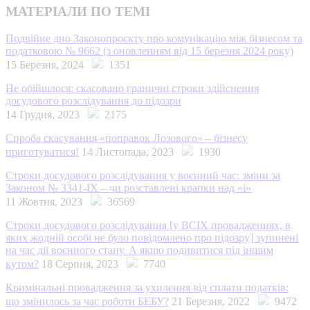
МАТЕРІАЛИ ПО ТЕМІ
Подвійне дно Законопроєкту про комунікацію між бізнесом та
податковою № 9662 (з оновленням від 15 березня 2024 року)
15 Березня, 2024
1351
Не обійшлося: скасовано граничні строки здійснення
досудового розслідування до підозри
14 Грудня, 2023
2175
Спроба скасування «поправок Лозового» – бізнесу
приготуватися!
14 Листопада, 2023
1930
Строки досудового розслідування у воєнний час: зміни за
Законом № 3341-IX – чи розставлені крапки над «і»
11 Жовтня, 2023
36569
Строки досудового розслідування [у ВСІХ провадженнях, в
яких жодній особі не було повідомлено про підозру] зупинені
на час дії воєнного стану. А якщо подивитися під іншим
кутом?
18 Серпня, 2023
7740
Кримінальні провадження за ухилення від сплати податків:
що змінилось за час роботи БЕБУ?
21 Березня, 2022
9472