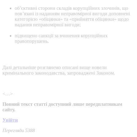
об’єктивні сторони складів корупційних злочинів, що
пов’язані із наданням неправомірної вигоди доповнені
категорією «обіцянки» та «прийняття обіцянки» щодо
надання неправомірної вигоди;
підвищено санкції за вчинення корупційних
правопорушень.
Далі детальніше розглянемо описані вище новели
кримінального законодавства, запроваджені Законом.
<…>
Повний текст статті доступний лише передплатникам
сайту.
Увійти
Перегляди 5388