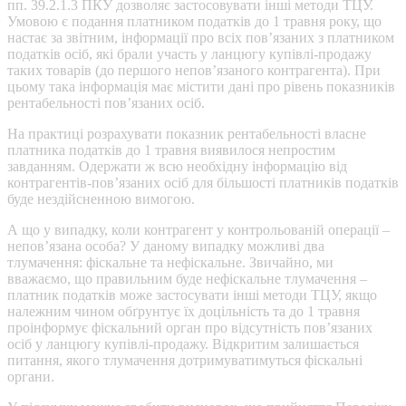
пп. 39.2.1.3 ПКУ дозволяє застосовувати інші методи ТЦУ.
Умовою є подання платником податків до 1 травня року, що
настає за звітним, інформації про всіх пов’язаних з платником
податків осіб, які брали участь у ланцюгу купівлі-продажу
таких товарів (до першого непов’язаного контрагента). При
цьому така інформація має містити дані про рівень показників
рентабельності пов’язаних осіб.
На практиці розрахувати показник рентабельності власне
платника податків до 1 травня виявилося непростим
завданням. Одержати ж всю необхідну інформацію від
контрагентів-пов’язаних осіб для більшості платників податків
буде нездійсненною вимогою.
А що у випадку, коли контрагент у контрольованій операції –
непов’язана особа? У даному випадку можливі два
тлумачення: фіскальне та нефіскальне. Звичайно, ми
вважаємо, що правильним буде нефіскальне тлумачення –
платник податків може застосувати інші методи ТЦУ, якщо
належним чином обґрунтує їх доцільність та до 1 травня
проінформує фіскальний орган про відсутність пов’язаних
осіб у ланцюгу купівлі-продажу. Відкритим залишається
питання, якого тлумачення дотримуватимуться фіскальні
органи.