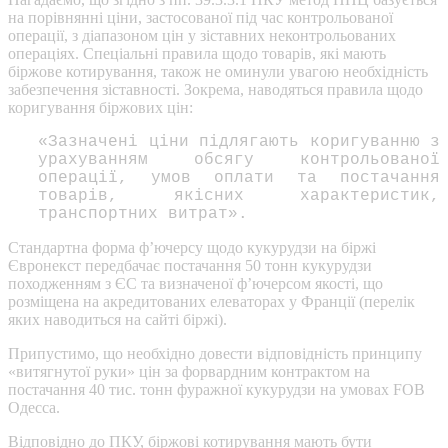
на порівнянні ціни, застосованої під час контрольованої
операції, з діапазоном цін у зіставних неконтрольованих
операціях. Спеціальні правила щодо товарів, які мають
біржове котирування, також не оминули увагою необхідність
забезпечення зіставності. Зокрема, наводяться правила щодо
коригування біржових цін:
«Зазначені ціни підлягають коригуванню з
урахуванням обсягу контрольованої
операції, умов оплати та постачання
товарів, якісних характеристик,
транспортних витрат».
Стандартна форма ф’ючерсу щодо кукурудзи на біржі
Євронекст передбачає постачання 50 тонн кукурудзи
походженням з ЄС та визначеної ф’ючерсом якості, що
розміщена на акредитованих елеваторах у Франції (перелік
яких наводиться на сайті біржі).
Припустимо, що необхідно довести відповідність принципу
«витягнутої руки» цін за форвардним контрактом на
постачання 40 тис. тонн фуражної кукурудзи на умовах FOB
Одесса.
Відповідно до ПКУ, біржові котирування мають бути