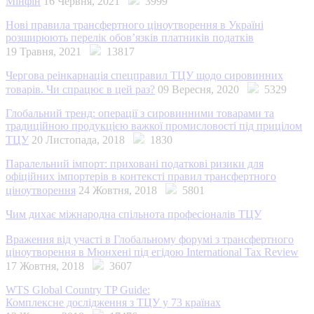
Мінфін
16 Червня, 2021
3999
Нові правила трансфертного ціноутворення в Україні
розширюють перелік обов’язків платників податків
19 Травня, 2021
13817
Чергова реінкарнація спецправил ТЦУ щодо сировинних
товарів. Чи спрацює в цей раз?
09 Вересня, 2020
5329
Глобальний тренд: операції з сировинними товарами та
традиційною продукцією важкої промисловості під прицілом
ТЦУ
20 Листопада, 2018
1830
Паралельний імпорт: приховані податкові ризики для
офіційних імпортерів в контексті правил трансфертного
ціноутворення
24 Жовтня, 2018
5801
Чим дихає міжнародна спільнота професіоналів ТЦУ
Враження від участі в Глобальному форумі з трансфертного
ціноутворення в Мюнхені під егідою International Tax Review
17 Жовтня, 2018
3607
WTS Global Country TP Guide:
Комплексне дослідження з ТЦУ у 73 країнах