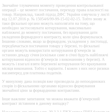
Звичайне тлумачення моменту проведення контрольованої
операції – це момент постачання, переходу права власності на
товар. Наприклад, такий підхід ДФС України озвучила у листі
від 12.07.2016 р. № 15054/6/99-99-15-02-02-15. Тобто знову ж
таки фіскальні органи можуть наполягати на тому, що
необхідно застосовувати котирування, максимально
наближені до моменту постачання, без врахування дати
укладення форвардного контракту, коли ціна формувалася.
Іншими словами, якщо за форвардом, укладеним у листопаді,
передбачається постачання товару у березні, то фіскальні
органи можуть використати котирування ф’ючерсів за
останню декаду січня (оскільки саме в січні будуть найближчі
котирування відносно ф’ючерсів з виконанням у березні). А
можуть і взагалі взяти березневі котирування без врахування
місяця виконання. Тобто є варіанти. І кожен з них несе ризики
насамперед для платника податків.
У минулому дана позиція вже призводила до непоодиноких
спорів із фіскальними органами відносно формування
звичайної ціни за форвардними контрактами.
Інше важливе запитання: чи можна вважати ф’ючерсний
контракт зіставним в даному випадку?
Нагадаємо, що згідно з пп. 39.3.3.1 ПКУ метод ПНЦ базується