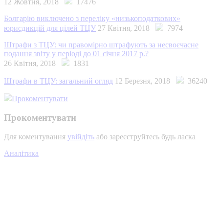
12 Жовтня, 2018
17476
Болгарію виключено з переліку «низькоподаткових»
юрисдикцій для цілей ТЦУ
27 Квітня, 2018
7974
Штрафи з ТЦУ: чи правомірно штрафують за несвоєчасне
подання звіту у періоді до 01 січня 2017 р.?
26 Квітня, 2018
1831
Штрафи в ТЦУ: загальний огляд
12 Березня, 2018
36240
Прокоментувати
Прокоментувати
Для коментування
увійдіть
або зареєструйтесь будь ласка
Аналітика