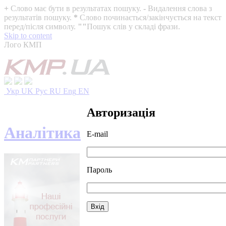
+
Слово має бути в результатах пошуку.
-
Видалення слова з
результатів пошуку.
*
Слово починається/закінчується на текст
перед/після символу.
""
Пошук слів у складі фрази.
Skip to content
Лого КМП
Укр
UK
Рус
RU
Eng
EN
Авторизація
Аналітика
E-mail
Пароль