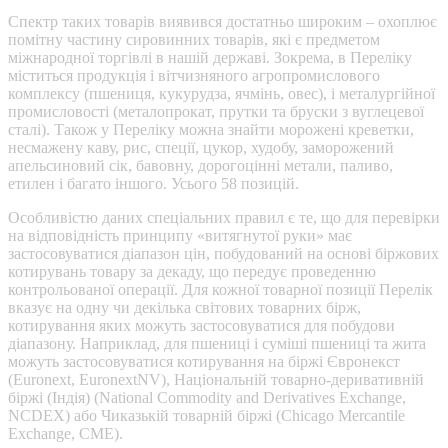
Спектр таких товарів виявився достатньо широким – охоплює
помітну частину сировинних товарів, які є предметом
міжнародної торгівлі в нашій державі. Зокрема, в Переліку
міститься продукція і вітчизняного агропромислового
комплексу (пшениця, кукурудза, ячмінь, овес), і металургійної
промисловості (металопрокат, прутки та бруски з вуглецевої
сталі). Також у Переліку можна знайти морожені креветки,
несмажену каву, рис, спеції, цукор, худобу, заморожений
апельсиновий сік, бавовну, дорогоцінні метали, паливо,
етилен і багато іншого. Усього 58 позицій.
Особливістю даних спеціальних правил є те, що для перевірки
на відповідність принципу «витягнутої руки» має
застосовуватися діапазон цін, побудований на основі біржових
котирувань товару за декаду, що передує проведенню
контрольованої операції. Для кожної товарної позиції Перелік
вказує на одну чи декілька світових товарних бірж,
котирування яких можуть застосовуватися для побудови
діапазону. Наприклад, для пшениці і суміші пшениці та жита
можуть застосовуватися котирування на біржі Євронекст
(Euronext, EuronextNV), Національній товарно-деривативній
біржі (Індія) (National Commodity and Derivatives Exchange,
NCDEX) або Чиказькій товарній біржі (Chicago Mercantile
Exchange, CME).