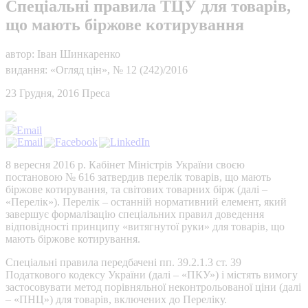
Спеціальні правила ТЦУ для товарів,
що мають біржове котирування
автор: Іван Шинкаренко
видання:
«Огляд цін»,
№ 12 (242)/2016
23 Грудня, 2016
Преса
8 вересня 2016 р. Кабінет Міністрів України своєю
постановою № 616 затвердив перелік товарів, що мають
біржове котирування, та світових товарних бірж (далі –
«Перелік»). Перелік – останній нормативний елемент, який
завершує формалізацію спеціальних правил доведення
відповідності принципу «витягнутої руки» для товарів, що
мають біржове котирування.
Спеціальні правила передбачені пп. 39.2.1.3 ст. 39
Податкового кодексу України (далі – «ПКУ») і містять вимогу
застосовувати метод порівняльної неконтрольованої ціни (далі
– «ПНЦ») для товарів, включених до Переліку.