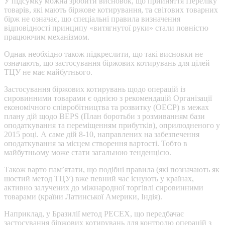
У підсумку можна зробити висновок, що прийняття Переліку
товарів, які мають біржове котирування, та світових товарних
бірж не означає, що спеціальні правила визначення
відповідності принципу «витягнутої руки» стали повністю
працюючим механізмом.
Однак необхідно також підкреслити, що такі висновки не
означають, що застосування біржових котирувань для цілей
ТЦУ не має майбутнього.
Застосування біржових котирувань щодо операцій із
сировинними товарами є однією з рекомендацій Організації
економічного співробітництва та розвитку (ОЕСР) в межах
плану дій щодо BEPS (План боротьби з розмиванням бази
оподаткування та переміщенням прибутків), оприлюдненого у
2015 році. А саме дій 8-10, направлених на забезпечення
оподаткування за місцем створення вартості. Тобто в
майбутньому може стати загальною тенденцією.
Також варто пам’ятати, що подібні правила (які позначають як
шостий метод ТЦУ) вже певний час існують у країнах,
активно залучених до міжнародної торгівлі сировинними
товарами (країни Латинської Америки, Індія).
Наприклад, у Бразилії метод PECEX, що передбачає
застосування біржових котирувань для контролю операцій з