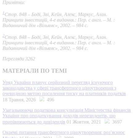
Примітки:
1
Стор. 848 – Боді, Зві, Кейн, Алекс, Маркус, Алан.
Принципи інвестицій, 4-е видання.: Пер. с англ. – М. :
Видавничий дім «Вільямс», 2002. – 984 с.
2
Стор. 848 – Боді, Зві, Кейн, Алекс, Маркус, Алан.
Принципи інвестицій, 4-е видання.: Пер. с англ. – М. :
Видавничий дім «Вільямс», 2002. – 984 с.
Перегляди 3262
МАТЕРІАЛИ ПО ТЕМІ
Уряд України планує серйозний перегляд існуючого
законодавства у сфері трансфертного ціноутворення з
очевидною метою посилення тиску на платників податків
18 Травня, 2026
496
Узагальнююча податкова консультація Міністерства фінансів
України про оподаткування доходів нерезидентів, що
прирівнюються до дивідендів
01 Жовтня, 2021
3697
Окремі питання трансфертного ціноутворення: роз’яснює