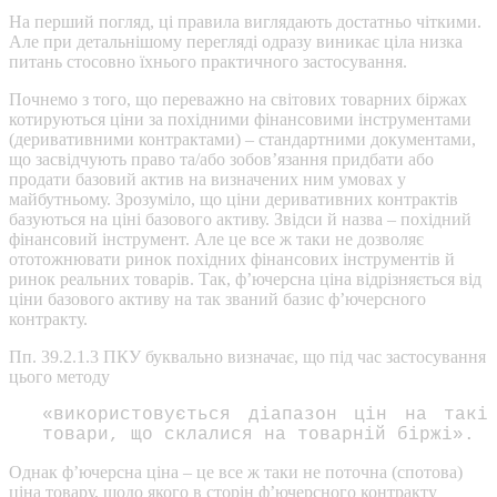
На перший погляд, ці правила виглядають достатньо чіткими.
Але при детальнішому перегляді одразу виникає ціла низка
питань стосовно їхнього практичного застосування.
Почнемо з того, що переважно на світових товарних біржах
котируються ціни за похідними фінансовими інструментами
(деривативними контрактами) – стандартними документами,
що засвідчують право та/або зобов’язання придбати або
продати базовий актив на визначених ним умовах у
майбутньому. Зрозуміло, що ціни деривативних контрактів
базуються на ціні базового активу. Звідси й назва – похідний
фінансовий інструмент. Але це все ж таки не дозволяє
ототожнювати ринок похідних фінансових інструментів й
ринок реальних товарів. Так, ф’ючерсна ціна відрізняється від
ціни базового активу на так званий базис ф’ючерсного
контракту.
Пп. 39.2.1.3 ПКУ буквально визначає, що під час застосування
цього методу
«використовується діапазон цін на такі
товари, що склалися на товарній біржі».
Однак ф’ючерсна ціна – це все ж таки не поточна (спотова)
ціна товару, щодо якого в сторін ф’ючерсного контракту