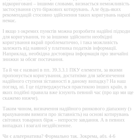
відкориговані – іншими словами, визнається неможливість
застосування суто біржових котирувань. Але будь-яких
рекомендацій стосовно здійснення таких коригувань наразі
немає.
І якщо з окремих пунктів можна розробити надійні підходи
для коригування, то за іншими здійснити необхідні
коригування вкрай проблематично, і така можливість
залежить від наявної у платника податків інформації.
Наприклад, необхідна достовірна інформація про звичайні
знижки за обсяг постачання.
Та й чи є названі в пп. 39.3.3.1 ПКУ елементи, за якими
пропонується коригування, достатніми для забезпечення
надійного ступеня зіставності в даному випадку? На наш
погляд, ні. І це підтверджується практикою інших країн, в
яких подібні правила вже існують певний час (про що ми ще
скажемо нижче).
Таким чином, визначення надійного ринкового діапазону (з
врахуванням вимоги про зіставність) на основі котирувань
світових товарних бірж – непросте завдання. А в певних
випадках і взагалі нездійсненне.
Чи є альтернатива? Формально так. Зокрема, абз. 4-6