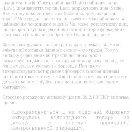
відкриття торгів (Open), найвища (High) і найнижча ціна
(Low), ціна закриття торгів (Last), розрахункова ціна (Settle).
Яку ж ціну використовувати? Можливо, ціну відкриття
торгів? Чи середнє арифметичне значення між найвищим та
найнижчим показником за день? Чи, може, розрахункову ціну,
що використовується для оцінки позицій сторін форвардних
контрактів (так званого клірингу)? Питання відкрите.
Біржові котирування на конкретну дату залежать від місяця
очікуваної поставки базового активу – кукурудзи. Тому у
випадку форвардних контрактів логічним було б
розраховувати діапазон за котируваннями ф’ючерсів на дату,
близьку до дати укладення форварду. При цьому
використовувати котирування ф’ючерсів із зобов’язанням
поставити товар у тому ж місяці (або максимально близькому
до того), коли має відбуватися постачання за форвардним
контрактом.
Стосовно розрахунку діапазону цін пп. 39.2.1.3 ПКУ визначає,
що він:
«…розраховується … на підставі біржових
котирувань відповідного товару за
декаду, що передує проведенню
контрольованої операції».