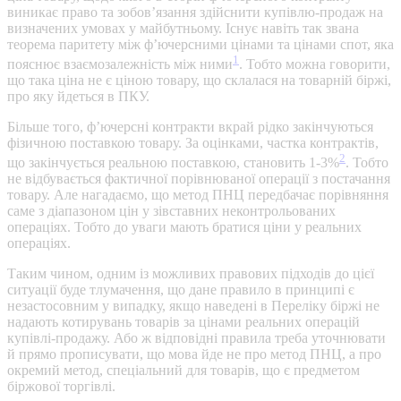
виникає право та зобов’язання здійснити купівлю-продаж на
визначених умовах у майбутньому. Існує навіть так звана
теорема паритету між ф’ючерсними цінами та цінами спот, яка
1
пояснює взаємозалежність між ними
. Тобто можна говорити,
що така ціна не є ціною товару, що склалася на товарній біржі,
про яку йдеться в ПКУ.
Більше того, ф’ючерсні контракти вкрай рідко закінчуються
фізичною поставкою товару. За оцінками, частка контрактів,
2
що закінчується реальною поставкою, становить 1-3%
. Тобто
не відбувається фактичної порівнюваної операції з постачання
товару. Але нагадаємо, що метод ПНЦ передбачає порівняння
саме з діапазоном цін у зівставних неконтрольованих
операціях. Тобто до уваги мають братися ціни у реальних
операціях.
Таким чином, одним із можливих правових підходів до цієї
ситуації буде тлумачення, що дане правило в принципі є
незастосовним у випадку, якщо наведені в Переліку біржі не
надають котирувань товарів за цінами реальних операцій
купівлі-продажу. Або ж відповідні правила треба уточнювати
й прямо прописувати, що мова йде не про метод ПНЦ, а про
окремий метод, спеціальний для товарів, що є предметом
біржової торгівлі.