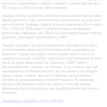
експорту сировинних товарів, з’явився в законодавстві ще у
2012 році і з 2013-го став обов’язковим.
Правда, відтоді цей метод постійно удосконалюється на рівні
законодавства в міру накопичення практичного досвіду його
застосування. Зокрема, одразу додано дозволене відхилення у
3%, у 2013 та 2014 роках уточнено перелік необхідних
коригувань біржових цін. Перелік таких коригувань помітно
ширший, ніж наразі прописаний у ПКУ.
Указане свідчить, що метод контролю трансфертних цін із
застосуванням біржових котирувань може працювати на
практиці. Однак, методика застосування такого (по суті,
окремого) методу потребує належного врегулювання, в тому
числі на рівні законодавства. Наразі ж в ПКУ такого
регулювання ми, скоріше, не бачимо. А це означає, що для
повноцінного й збалансованого застосування спеціальних
правил щодо товарів, які мають біржове котирування, є
потреба в доопрацюванні існуючих правил. В наявному
вигляді такі правила мають всі шанси стати ще одним
приводом для непорозумінь між контролюючим органом та
бізнесом.
Завантажити pdf-файл статті (166 Kb)