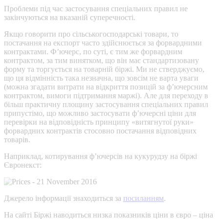
Проблеми під час застосування спеціальних правил не
закінчуються на вказаній суперечності.
Якщо говорити про сільськогосподарські товари, то
постачання на експорт часто здійснюється за форвардними
контрактами. Ф’ючерс, по суті, є тим же форвардним
контрактом, за тим винятком, що він має стандартизовану
форму та торгується на товарній біржі. Ми не стверджуємо,
що ця відмінність така незначна, що зовсім не варта уваги
(можна згадати витрати на відкриття позицій за ф’ючерсним
контрактом, вимоги підтримання маржі). Але для переходу в
більш практичну площину застосування спеціальних правил
припустімо, що можливо застосувати ф’ючерсні ціни для
перевірки на відповідність принципу «витягнутої руки»
форвардних контрактів стосовно постачання відповідних
товарів.
Наприклад, котирування ф’ючерсів на кукурудзу на біржі
Євронекст:
Джерело інформації знаходиться за
посиланням
.
На сайті Біржі наводиться низка показників ціни в євро – ціна