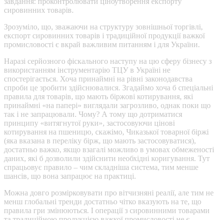
завдання: проконтролювати ціноутворення експорту
сировинних товарів.
Зрозуміло, що, зважаючи на структуру зовнішньої торгівлі,
експорт сировинних товарів і традиційної продукції важкої
промисловості є вкрай важливим питанням і для України.
Наразі серйозного фіскального наступу на цю сферу бізнесу з
використанням інструментарію ТЦУ в Україні не
спостерігається. Хоча принаймні на рівні законодавства
спроби це зробити здійснювалися. Згадаймо хоча б спеціальні
правила для товарів, що мають біржові котирування, які
принаймні «на папері» виглядали загрозливо, однак поки що
так і не запрацювали. Чому? А тому що дотриматися
принципу «витягнутої руки», застосовуючи цінові
котирування на пшеницю, скажімо, Чиказької товарної біржі
(яка вказана в переліку бірж, що мають застосовуватися),
достатньо важко, якщо взагалі можливо в умовах обмеженості
даних, які б дозволили здійснити необхідні коригування. Тут
спрацьовує правило – чим складніша система, тим менше
шансів, що вона запрацює на практиці.
Можна довго розмірковувати про вітчизняні реалії, але тим не
менш глобальні тренди достатньо чітко вказують на те, що
правила гри змінюються. І операції з сировинними товарами
та традиційною продукцією важкої промисловості не є