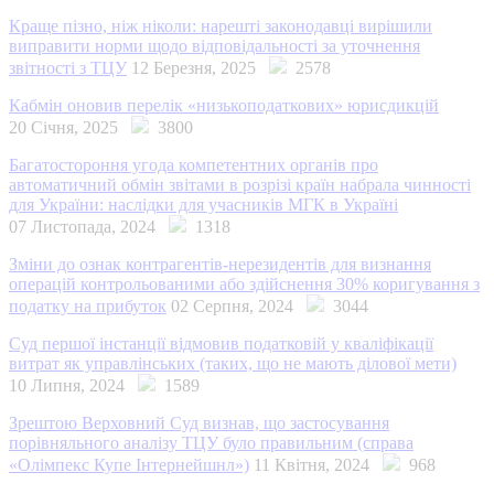
Краще пізно, ніж ніколи: нарешті законодавці вирішили
виправити норми щодо відповідальності за уточнення
звітності з ТЦУ
12 Березня, 2025
2578
Кабмін оновив перелік «низькоподаткових» юрисдикцій
20 Січня, 2025
3800
Багатостороння угода компетентних органів про
автоматичний обмін звітами в розрізі країн набрала чинності
для України: наслідки для учасників МГК в Україні
07 Листопада, 2024
1318
Зміни до ознак контрагентів-нерезидентів для визнання
операцій контрольованими або здійснення 30% коригування з
податку на прибуток
02 Серпня, 2024
3044
Суд першої інстанції відмовив податковій у кваліфікації
витрат як управлінських (таких, що не мають ділової мети)
10 Липня, 2024
1589
Зрештою Верховний Суд визнав, що застосування
порівняльного аналізу ТЦУ було правильним (справа
«Олімпекс Купе Інтернейшнл»)
11 Квітня, 2024
968