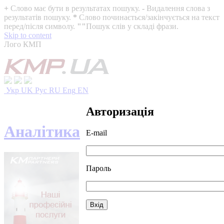
+
Слово має бути в результатах пошуку.
-
Видалення слова з
результатів пошуку.
*
Слово починається/закінчується на текст
перед/після символу.
""
Пошук слів у складі фрази.
Skip to content
Лого КМП
Укр
UK
Рус
RU
Eng
EN
Авторизація
Аналітика
E-mail
Пароль