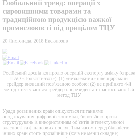
Глобальний тренд: операції з
сировинними товарами та
традиційною продукцією важкої
промисловості під прицілом ТЦУ
20 Листопада, 2018
Ексклюзив
Російський досвід контролю операцій експорту аміаку (справа
ПАО «Тольяттиазот»): (1) «незалежний» швейцарський
трейдер визнаний пов’язаною особою; (2) не прийнято 4-й
метод з тестуванням трейдера-нерезидента та застосовано 1-й
метод ТЦУ
Уряди розвинених країн опікуються питаннями
оподаткування цифрової економіки, боротьбою проти
структурувань із використанням об’єктів інтелектуальної
власності та фінансових послуг. Тим часом перед більшістю
інших країн стоїть прозаїчніше (хоча не менш складне)