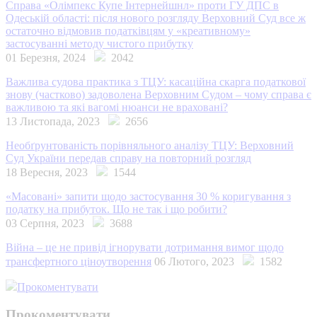
Справа «Олімпекс Купе Інтернейшнл» проти ГУ ДПС в
Одеській області: після нового розгляду Верховний Суд все ж
остаточно відмовив податківцям у «креативному»
застосуванні методу чистого прибутку
01 Березня, 2024
2042
Важлива судова практика з ТЦУ: касаційна скарга податкової
знову (частково) задоволена Верховним Судом – чому справа є
важливою та які вагомі нюанси не враховані?
13 Листопада, 2023
2656
Необґрунтованість порівняльного аналізу ТЦУ: Верховний
Суд України передав справу на повторний розгляд
18 Вересня, 2023
1544
«Масовані» запити щодо застосування 30 % коригування з
податку на прибуток. Що не так і що робити?
03 Серпня, 2023
3688
Війна – це не привід ігнорувати дотримання вимог щодо
трансфертного ціноутворення
06 Лютого, 2023
1582
Прокоментувати
Прокоментувати