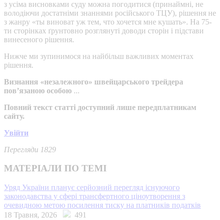
з усіма висновками суду можна погодитися (принаймні, не
володіючи достатніми знаннями російського ТЦУ), рішення не
з жанру «ты виноват уж тем, что хочется мне кушать». На 75-
ти сторінках ґрунтовно розглянуті доводи сторін і підстави
винесеного рішення.
Нижче ми зупинимося на найбільш важливих моментах
рішення.
Визнання «незалежного» швейцарського трейдера
пов’язаною особою
...
Повний текст статті доступний лише передплатникам
сайту.
Увійти
Перегляди 1829
МАТЕРІАЛИ ПО ТЕМІ
Уряд України планує серйозний перегляд існуючого
законодавства у сфері трансфертного ціноутворення з
очевидною метою посилення тиску на платників податків
18 Травня, 2026
491