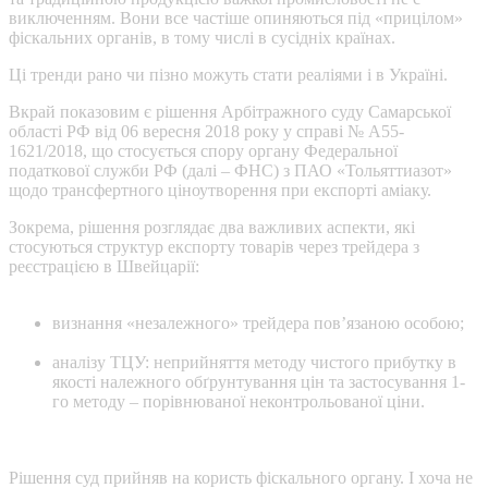
виключенням. Вони все частіше опиняються під «прицілом»
фіскальних органів, в тому числі в сусідніх країнах.
Ці тренди рано чи пізно можуть стати реаліями і в Україні.
Вкрай показовим є рішення Арбітражного суду Самарської
області РФ від 06 вересня 2018 року у справі № А55-
1621/2018, що стосується спору органу Федеральної
податкової служби РФ (далі – ФНС) з ПАО «Тольяттиазот»
щодо трансфертного ціноутворення при експорті аміаку.
Зокрема, рішення розглядає два важливих аспекти, які
стосуються структур експорту товарів через трейдера з
реєстрацією в Швейцарії:
визнання «незалежного» трейдера пов’язаною особою;
аналізу ТЦУ: неприйняття методу чистого прибутку в
якості належного обґрунтування цін та застосування 1-
го методу – порівнюваної неконтрольованої ціни.
Рішення суд прийняв на користь фіскального органу. І хоча не