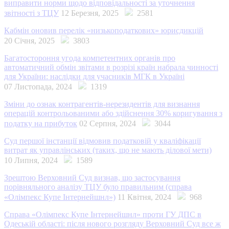
виправити норми щодо відповідальності за уточнення
звітності з ТЦУ
12 Березня, 2025
2581
Кабмін оновив перелік «низькоподаткових» юрисдикцій
20 Січня, 2025
3803
Багатостороння угода компетентних органів про
автоматичний обмін звітами в розрізі країн набрала чинності
для України: наслідки для учасників МГК в Україні
07 Листопада, 2024
1319
Зміни до ознак контрагентів-нерезидентів для визнання
операцій контрольованими або здійснення 30% коригування з
податку на прибуток
02 Серпня, 2024
3044
Суд першої інстанції відмовив податковій у кваліфікації
витрат як управлінських (таких, що не мають ділової мети)
10 Липня, 2024
1589
Зрештою Верховний Суд визнав, що застосування
порівняльного аналізу ТЦУ було правильним (справа
«Олімпекс Купе Інтернейшнл»)
11 Квітня, 2024
968
Справа «Олімпекс Купе Інтернейшнл» проти ГУ ДПС в
Одеській області: після нового розгляду Верховний Суд все ж