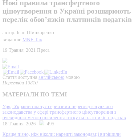
Нові правила трансфертного
ціноутворення в Україні розширюють
перелік обов’язків платників податків
автор: Іван Шинкаренко
видання:
MNE Tax
19 Травня, 2021
Преса
Стаття доступна
англійською
мовою
Перегляди 13810
МАТЕРІАЛИ ПО ТЕМІ
Уряд України планує серйозний перегляд існуючого
законодавства у сфері трансфертного ціноутворення з
очевидною метою посилення тиску на платників податків
18 Травня, 2026
495
Краще пізно, ніж ніколи: нарешті законодавці вирішили