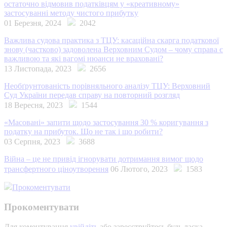
остаточно відмовив податківцям у «креативному»
застосуванні методу чистого прибутку
01 Березня, 2024
2042
Важлива судова практика з ТЦУ: касаційна скарга податкової
знову (частково) задоволена Верховним Судом – чому справа є
важливою та які вагомі нюанси не враховані?
13 Листопада, 2023
2656
Необґрунтованість порівняльного аналізу ТЦУ: Верховний
Суд України передав справу на повторний розгляд
18 Вересня, 2023
1544
«Масовані» запити щодо застосування 30 % коригування з
податку на прибуток. Що не так і що робити?
03 Серпня, 2023
3688
Війна – це не привід ігнорувати дотримання вимог щодо
трансфертного ціноутворення
06 Лютого, 2023
1583
Прокоментувати
Прокоментувати
Для коментування
увійдіть
або зареєструйтесь будь ласка