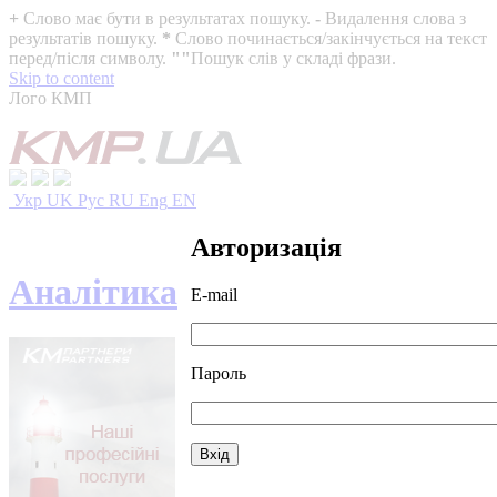
+
Слово має бути в результатах пошуку.
-
Видалення слова з
результатів пошуку.
*
Слово починається/закінчується на текст
перед/після символу.
""
Пошук слів у складі фрази.
Skip to content
Лого КМП
Укр
UK
Рус
RU
Eng
EN
Авторизація
Аналітика
E-mail
Пароль