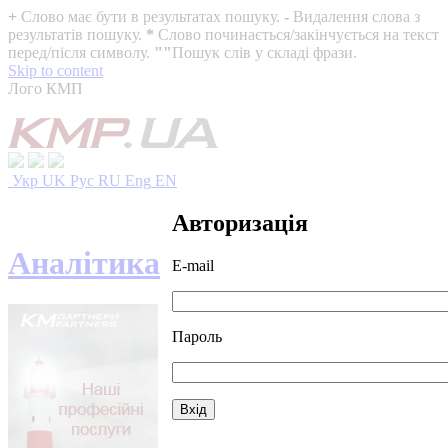
+
Слово має бути в результатах пошуку.
-
Видалення слова з
результатів пошуку.
*
Слово починається/закінчується на текст
перед/після символу.
""
Пошук слів у складі фрази.
Skip to content
Лого КМП
Укр
UK
Рус
RU
Eng
EN
Авторизація
Аналітика
E-mail
Пароль