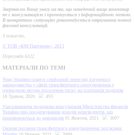
Звертаємо Вашу увагу на те, що наведений вище коментар
не є консультацією і пропонується з інформаційною метою.
В конкретних ситуаціях рекомендується отримання повної
фахової консультації.
З повагою,
© ТОВ «КМ Партнери», 2013
Перегляди 6322
МАТЕРІАЛИ ПО ТЕМІ
Уряд України планує серйозний перегляд існуючого
законодавства у сфері трансфертного ціноутворення з
очевидною метою посилення тиску на платників податків
18 Травня, 2026
493
Узагальнююча податкова консультація Міністерства фінансів
України про оподаткування доходів нерезидентів, що
прирівнюються до дивідендів
01 Жовтня, 2021
3697
Окремі питання трансфертного ціноутворення: роз’яснює
Мінфін
16 Червня, 2021
3999