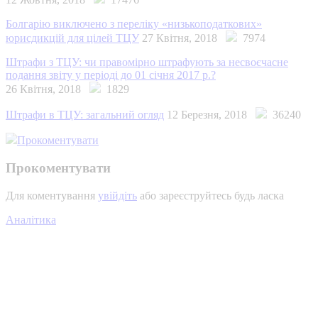
Болгарію виключено з переліку «низькоподаткових»
юрисдикцій для цілей ТЦУ
27 Квітня, 2018
7974
Штрафи з ТЦУ: чи правомірно штрафують за несвоєчасне
подання звіту у періоді до 01 січня 2017 р.?
26 Квітня, 2018
1829
Штрафи в ТЦУ: загальний огляд
12 Березня, 2018
36240
Прокоментувати
Прокоментувати
Для коментування
увійдіть
або зареєструйтесь будь ласка
Аналітика