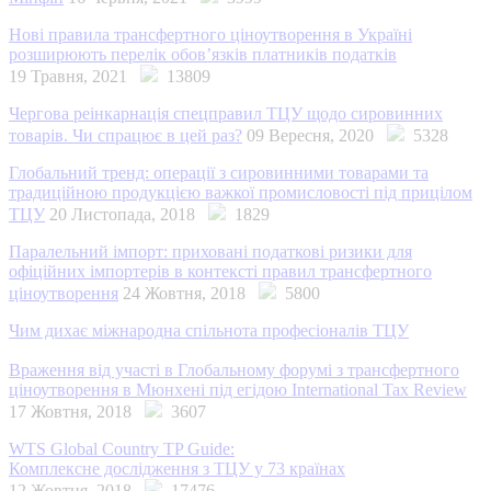
Нові правила трансфертного ціноутворення в Україні
розширюють перелік обов’язків платників податків
19 Травня, 2021
13809
Чергова реінкарнація спецправил ТЦУ щодо сировинних
товарів. Чи спрацює в цей раз?
09 Вересня, 2020
5328
Глобальний тренд: операції з сировинними товарами та
традиційною продукцією важкої промисловості під прицілом
ТЦУ
20 Листопада, 2018
1829
Паралельний імпорт: приховані податкові ризики для
офіційних імпортерів в контексті правил трансфертного
ціноутворення
24 Жовтня, 2018
5800
Чим дихає міжнародна спільнота професіоналів ТЦУ
Враження від участі в Глобальному форумі з трансфертного
ціноутворення в Мюнхені під егідою International Tax Review
17 Жовтня, 2018
3607
WTS Global Country TP Guide:
Комплексне дослідження з ТЦУ у 73 країнах
12 Жовтня, 2018
17476