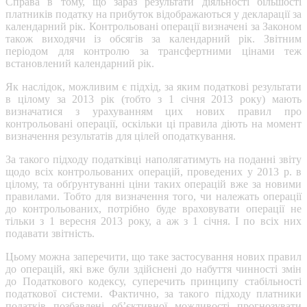
Справа в тому, що зараз результати діяльності більшості
платників податку на прибуток відображаються у декларації за
календарний рік. Контрольовані операції визначені за Законом
також виходячи із обсягів за календарний рік. Звітним
періодом для контролю за трансфертними цінами теж
встановлений календарний рік.
Як наслідок, можливим є підхід, за яким податкові результати
в цілому за 2013 рік (тобто з 1 січня 2013 року) мають
визначатися з урахуванням цих нових правил про
контрольовані операції, оскільки ці правила діють на момент
визначення результатів для цілей оподаткування.
За такого підходу податківці наполягатимуть на поданні звіту
щодо всіх контрольованих операцій, проведених у 2013 р. в
цілому, та обґрунтуванні ціни таких операцій вже за новими
правилами. Тобто для визначення того, чи належать операції
до контрольованих, потрібно буде враховувати операції не
тільки з 1 вересня 2013 року, а аж з 1 січня. І по всіх них
подавати звітність.
Цьому можна заперечити, що таке застосування нових правил
до операцій, які вже були здійснені до набуття чинності змін
до Податкового кодексу, суперечить принципу стабільності
податкової системи. Фактично, за такого підходу платники
податків позбавлені об’єктивної можливості прогнозувати