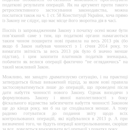
податкові результати операцій. Як на аргумент проти такого
ретроспективного застосування законодавства, можна
послатися також на ч. 1 ст. 58 Конституції України, хоча прямо
із Закону не слідує, що має місце його зворотна дія в часі.
Поспіх із запровадженням Закону з початку осені може бути
пов’язаний саме з тим, що податкові органи намагаються
таким чином поширити нові правила на весь 2013 рік (бо
якщо б Закон набував чинності з 1 січня 2014 року, то
вимагати звітність за весь 2013 рік було б значно менше
підстав), і цим захопити платників податків зненацька,
побачити як велися операції фактично “не оглядаючись” на
такий можливий Закон.
Можливо, ми занадто драматизуємо ситуацію, і на практиці
затвердиться більш виважений підхід, за яким нові правила
застосовуватимуться лише до операцій, що проведені після
дати набуття чинності нового Закону. Однак виходячи з
формулювань Закону і явної наполегливості з боку
фіскального відомства забезпечити набуття чинності Законом
ще до кінця року, ми б на це сподівалися менше. А тому
радимо готуватися до подання звіту щодо всіх
контрольованих операцій, які відбувалися в 2013 р. А при
визначенні того, чи будуть операції контрольованими, скоріше
за все, доведеться враховувати всі операції з початку року.