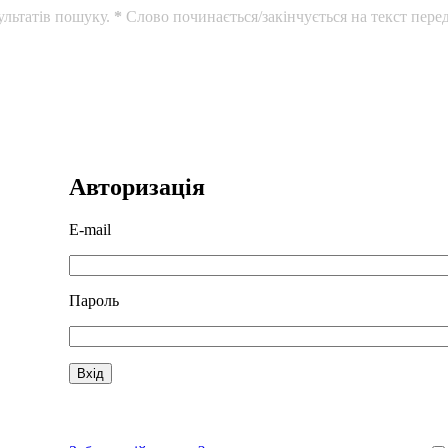
ультатів пошуку.
*
Слово починається/закінчується на текст перед
Авторизація
E-mail
Пароль