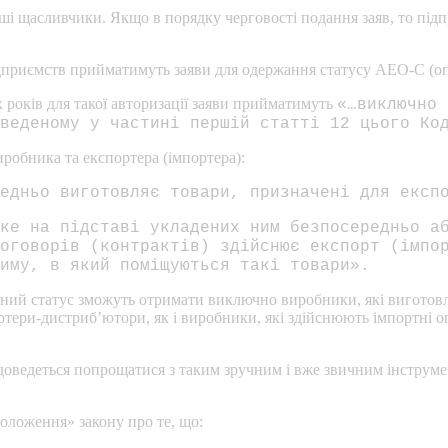
рші щасливчики. Якщо в порядку черговості подання заяв, то під
 підприємств прийматимуть заяви для одержання статусу АЕО-С (оп
х років для такої авторизації заяви прийматимуть
«…виключно 
веденому у частині першій статті 12 цього Ко
робника та експортера (імпортера):
едньо виготовляє товари, призначені для експ
ке на підставі укладених ним безпосередньо а
оговорів (контрактів) здійснює експорт (імпо
иму, в який поміщуються такі товари».
даний статус зможуть отримати виключно виробники, які виготов
ортери-дистриб’ютори, як і виробники, які здійснюють імпортні о
доведеться попрощатися з таким зручним і вже звичним інструмен
 положення» закону про те, що: