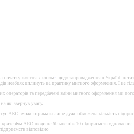
1
на початку жовтня законом
щодо запровадження в Україні інсти
одів неабияк вплинуть на практику митного оформлення. І не тіл
их операторів та передбачені зміни митного оформлення ми пого
на які звернув увагу.
татус АЕО зможе отримати лише дуже обмежена кількість підприє
і критеріям АЕО щодо не більше ніж 10 підприємств одночасно;
 підприємств відповідно.