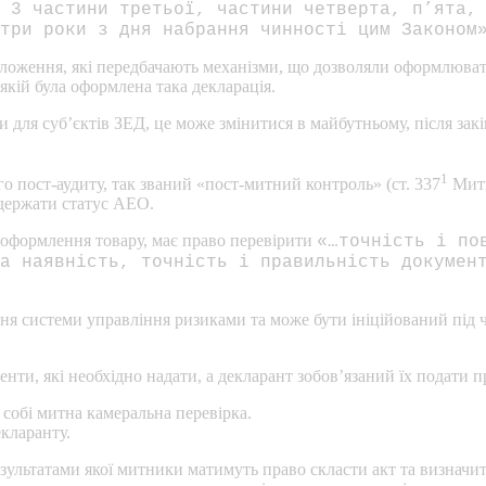
 3 частини третьої, частини четверта, п’ята,
три роки з дня набрання чинності цим Законом
положення, які передбачають механізми, що дозволяли оформлюва
якій була оформлена така декларація.
 для суб’єктів ЗЕД, це може змінитися в майбутньому, після зак
1
 пост-аудиту, так званий «пост-митний контроль» (ст. 337
Митн
одержати статус АЕО.
 оформлення товару, має право перевірити
«…точність і по
а наявність, точність і правильність докумен
ня системи управління ризиками та може бути ініційований під 
ти, які необхідно надати, а декларант зобов’язаний їх подати пр
 собі митна камеральна перевірка.
екларанту.
езультатами якої митники матимуть право скласти акт та визначи