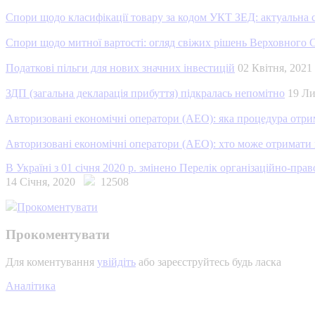
Спори щодо класифікації товару за кодом УКТ ЗЕД: актуальна с
Спори щодо митної вартості: огляд свіжих рішень Верховного 
Податкові пільги для нових значних інвестицій
02 Квітня, 20
ЗДП (загальна декларація прибуття) підкралась непомітно
19 Л
Авторизовані економічні оператори (АЕО): яка процедура отри
Авторизовані економічні оператори (АЕО): хто може отримати 
В Україні з 01 січня 2020 р. змінено Перелік організаційно-пра
14 Січня, 2020
12508
Прокоментувати
Прокоментувати
Для коментування
увійдіть
або зареєструйтесь будь ласка
Аналітика