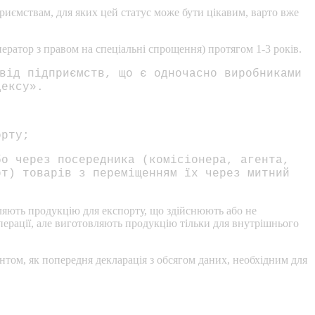
приємствам, для яких цей статус може бути цікавим, варто вже
ератор з правом на спеціальні спрощення) протягом 1-3 років.
від підприємств, що є одночасно виробниками
дексу».
орту;
бо через посередника (комісіонера, агента,
рт) товарів з переміщенням їх через митний
ляють продукцію для експорту, що здійснюють або не
перації, але виготовляють продукцію тільки для внутрішнього
том, як попередня декларація з обсягом даних, необхідним для