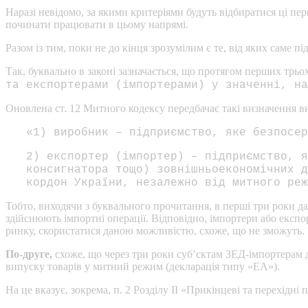
Наразі невідомо, за якими критеріями будуть відбиратися ці пе
починати працювати в цьому напрямі.
Разом із тим, поки не до кінця зрозумілим є те, від яких саме
Так, буквально в законі зазначається, що протягом перших трьо
та експортерами (імпортерами) у значенні, на
Оновлена ст. 12 Митного кодексу передбачає такі визначення ви
«1) виробник – підприємство, яке безпосер
2) експортер (імпортер) – підприємство, я
консигнатора тощо) зовнішньоекономічних д
кордон України, незалежно від митного реж
Тобто, виходячи з буквального прочитання, в перші три роки 
здійснюють імпортні операції. Відповідно, імпортери або експ
ринку, скористатися даною можливістю, схоже, що не зможуть.
По-друге,
схоже, що через три роки суб’єктам ЗЕД-імпортерам 
випуску товарів у митний режим (декларація типу «ЕА»).
На це вказує, зокрема, п. 2 Розділу ІІ «Прикінцеві та перехідні