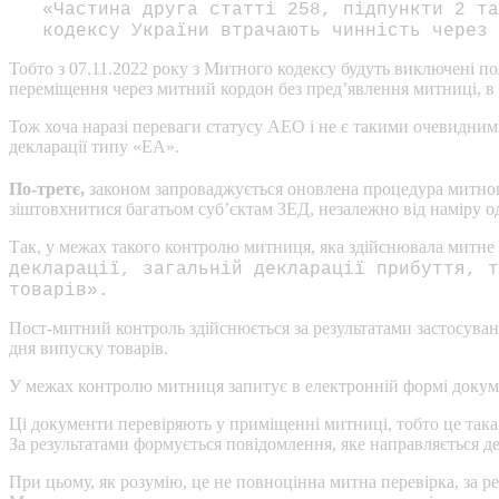
«Частина друга статті 258, підпункти 2 та
кодексу України втрачають чинність через 
Тобто з 07.11.2022 року з Митного кодексу будуть виключені 
переміщення через митний кордон без пред’явлення митниці, в 
Тож хоча наразі переваги статусу АЕО і не є такими очевидними
декларації типу «ЕА».
По-третє,
законом запроваджується оновлена процедура митного
зіштовхнитися багатьом суб’єктам ЗЕД, незалежно від наміру 
Так, у межах такого контролю митниця, яка здійснювала митне
декларації, загальній декларації прибуття, т
товарів».
Пост-митний контроль здійснюється за результатами застосуван
дня випуску товарів.
У межах контролю митниця запитує в електронній формі докумен
Ці документи перевіряють у приміщенні митниці, тобто це така
За результатами формується повідомлення, яке направляється д
При цьому, як розумію, це не повноцінна митна перевірка, за р