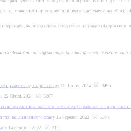
ва враховуються системою управління ризиками та під час план
 то це може стати причиною ініціювання документальної перевір
ператорів, як виявляється, стосуються не тільки підприємств, щ
 щодо деяких питань функціонування авторизованих економічних о
 оформлення: рух проти вітру
11 Липня, 2024
3495
ре
22 Січня, 2024
3267
 стягнення митних платежів та митне оформлення за спрощеною
 під час дії воєнного стану
15 Березня, 2022
5304
тану
14 Березня, 2022
3151