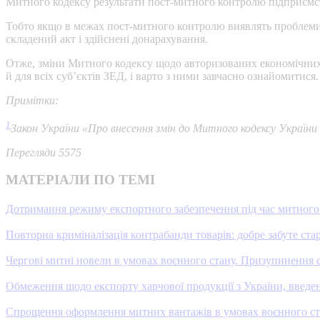
Митного кодексу результати пост-митного контролю підприємст
Тобто якщо в межах пост-митного контролю виявлять проблеми,
складений акт і здійснені донарахування.
Отже, зміни Митного кодексу щодо авторизованих економічних о
й для всіх суб’єктів ЗЕД, і варто з ними завчасно ознайомитися.
Примітки:
1
Закон України «Про внесення змін до Митного кодексу України
Перегляди 5575
МАТЕРІАЛИ ПО ТЕМІ
Дотримання режиму експортного забезпечення під час митного
Повторна криміналізація контрабанди товарів: добре забуте ста
Чергові митні новели в умовах воєнного стану. Призупинення
Обмеження щодо експорту харчової продукції з України, введені
Спрощення оформлення митних вантажів в умовах воєнного с