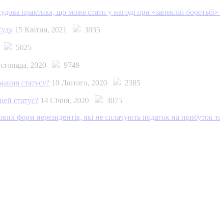
удова практика, що може стати у нагоді при «запеклій боротьбі
Суду
15 Квітня, 2021
3035
21
5025
истопада, 2020
9749
мання статусу?
10 Лютого, 2020
2385
цей статус?
14 Січня, 2020
3075
вових форм нерезидентів, які не сплачують податок на прибуток т