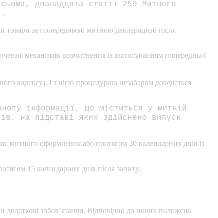
 сьома, дванадцята статті 259 Митного
».
ти товари за попередньою митною декларацією після
інчення механізмів розмитнення із застосуванням попередньої
ого кодексу). І з цією процедурою незабаром доведеться
вноту інформації, що міститься у митній
тів, на підставі яких здійснено випуск
час митного оформлення або протягом 30 календарних днів із
отягом 15 календарних днів після запиту.
ти додаткові зобов’язання. Відповідно до нових положень