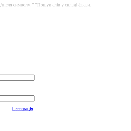
/після символу.
""
Пошук слів у складі фрази.
Реєстрація