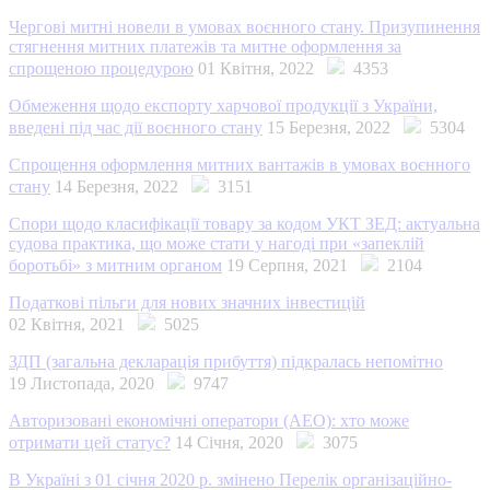
Чергові митні новели в умовах воєнного стану. Призупинення
стягнення митних платежів та митне оформлення за
спрощеною процедурою
01 Квітня, 2022
4353
Обмеження щодо експорту харчової продукції з України,
введені під час дії воєнного стану
15 Березня, 2022
5304
Спрощення оформлення митних вантажів в умовах воєнного
стану
14 Березня, 2022
3151
Спори щодо класифікації товару за кодом УКТ ЗЕД: актуальна
судова практика, що може стати у нагоді при «запеклій
боротьбі» з митним органом
19 Серпня, 2021
2104
Податкові пільги для нових значних інвестицій
02 Квітня, 2021
5025
ЗДП (загальна декларація прибуття) підкралась непомітно
19 Листопада, 2020
9747
Авторизовані економічні оператори (АЕО): хто може
отримати цей статус?
14 Січня, 2020
3075
В Україні з 01 січня 2020 р. змінено Перелік організаційно-