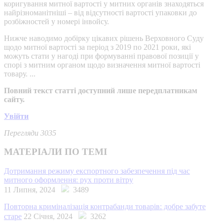
коригування митної вартості у митних органів знаходяться
найрізноманітніші – від відсутності вартості упаковки до
розбіжностей у номері інвойсу.
Нижче наводимо добірку цікавих рішень Верховного Суду
щодо митної вартості за період з 2019 по 2021 роки, які
можуть стати у нагоді при формуванні правової позиції у
спорі з митним органом щодо визначення митної вартості
товару. ...
Повний текст статті доступний лише передплатникам
сайту.
Увійти
Перегляди 3035
МАТЕРІАЛИ ПО ТЕМІ
Дотримання режиму експортного забезпечення під час
митного оформлення: рух проти вітру
11 Липня, 2024
3489
Повторна криміналізація контрабанди товарів: добре забуте
старе
22 Січня, 2024
3262