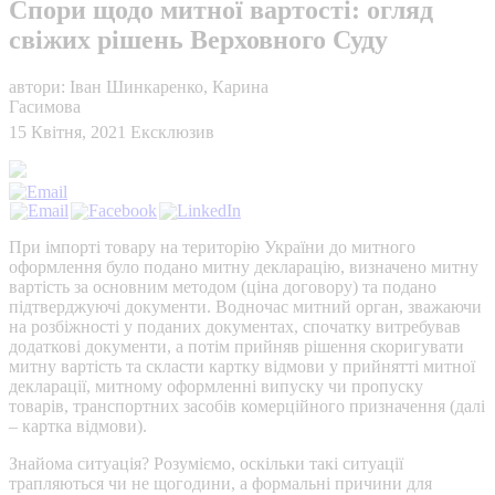
Спори щодо митної вартості: огляд
свіжих рішень Верховного Суду
автори: Іван Шинкаренко, Карина
Гасимова
15 Квітня, 2021
Ексклюзив
При імпорті товару на територію України до митного
оформлення було подано митну декларацію, визначено митну
вартість за основним методом (ціна договору) та подано
підтверджуючі документи. Водночас митний орган, зважаючи
на розбіжності у поданих документах, спочатку витребував
додаткові документи, а потім прийняв рішення скоригувати
митну вартість та скласти картку відмови у прийнятті митної
декларації, митному оформленні випуску чи пропуску
товарів, транспортних засобів комерційного призначення (далі
– картка відмови).
Знайома ситуація? Розуміємо, оскільки такі ситуації
трапляються чи не щогодини, а формальні причини для