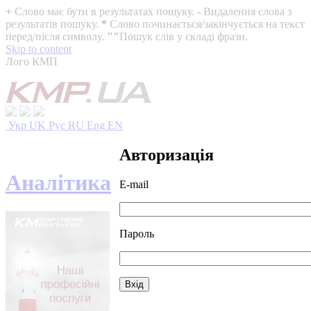
+
Слово має бути в результатах пошуку.
-
Видалення слова з
результатів пошуку.
*
Слово починається/закінчується на текст
перед/після символу.
""
Пошук слів у складі фрази.
Skip to content
Лого КМП
Укр
UK
Рус
RU
Eng
EN
Авторизація
Аналітика
E-mail
Пароль