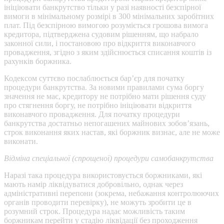
ініціювати банкрутство тільки у разі наявності безспірної
вимоги в мінімальному розмірі в 300 мінімальних заробітних
плат. Під безспірною вимогою розуміється грошова вимога
кредитора, підтверджена судовим рішенням, що набрало
законної сили, і постановою про відкриття виконавчого
провадження, згідно з яким здійснюється списання коштів із
рахунків боржника.
Кодексом суттєво послаблюється бар’єр для початку
процедури банкрутства. За новими правилами сума боргу
значення не має, кредитору не потрібно мати рішення суду
про стягнення боргу, не потрібно ініціювати відкриття
виконавчого провадження. Для початку процедури
банкрутства достатньо непогашених майнових зобов’язань,
строк виконання яких настав, які боржник визнає, але не може
виконати.
Відміна спеціальної (спрощеної) процедури самобанкрутства
Наразі така процедура використовується боржниками, які
мають намір ліквідуватися добровільно, однак через
адміністративні перепони (зокрема, небажання контролюючих
органів проводити перевірку), не можуть зробити це в
розумний строк. Процедура надає можливість таким
боржникам перейти у стадію ліквідації без проходження