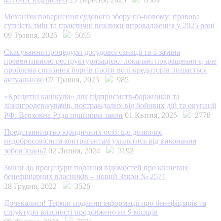
Механізм повернення судового збору по-новому: правова
сутність змін та практичні виклики впровадження у 2025 році
09 Травня, 2025
5055
Скасування процедури досудової санації та її заміна
превентивною реструктуризацією: локальні покращення є, але
проблема списання боргів проти волі кредиторів лишається
актуальною
07 Травня, 2025
985
«Кредитні канікули» для підприємств-боржників та
лізингоодержувачів, постраждалих від бойових дій та окупації
РФ: Верховна Рада прийняла закон
01 Квітня, 2025
2778
Представництво юридичних осіб: що дозволяє
недобросовісним контрагентам ухилятись від виконання
зобов’язань?
02 Липня, 2024
3192
Зміни до процедури подання відомостей про кінцевих
бенефіціарних власників – новий Закон № 2571
28 Грудня, 2022
3526
Дочекалися! Термін подання інформації про бенефіціарів та
структури власності продовжено на 9 місяців