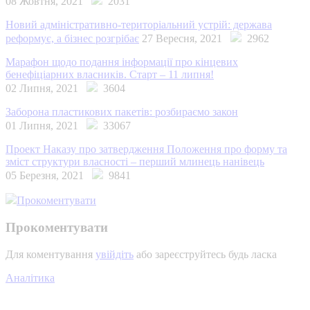
08 Жовтня, 2021
2031
Новий адміністративно-територіальний устрій: держава
реформує, а бізнес розгрібає
27 Вересня, 2021
2962
Марафон щодо подання інформації про кінцевих
бенефіціарних власників. Старт – 11 липня!
02 Липня, 2021
3604
Заборона пластикових пакетів: розбираємо закон
01 Липня, 2021
33067
Проект Наказу про затвердження Положення про форму та
зміст структури власності – перший млинець нанівець
05 Березня, 2021
9841
Прокоментувати
Прокоментувати
Для коментування
увійдіть
або зареєструйтесь будь ласка
Аналітика