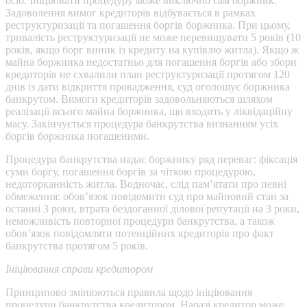
осіб. Ініціювати процедуру може виключно сам боржник.
Задоволення вимог кредиторів відбувається в рамках
реструктуризації та погашення боргів боржника. При цьому,
тривалість реструктуризації не може перевищувати 5 років (10
років, якщо борг виник із кредиту на купівлю житла). Якщо ж
майна боржника недостатньо для погашення боргів або збори
кредиторів не схвалили план реструктуризації протягом 120
днів із дати відкриття провадження, суд оголошує боржника
банкрутом. Вимоги кредиторів задовольняються шляхом
реалізації всього майна боржника, що входить у ліквідаційну
масу. Закінчується процедура банкрутства визнанням усіх
боргів боржника погашеними.
Процедура банкрутства надає боржнику ряд переваг: фіксація
суми боргу, погашення боргів за чіткою процедурою,
недоторканність житла. Водночас, слід пам’ятати про певні
обмеження: обов’язок повідомити суд про майновий стан за
останні 3 роки, втрата бездоганної ділової репутації на 3 роки,
неможливість повторної процедури банкрутства, а також
обов’язок повідомляти потенційних кредиторів про факт
банкрутства протягом 5 років.
Ініціювання справи кредитором
Принципово змінюються правила щодо ініціювання
процедури банкрутства кредитором. Наразі кредитор може