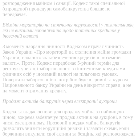
розпорядження майном і санації. Кодекс такої спеціальної
(спрощеної) процедури самобанкрутства більше не
передбачає.
Відміна мораторію на стягнення нерухомості у позичальників,
які не виконали зобов’язання щодо іпотечних кредитів у
іноземній валюті
З моменту набрання чинності Кодексом втрачає чинність
Закон України «Про мораторій на стягнення майна громадян
України, наданого як забезпечення кредитів в іноземній
валюті». Проте, Кодекс передбачає 5-річний термін для
реструктуризації заборгованості за іпотечними кредитами
фізичних осіб у іноземній валюті на пільгових умовах.
Повертати заборгованість потрібно буде в гривні за курсом
Національного банку України на день відкриття справи, а не
на момент отримання кредиту.
Продаж активів банкрутів через електронні аукціони
Кодекс закладає основи для продажу майна за найвищою
ціною, зокрема забезпечує продаж активів на аукціоні, в тому
числі електронному. Прозорий продаж майна банкрутів
дозволить знизити корупційні ризики і зламати схеми, коли
боржники викупали свої активи за безцінь, які розповсюджені