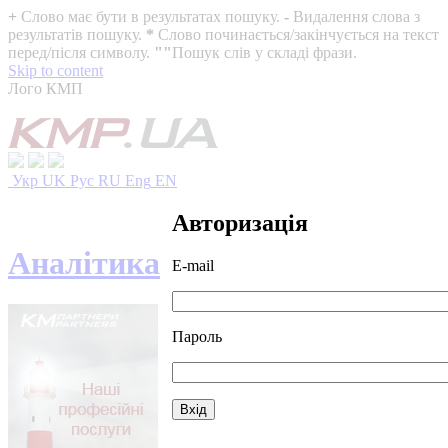
+
Слово має бути в результатах пошуку.
-
Видалення слова з
результатів пошуку.
*
Слово починається/закінчується на текст
перед/після символу.
""
Пошук слів у складі фрази.
Skip to content
Лого КМП
Укр
UK
Рус
RU
Eng
EN
Авторизація
Аналітика
E-mail
Пароль