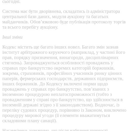
сьогодні.
Система має бути дворівнева, складатись із адміністратора
центральної бази даних, модуля аукціону та багатьох
майданчиків. Обов’язковою буде публікація протоколу торгів
та всього перебігу аукціону.
Інші зміни
Кодекс містить ще багато інших новел. Багато змін зазнав
інститут арбітражного керуючого (наприклад, у частині його
прав, порядку призначення, винагороди, дисциплінарних
стягнень). Запроваджуються особливості проваджень у
справах про банкрутство окремих категорій боржників,
зокрема, страховиків, професійних учасників ринку цінних
паперів, фермерських господарств, державних підприємств,
інших боржників. До Кодексу включені норми щодо
проваджень у справах про банкрутство, пов’язаних з
іноземною процедурою неплатоспроможності (тобто з
провадженням у справі про банкрутство, що здійснюється в
іноземній державі згідно з її законодавством). Водночас, із
переліку судових процедур, порівняно із Законом, виключено
процедуру мирової угоди (її елементи вважатимуться
складовими плану санації).
Насамкінець зазначимо, що після набрання чинності