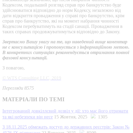
Кодексом, подальший розгляд справ про банкрутство буде
здійснюватися відповідно до норм Кодексу, незалежно від
дати відкриття провадження у справі про банкрутство, крім
справ про банкрутство, які на момент набрання чинності
Кодексом перебуватимуть на стадії санації. Провадження в
таких справах продовжуватимуться відповідно до Закону.
Звертаємо Вашу увагу на те, що наведений вище коментар
не є консультацією і пропонується з інформаційною метою.
В конкретних ситуаціях рекомендується отримання повної
фахової консультації.
З повагою,
© WTS Consulting LLC, 2019
Перегляди 8575
МАТЕРІАЛИ ПО ТЕМІ
Інтегрований довкіллєвий дозвіл у дії: хто має його отримати
та які небезпеки він несе
15 Жовтня, 2025
1305
З 18.11.2025 обмежать доступ до державних реєстрів: Закон №
4576-IX підписано
23 Вересня, 2025
8509