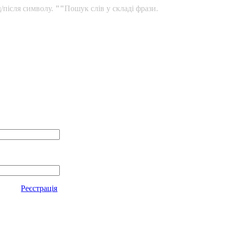
/після символу.
""
Пошук слів у складі фрази.
Реєстрація