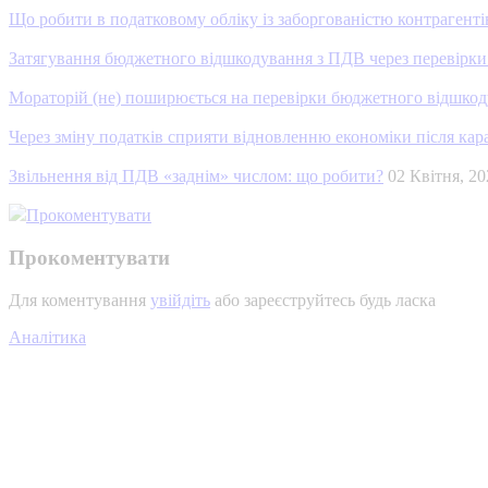
Що робити в податковому обліку із заборгованістю контрагентів
Затягування бюджетного відшкодування з ПДВ через перевірки
Мораторій (не) поширюється на перевірки бюджетного відшко
Через зміну податків сприяти відновленню економіки після ка
Звільнення від ПДВ «заднім» числом: що робити?
02 Квітня, 
Прокоментувати
Прокоментувати
Для коментування
увійдіть
або зареєструйтесь будь ласка
Аналітика