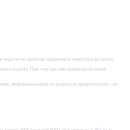
ов податок на прибуток підприємств очікується до сплати.
 цього податку. При тому що самі підприємства вкрай
атків, збереження коштів на витрати за пріоритетністю – це
1
, за даними НБУ реальний ВВП збільшився на 3,2%
та за