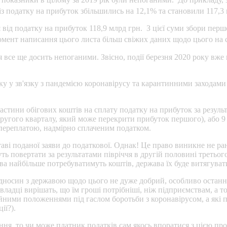
з податку на прибуток збільшились на 12,1% та становили 117,3
від податку на прибуток 118,9 млрд грн. З цієї суми збори першо
мент написання цього листа більш свіжих даних щодо цього на с
все ще досить непоганими. Звісно, події березня 2020 року вже
ку у зв'язку з пандемією коронавірусу та карантинними заходами 
астини обігових коштів на сплату податку на прибуток за результ
ругого кварталу, який може перекрити прибуток першого), або 9 м
 переплатою, надмірно сплаченим податком.
аві поданої заяви до податкової. Однак! Це право виникне не ран
ть повертати за результатами півріччя в другій половині третього
ва найбільше потребуватимуть коштів, держава їх буде витягуват
ідносин з державою щодо цього не дуже добрий, особливо останні
ладці вирішать, що їм гроші потрібніші, ніж підприємствам, а 
ійними положеннями під гаслом боротьби з коронавірусом, а які
ії?).
ання, то чи може платник податків сам якось впоратися з цією 