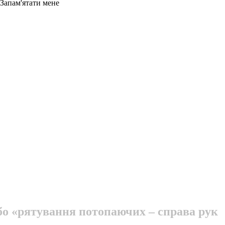
Запам'ятати мене
бо «рятування потопаючих – справа рук