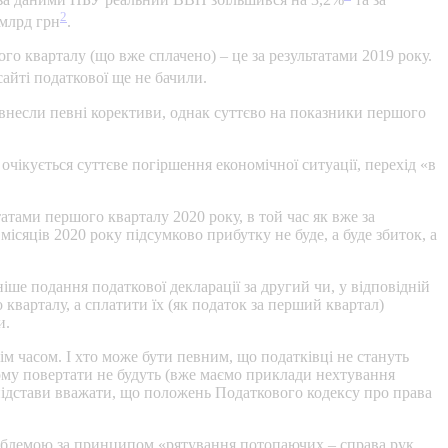
2
 млрд грн
.
го кварталу (що вже сплачено) – це за результатами 2019 року.
айті податкової ще не бачили.
 внесли певні корективи, однак суттєво на показники першого
очікується суттєве погіршення економічної ситуації, перехід «в
атами першого кварталу 2020 року, в той час як вже за
ісяців 2020 року підсумково прибутку не буде, а буде збиток, а
іше подання податкової декларації за другий чи, у відповідній
 кварталу, а сплатити їх (як податок за перший квартал)
и.
м часом. І хто може бути певним, що податківці не стануть
тому повертати не будуть (вже маємо приклади нехтування
 підстави вважати, що положень Податкового кодексу про права
проблемою за принципом «рятування потопаючих – справа рук