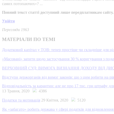
самих потопаючих»?
...
Повний текст статті доступний лише передплатникам сайту.
Увійти
Перегляди 1963
МАТЕРІАЛИ ПО ТЕМІ
Додатковий капітал у ТОВ: тепер простіше чи складніше для ц
«Масовані» запити щодо застосування 30 % коригування з пода
ВЕРХОВНИЙ СУД: ВИМОГА ВИЗНАННЯ ДОХОДУ ВІД Д
Відступи держорганів від вимог законів: що з цим робити на рі
Відповідальність за карантин: але не про 17 тис. грн штрафу дл
13 Травня, 2020
4386
Податки та мотивація
29 Квітня, 2020
5120
Як «забагато» робить держава у сфері податків для відновлення