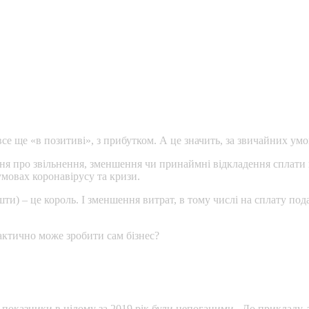
все ще «в позитиві», з прибутком. А це значить, за звичайних ум
ення про звільнення, зменшення чи принаймні відкладення сплати
мовах коронавірусу та кризи.
ти) – це король. І зменшення витрат, в тому числі на сплату под
актично може зробити сам бізнес?
і показники в цілому за 2019 рік були непоганими. До прикладу