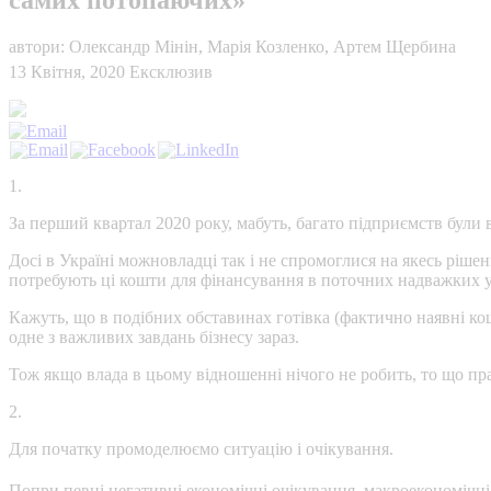
автори: Олександр Мінін, Марія Козленко, Артем Щербина
13 Квітня, 2020
Ексклюзив
1.
За перший квартал 2020 року, мабуть, багато підприємств були 
Досі в Україні можновладці так і не спромоглися на якесь ріш
потребують ці кошти для фінансування в поточних надважких у
Кажуть, що в подібних обставинах готівка (фактично наявні кош
одне з важливих завдань бізнесу зараз.
Тож якщо влада в цьому відношенні нічого не робить, то що пр
2.
Для початку промоделюємо ситуацію і очікування.
Попри певні негативні економічні очікування, макроекономічн