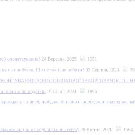
ілей оподаткування?
24 Вересня, 2025
1951
тку на прибуток. Що не так і що робити?
03 Серпня, 2023
36
ИСКОНТУВАННЯ ДОВГОСТРОКОВОЇ ЗАБОРГОВАНОСТІ – 
вні платників податків
19 Січня, 2021
1896
я громадян, а про відповідальність високопосадовців за неправом
 економіки (чи не обділила вона себе?)
28 Квітня, 2020
1564