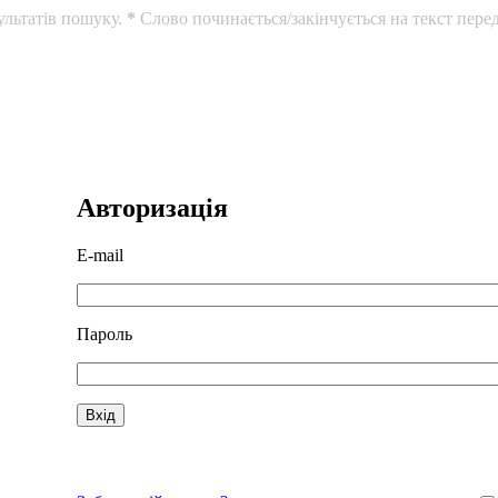
ультатів пошуку.
*
Слово починається/закінчується на текст перед
Авторизація
E-mail
Пароль