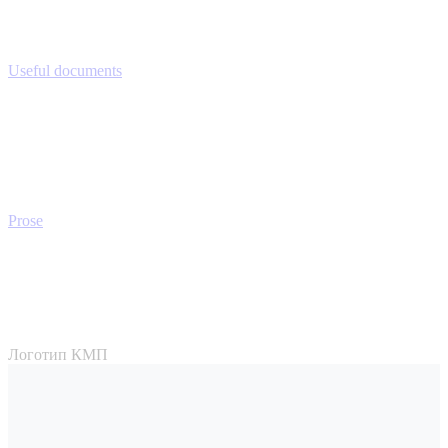
Useful documents
Prose
Логотип КМП