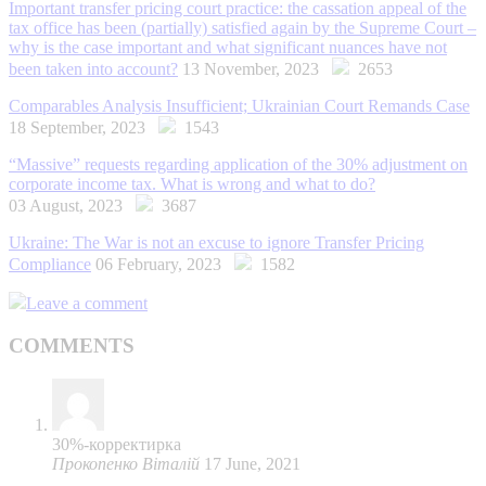
Important transfer pricing court practice: the cassation appeal of the
tax office has been (partially) satisfied again by the Supreme Court –
why is the case important and what significant nuances have not
been taken into account?
13 November, 2023
2653
Comparables Analysis Insufficient; Ukrainian Court Remands Case
18 September, 2023
1543
“Massive” requests regarding application of the 30% adjustment on
corporate income tax. What is wrong and what to do?
03 August, 2023
3687
Ukraine: The War is not an excuse to ignore Transfer Pricing
Compliance
06 February, 2023
1582
Leave a comment
COMMENTS
30%-корректирка
Прокопенко Віталій
17 June, 2021