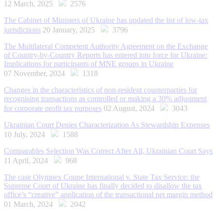
12 March, 2025
2576
The Cabinet of Ministers of Ukraine has updated the list of low-tax
jurisdictions
20 January, 2025
3796
The Multilateral Competent Authority Agreement on the Exchange
of Country-by-Country Reports has entered into force for Ukraine:
Implications for participants of MNE groups in Ukraine
07 November, 2024
1318
Changes in the characteristics of non-resident counterparties for
recognising transactions as controlled or making a 30% adjustment
for corporate profit tax purposes
02 August, 2024
3043
Ukrainian Court Denies Characterization As Stewardship Expenses
10 July, 2024
1588
Comparables Selection Was Correct After All, Ukrainian Court Says
11 April, 2024
968
The case Olympex Coupe International v. State Tax Service: the
Supreme Court of Ukraine has finally decided to disallow the tax
office’s “creative” application of the transactional net margin method
01 March, 2024
2042