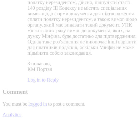
податку нерезидентом, дійсно, підпункти статті
140 розділу ІІІ Кодексу не містять спеціальних
вимог щодо форми документа для підтвердження
сплати податку нерезидентом, а також вимог щодо
органу, який має видавати такий документ. УПК
містить опис ряду вимог до документа, яких, на
думку Мінфіна, буде достатньо для підтвердження.
Однак таке роз’яснення не виключає інші варіанти
для платників податків, оскільки Мінфін не може
підміняти собою законодавця.
З повагою,
КМ Портал
Log in to Reply
Comment
You must be
logged in
to post a comment.
Analytics