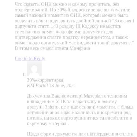
Что сказать, ОНК можно и самому прочитать, без
подчеркиваний. По 30%-й корректировке вы упустили
самый важный момент из ОНК, который можно было
выделить п/ж и подчеркнуть двойной линией “Зазначені
підпункти статті 140 розділу III Кодексу не містять
спеціальних вимог щодо форми документа для
підтвердження сплати податку нерезидентом, а також
вимог щодо органу, який має видавати такий документ.”
В этом весь смысл ответа Минфина
Log in to Reply
30%-корректирка
KM Portal
18 June, 2021
Дякуємо за Ваш коментар! Матеріал є тезисним
викладенням УПК та надається у вільному
доступі. Звісно, це лише основні моменти, а більш
детальний аналіз дає можливість виокремити ряд
питань, на яких варто зупинитися та висвітлити в
окремому матеріалі.
Щодо форми документа для підтвердження сплати