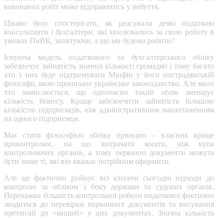
виконаних робіт може відправитись у небуття.
Цікаво було спостерігати, як реагували деякі податкові
консультанти і бухгалтери, які хвилювались за свою роботу в
умовах ПнВК, запитуючи, а що ми будемо робити?
Існуюча модель податкового та бухгалтерського обліку
забезпечує зайнятість значної кількості громадян і тому багато
хто з них буде підтримувати Мінфін у його пострадянській
філософії, якою пронизане українське законодавство. Але мало
хто замислюється, що одночасно такий облік зменшує
кількість бізнесу. Краще забезпечити зайнятість більшою
кількістю підприємців, ніж адміністративним навантаженням
на одного підприємця.
Має стати філософією обліку принцип – власник краще
проконтролює, на що витрачати кошти, ніж купа
контролюючих органів, а тому первинні документи можуть
бути лише ті, які він вважає потрібним оформити.
Але це фактично руйнує всі існуючі сьогодні підходи до
контролю за обліком з боку держави та судових органів.
Переважна більшість контрольної роботи податкової фактично
зводиться до перевірки первинних документів та висування
претензій до «мишей» у цих документах. Значна кількість