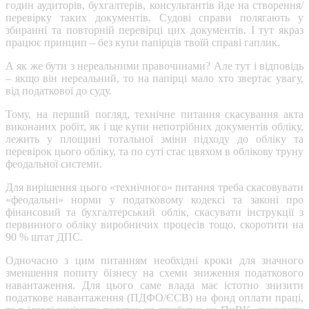
годин аудиторів, бухгалтерів, консультантів йде на створення/
перевірку таких документів. Судові справи полягають у
збиранні та повторній перевірці цих документів. І тут якраз
працює принцип – без купи папірців твоїй справі гаплик.
А як же бути з нереальними правочинами? Але тут і відповідь
– якщо він нереальний, то на папірці мало хто звертає увагу,
від податкової до суду.
Тому, на перший погляд, технічне питання скасування акта
виконаних робіт, як і ще купи непотрібних документів обліку,
лежить у площині тотальної зміни підходу до обліку та
перевірок цього обліку, та по суті стає цвяхом в облікову труну
феодальної системи.
Для вирішення цього «технічного» питання треба скасовувати
«феодальні» норми у податковому кодексі та законі про
фінансовий та бухгалтерський облік, скасувати інструкції з
первинного обліку виробничих процесів тощо, скоротити на
90 % штат ДПС.
Одночасно з цим питанням необхідні кроки для значного
зменшення попиту бізнесу на схеми зниження податкового
навантаження. Для цього саме влада має істотно знизити
податкове навантаження (ПДФО/ЄСВ) на фонд оплати праці,