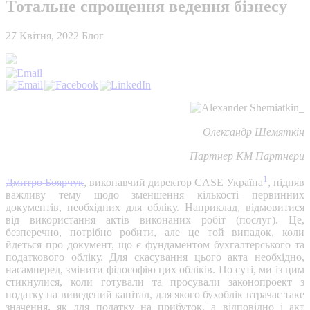
Тотальне спрощення ведення бізнесу
27 Квітня, 2022
Блог
Олександр Шемяткін
Партнер КМ Партнери
1
Дмитро Боярчук
, виконавчий директор CASE Україна
, підняв
важливу тему щодо зменшення кількості первинних
документів, необхідних для обліку. Наприклад, відмовитися
від використання актів виконаних робіт (послуг). Це,
безперечно, потрібно робити, але це той випадок, коли
йдеться про документ, що є фундаментом бухгалтерського та
податкового обліку. Для скасування цього акта необхідно,
насамперед, змінити філософію цих обліків. По суті, ми із цим
стикнулися, коли готували та просували законопроект з
податку на виведений капітал, для якого бухоблік втрачає таке
значення, як для податку на прибуток, а відповідно і акт