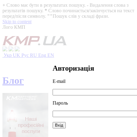
+
Слово має бути в результатах пошуку.
-
Видалення слова з
результатів пошуку.
*
Слово починається/закінчується на текст
перед/після символу.
""
Пошук слів у складі фрази.
Skip to content
Лого КМП
Укр
UK
Рус
RU
Eng
EN
Авторизація
Блог
E-mail
Пароль