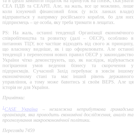
та в ідеалі замінити податок на прибуток на ПнВК, скасувати
СЕА ПДВ та СЕАРП. Але, на жаль, все це можливо, лише
коли існуючий фінансовий блок (у всіх ланках влади)
відправиться у напрямку російського корабля, бо для них
підприємець – це особа, яку треба тримати в лещатах.
PS: На жаль, останні тенденції Організації економічного
співробітництва та розвитку (далі – ОЕСР), особливо в
питаннях ТЦУ, все частіше відходять від свого ж принципу,
що власнику видніше, як і що оформлювати. Але останні
тенденції з перенесення нових правил ОЕСР у законодавство
України чітко демонструють, що, як наслідок, відбувається
погіршення умов ведення бізнесу та скорочення у
підприємців. Сучасний Захід перебуває в зовсім іншому
економічному стані та має інший рівень державного
управління, а тому може бавитись зі своїм BEPS. Але ця
історія не для України.
Примітки:
1
CASE Україна
– незалежна неприбуткова громадська
організація, яка проводить економічні дослідження, аналіз та
прогнозування макроекономічної політики.
Перегляди 7459