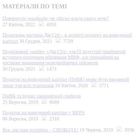
МАТЕРІАЛИ ПО ТЕМІ
Повернути українців: чи дійсно влада цього хоче?
27 Квітня, 2022
4950
Податкова частина Дія Сіті – в аспекті податку на виведений
капітал
30 Грудня, 2021
7729
Податковий «набір» «Дія Cіті» для IT-індустрії прийнятий
всупереч поточним обіцянкам МВФ, але принаймні на
часткове виконання передвиборчих обіцянок
30 Грудня, 2021
1473
Податок на виведений капітал (ПнВК) може бути введений
лише для всіх платників
24 Квітня, 2020
3771
ПнВК та індекс економічної свободи
25 Вересня, 2019
9089
Податок на виведений капітал + BEPS
06 Вересня, 2019
2310
Все, що нам потрібно – СВОБОДА!
19 Червня, 2019
3956