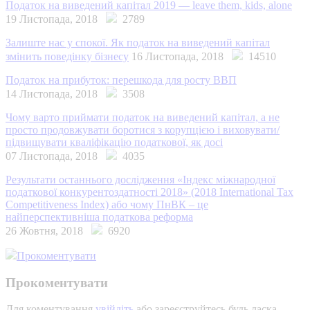
Податок на виведений капітал 2019 — leave them, kids, alone
19 Листопада, 2018
2789
Залиште нас у спокої. Як податок на виведений капітал
змінить поведінку бізнесу
16 Листопада, 2018
14510
Податок на прибуток: перешкода для росту ВВП
14 Листопада, 2018
3508
Чому варто приймати податок на виведений капітал, а не
просто продовжувати боротися з корупцією і виховувати/
підвищувати кваліфікацію податкової, як досі
07 Листопада, 2018
4035
Результати останнього дослідження «Індекс міжнародної
податкової конкурентоздатності 2018» (2018 International Tax
Competitiveness Index) або чому ПнВК – це
найперспективніша податкова реформа
26 Жовтня, 2018
6920
Прокоментувати
Прокоментувати
Для коментування
увійдіть
або зареєструйтесь будь ласка