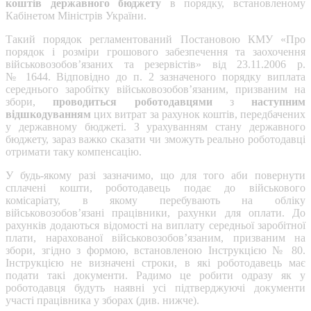
коштів державного бюджету
в порядку, встановленому
Кабінетом Міністрів України.
Такий порядок регламентований Постановою КМУ «Про
порядок і розміри грошового забезпечення та заохочення
військовозобов’язаних та резервістів» від 23.11.2006 р.
№ 1644. Відповідно до п. 2 зазначеного порядку виплата
середнього заробітку військовозобов’язаним, призваним на
збори,
проводиться роботодавцями
з
наступним
відшкодуванням
цих витрат за рахунок коштів, передбачених
у державному бюджеті. З урахуванням стану державного
бюджету, зараз важко сказати чи зможуть реально роботодавці
отримати таку компенсацію.
У будь-якому разі зазначимо, що для того аби повернути
сплачені кошти, роботодавець подає до військового
комісаріату, в якому перебувають на обліку
військовозобов’язані працівники, рахунки для оплати. До
рахунків додаються відомості на виплату середньої заробітної
плати, нарахованої військовозобов’язаним, призваним на
збори, згідно з формою, встановленою Інструкцією № 80.
Інструкцією не визначені строки, в які роботодавець має
подати такі документи. Радимо це робити одразу як у
роботодавця будуть наявні усі підтверджуючі документи
участі працівника у зборах (див. нижче).