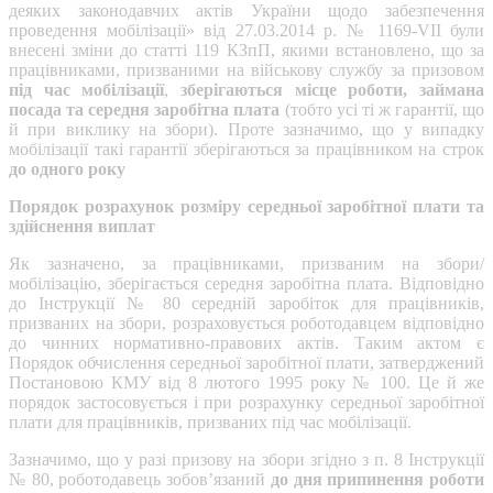
деяких законодавчих актів України щодо забезпечення
проведення мобілізації» від 27.03.2014 р. № 1169-VII були
внесені зміни до статті 119 КЗпП, якими встановлено, що за
працівниками, призваними на військову службу за призовом
під час мобілізації
,
зберігаються місце роботи, займана
посада та середня заробітна плата
(тобто усі ті ж гарантії, що
й при виклику на збори). Проте зазначимо, що у випадку
мобілізації такі гарантії зберігаються за працівником на строк
до одного року
Порядок розрахунок розміру середньої заробітної плати та
здійснення виплат
Як зазначено, за працівниками, призваним на збори/
мобілізацію, зберігається середня заробітна плата. Відповідно
до Інструкції № 80 середній заробіток для працівників,
призваних на збори, розраховується роботодавцем відповідно
до чинних нормативно-правових актів. Таким актом є
Порядок обчислення середньої заробітної плати, затверджений
Постановою КМУ від 8 лютого 1995 року № 100. Це й же
порядок застосовується і при розрахунку середньої заробітної
плати для працівників, призваних під час мобілізації.
Зазначимо, що у разі призову на збори згідно з п. 8 Інструкції
№ 80, роботодавець зобов’язаний
до дня припинення роботи