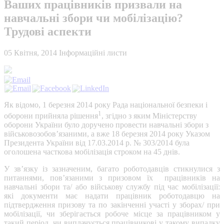
Ваших працівників призвали на
навчальні збори чи мобілізацію?
Трудові аспекти
05 Квітня, 2014
Інформаційні листи
Як відомо, 1 березня 2014 року Рада національної безпеки і
1
оборони прийняла рішення
, згідно з яким Міністерству
оборони України було доручено провести навчальні збори з
військовозобов’язаними, а вже 18 березня 2014 року Указом
Президента України від 17.03.2014 р. № 303/2014 була
оголошена часткова мобілізація строком на 45 днів.
У зв’язку із зазначеним, багато роботодавців стикнулися з
питаннями, пов’язаними з призовом їх працівників на
навчальні збори та/ або військову службу під час мобілізації:
які документи має надати працівник роботодавцю на
підтвердження призову та по закінченні участі у зборах/ при
мобілізації, чи зберігається робоче місце за працівником у
такий період, чи виплачується працівникові у такому випадку