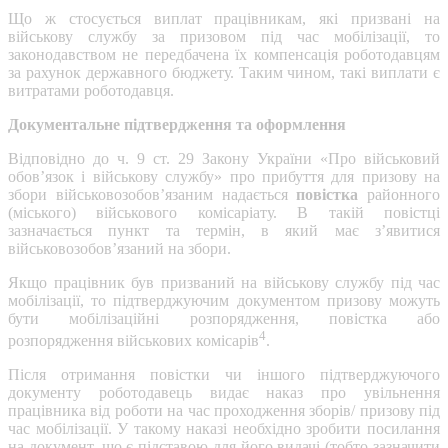
Що ж стосується виплат працівникам, які призвані на
військову службу за призовом під час мобілізації, то
законодавством не передбачена їх компенсація роботодавцям
за рахунок державного бюджету. Таким чином, такі виплати є
витратами роботодавця.
Документальне підтвердження та оформлення
Відповідно до ч. 9 ст. 29 Закону України «Про військовий
обов’язок і військову службу» про прибуття для призову на
збори військовозобов’язаним надається
повістка
районного
(міського) військового комісаріату. В такій повістці
зазначається пункт та термін, в який має з’явитися
військовозобов’язаний на збори.
Якщо працівник був призваний на військову службу під час
мобілізації, то підтверджуючим документом призову можуть
бути мобілізаційні розпорядження, повістка або
4
розпорядження військових комісарів
.
Після отримання повістки чи іншого підтверджуючого
документу роботодавець видає наказ про увільнення
працівника від роботи на час проходження зборів/ призову під
час мобілізації. У такому наказі необхідно зробити посилання
на документ, що є підставою для його видачі (тобто зазначити