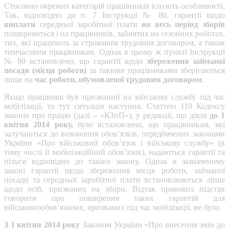
Стосовно окремих категорій працівників існують особливості.
Так, відповідно до п. 7 Інструкції № 80, гарантії щодо
виплати
середньої заробітної плати
на весь період зборів
поширюються і на працівників, зайнятих на сезонних роботах,
тих, які працюють за строковим трудовим договором, а також
тимчасовим працівникам. Однак в цьому ж пункті Інструкції
№ 80 встановлено, що гарантії щодо
збереження займаної
посади (місця роботи)
за такими працівниками зберігаються
лише на
час роботи, обумовленої трудовим договором
.
Якщо працівник був призваний на військову службу під час
мобілізації, то тут ситуація наступна. Статтею 119 Кодексу
законів про працю (далі – «КЗпП»), у редакції, що діяла
до 1
квітня 2014 року,
було встановлено, що працівникам, які
залучаються до виконання обов’язків, передбачених законами
України «Про військовий обов’язок і військову службу» (в
тому числі й мобілізаційний обов’язок), надаються гарантії та
пільги відповідно до такого закону. Однак в зазначеному
законі гарантії щодо збереження місця роботи, займаної
посади та середньої заробітної плати встановлюються лише
щодо осіб, призваних на збори. Відтак правових підстав
говорити про поширення таких гарантій для
військовозобов’язаних, призваних під час мобілізації, не було.
З 1 квітня 2014 року
Законом України «Про внесення змін до