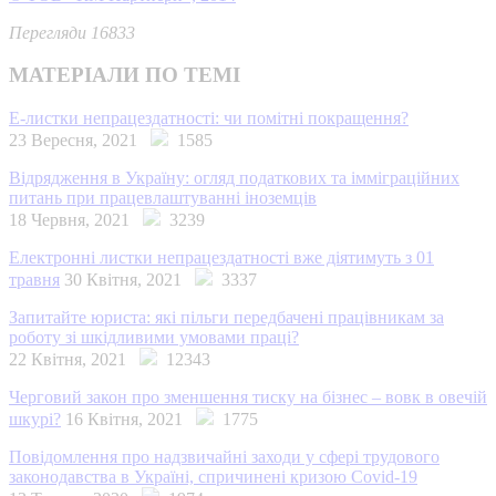
Перегляди 16833
МАТЕРІАЛИ ПО ТЕМІ
Е-листки непрацездатності: чи помітні покращення?
23 Вересня, 2021
1585
Відрядження в Україну: огляд податкових та імміграційних
питань при працевлаштуванні іноземців
18 Червня, 2021
3239
Електронні листки непрацездатності вже діятимуть з 01
травня
30 Квітня, 2021
3337
Запитайте юриста: які пільги передбачені працівникам за
роботу зі шкідливими умовами праці?
22 Квітня, 2021
12343
Черговий закон про зменшення тиску на бізнес – вовк в овечій
шкурі?
16 Квітня, 2021
1775
Повідомлення про надзвичайні заходи у сфері трудового
законодавства в Україні, спричинені кризою Covid-19