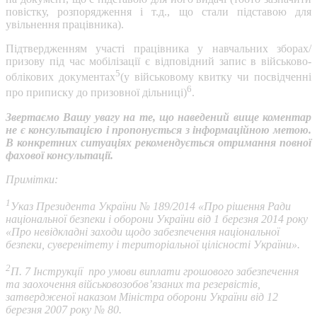
повістку, розпорядження і т.д., що стали підставою для
увільнення працівника).
Підтвердженням участі працівника у навчальних зборах/
призову під час мобілізації є відповідний запис в військово-
5
облікових документах
(у військовому квитку чи посвідченні
6
про приписку до призовної дільниці)
.
Звертаємо Вашу увагу на те, що наведений вище коментар
не є консультацією і пропонується з інформаційною метою.
В конкретних ситуаціях рекомендується отримання повної
фахової консультації.
Примітки:
1
Указ Президента України № 189/2014 «Про рішення Ради
національної безпеки і оборони України від 1 березня 2014 року
«Про невідкладні заходи щодо забезпечення національної
безпеки, суверенітету і територіальної цілісності України».
2
П. 7 Інструкції про умови виплати грошового забезпечення
та заохочення військовозобов’язаних та резервістів,
затвердженої наказом Міністра оборони України від 12
березня 2007 року № 80.