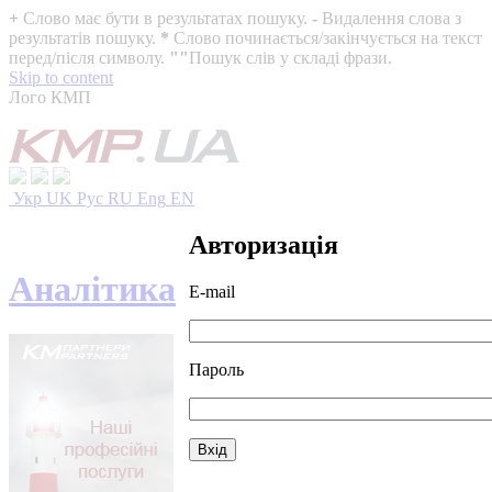
+
Слово має бути в результатах пошуку.
-
Видалення слова з
результатів пошуку.
*
Слово починається/закінчується на текст
перед/після символу.
""
Пошук слів у складі фрази.
Skip to content
Лого КМП
Укр
UK
Рус
RU
Eng
EN
Авторизація
Аналітика
E-mail
Пароль