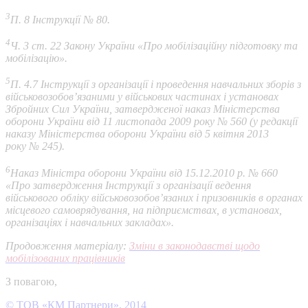
3
П. 8 Інструкції № 80.
4
Ч. 3 ст. 22 Закону України «Про мобілізаційну підготовку та
мобілізацію».
5
П. 4.7 Інструкції з організації і проведення навчальних зборів з
військовозобов’язаними у військових частинах і установах
Збройних Сил України, затвердженої наказ Міністерства
оборони України від 11 листопада 2009 року № 560 (у редакції
наказу Міністерства оборони України від 5 квітня 2013
року № 245).
6
Наказ Міністра оборони України від 15.12.2010 р. № 660
«Про затвердження Інструкції з організації ведення
військового обліку військовозобов’язаних і призовників в органах
місцевого самоврядування, на підприємствах, в установах,
організаціях і навчальних закладах».
Продовження матеріалу:
Зміни в законодавстві щодо
мобілізованих працівників
З повагою,
© ТОВ «КМ Партнери», 2014