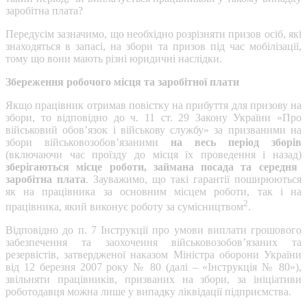
заробітна плата?
Передусім зазначимо, що необхідно розрізняти призов осіб, які
знаходяться в запасі, на збори та призов під час мобілізації,
тому що вони мають різні юридичні наслідки.
Збереження робочого місця та заробітної плати
Якщо працівник отримав повістку на прибуття для призову на
збори, то відповідно до ч. 11 ст. 29 Закону України «Про
військовий обов’язок і військову службу» за призваними на
збори військовозобов’язаними
на весь період зборів
(включаючи час проїзду до місця їх проведення і назад)
зберігаються місце роботи, займана посада та середня
заробітна плата
. Зауважимо, що такі гарантії поширюються
як на працівника за основним місцем роботи, так і на
2
працівника, який виконує роботу за сумісництвом
.
Відповідно до п. 7 Інструкції про умови виплати грошового
забезпечення та заохочення військовозобов’язаних та
резервістів, затвердженої наказом Міністра оборони України
від 12 березня 2007 року № 80 (далі – «Інструкція № 80»),
звільняти працівників, призваних на збори, за ініціативи
роботодавця можна лише у випадку ліквідації підприємства.