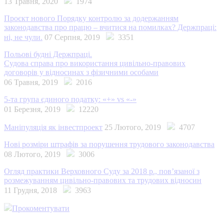
13 Травня, 2020
1974
Проєкт нового Порядку контролю за додержанням
законодавства про працю – вчитися на помилках? Держпраці:
ні, не чули.
07 Серпня, 2019
3351
Польові будні Держпраці.
Судова справа про використання цивільно-правових
договорів у відносинах з фізичними особами
06 Травня, 2019
2016
5-та група єдиного податку: «+» vs «-»
01 Березня, 2019
12220
Маніпуляція як інвестпроект
25 Лютого, 2019
4707
Нові розміри штрафів за порушення трудового законодавства
08 Лютого, 2019
3006
Огляд практики Верховного Суду за 2018 р., пов’язаної з
розмежуванням цивільно-правових та трудових відносин
11 Грудня, 2018
3963
Прокоментувати