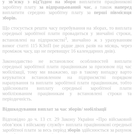
у зв’язку з від’їздом на збори
виплатити працівникові
заробітну плату
за відпрацьований час
, а також
наперед
виплатити середню заробітну плату за
перші півмісяця
зборів.
Що стосується решти часу перебування на зборах, то виплата
середньої заробітної плати провадиться у звичайні строки,
3
встановлені на підприємстві
, звичайно ж з урахуванням
вимог статті 115 КЗпП (не рідше двох разів на місяць, через
проміжок часу, що не перевищує 16 календарних днів).
Законодавство не встановлює особливостей виплати
середньої заробітної плати працівникам за призовом під час
мобілізації, тому ми вважаємо, що в такому випадку варто
керуватися встановленим на підприємстві порядком
нарахування та виплати заробітної плати працівникам, тобто
здійснювати виплату середньої заробітної плати
мобілізованим працівникам у встановлені строки та
періодичність.
Відшкодування виплат за час зборів/ мобілізації
Відповідно до ч. 13 ст. 29 Закону України «Про військовий
обов’язок і військову службу» виплата працівникові середньої
заробітної плати за весь період
зборів
здійснюється за рахунок