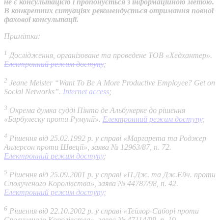
не є консультацією і пропонується з інформаційною метою.
В конкретних ситуаціях рекомендується отримання повної
фахової консультації.
Примітки:
1
Дослідження, організоване та проведене ТОВ «Хедхантер».
Електронний режим доступу
;
2
Jeane Meister “Want To Be A More Productive Employee? Get on
Social Networks”.
Internet access
;
3
Окрема думка судді Пінто де Альбукерке до рішення
«Барбулеску проти Румунії».
Електронний режим доступу
;
4
Рішення від 25.02.1992 р. у справі «Маргарета та Роджер
Анлерсон проти Швеції», заява № 12963/87, п. 72.
Електронний режим доступу
;
5
Рішення від 25.09.2001 р. у справі «П.Дж. та Дж.Ейч. проти
Сполученого Королівства», заява № 44787/98, п. 42.
Електронний режим доступу;
6
Рішення від 22.10.2002 р. у справі «Тейлор-Саборі проти
Сполученого Королівства», заява № 47114/99, п. 19.