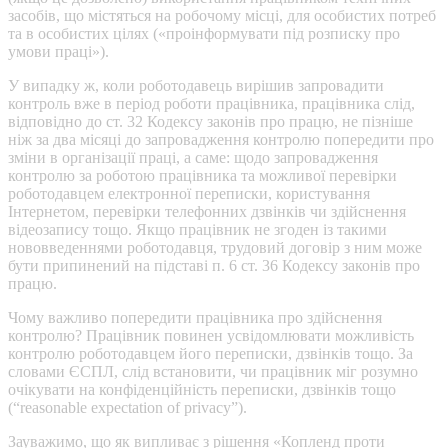
засобів, що містяться на робочому місці, для особистих потреб
та в особистих цілях («проінформувати під розписку про
умови праці»).
У випадку ж, коли роботодавець вирішив запровадити
контроль вже в період роботи працівника, працівника слід,
відповідно до ст. 32 Кодексу законів про працю, не пізніше
ніж за два місяці до запровадження контролю попередити про
зміни в організації праці, а саме: щодо запровадження
контролю за роботою працівника та можливої перевірки
роботодавцем електронної переписки, користування
Інтернетом, перевірки телефонних дзвінків чи здійснення
відеозапису тощо. Якщо працівник не згоден із такими
нововведеннями роботодавця, трудовий договір з ним може
бути припинений на підставі п. 6 ст. 36 Кодексу законів про
працю.
Чому важливо попередити працівника про здійснення
контролю? Працівник повинен усвідомлювати можливість
контролю роботодавцем його переписки, дзвінків тощо. За
словами ЄСПЛ, слід встановити, чи працівник міг розумно
очікувати на конфіденційність переписки, дзвінків тощо
(“reasonable expectation of privacy”).
Зауважимо, що як випливає з рішення «Копленд проти