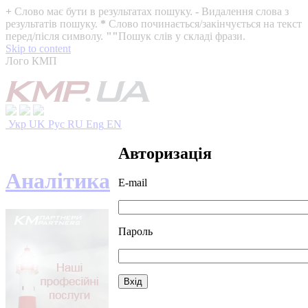
+
Слово має бути в результатах пошуку.
-
Видалення слова з
результатів пошуку.
*
Слово починається/закінчується на текст
перед/після символу.
""
Пошук слів у складі фрази.
Skip to content
Лого КМП
Укр
UK
Рус
RU
Eng
EN
Авторизація
Аналітика
E-mail
Пароль