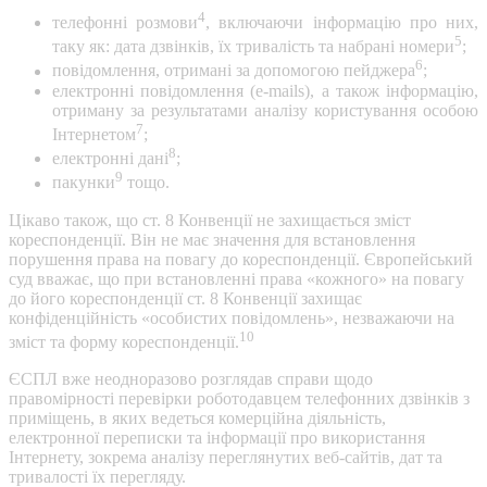
4
телефонні розмови
, включаючи інформацію про них,
5
таку як: дата дзвінків, їх тривалість та набрані номери
;
6
повідомлення, отримані за допомогою пейджера
;
електронні повідомлення (e-mails), а також інформацію,
отриману за результатами аналізу користування особою
7
Інтернетом
;
8
електронні дані
;
9
пакунки
тощо.
Цікаво також, що ст. 8 Конвенції не захищається зміст
кореспонденції. Він не має значення для встановлення
порушення права на повагу до кореспонденції. Європейський
суд вважає, що при встановленні права «кожного» на повагу
до його кореспонденції ст. 8 Конвенції захищає
конфіденційність «особистих повідомлень», незважаючи на
10
зміст та форму кореспонденції.
ЄСПЛ вже неодноразово розглядав справи щодо
правомірності перевірки роботодавцем телефонних дзвінків з
приміщень, в яких ведеться комерційна діяльність,
електронної переписки та інформації про використання
Інтернету, зокрема аналізу переглянутих веб-сайтів, дат та
тривалості їх перегляду.