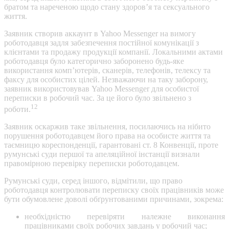
братом та нареченою щодо стану здоров’я та сексуального
життя.
Заявник створив аккаунт в Yahoo Messenger на вимогу
роботодавця задля забезпечення постійної комунікації з
клієнтами та продажу продукції компанії. Локальними актами
роботодавця було категорично заборонено будь-яке
використання комп’ютерів, сканерів, телефонів, телексу та
факсу для особистих цілей. Незважаючи на таку заборону,
заявник використовував Yahoo Messenger для особистої
переписки в робочий час. За це його було звільнено з
12
роботи.
Заявник оскаржив таке звільнення, посилаючись на нібито
порушення роботодавцем його права на особисте життя та
таємницю кореспонденції, гарантовані ст. 8 Конвенції, проте
румунські суди першої та апеляційної інстанції визнали
правомірною перевірку переписки роботодавцем.
Румунські суди, серед іншого, відмітили, що право
роботодавця контролювати переписку своїх працівників може
бути обумовлене доволі обґрунтованими причинами, зокрема:
необхідністю перевіряти належне виконання
працівниками своїх робочих завдань у робочий час;