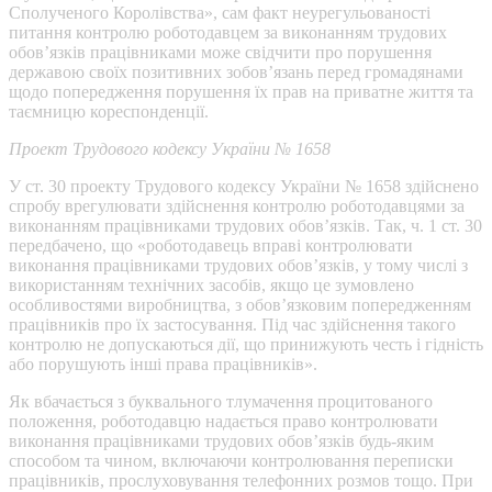
Сполученого Королівства», сам факт неурегульованості
питання контролю роботодавцем за виконанням трудових
обов’язків працівниками може свідчити про порушення
державою своїх позитивних зобов’язань перед громадянами
щодо попередження порушення їх прав на приватне життя та
таємницю кореспонденції.
Проект Трудового кодексу України № 1658
У ст. 30 проекту Трудового кодексу України № 1658 здійснено
спробу врегулювати здійснення контролю роботодавцями за
виконанням працівниками трудових обов’язків. Так, ч. 1 ст. 30
передбачено, що «роботодавець вправі контролювати
виконання працівниками трудових обов’язків, у тому числі з
використанням технічних засобів, якщо це зумовлено
особливостями виробництва, з обов’язковим попередженням
працівників про їх застосування. Під час здійснення такого
контролю не допускаються дії, що принижують честь і гідність
або порушують інші права працівників».
Як вбачається з буквального тлумачення процитованого
положення, роботодавцю надається право контролювати
виконання працівниками трудових обов’язків будь-яким
способом та чином, включаючи контролювання переписки
працівників, прослуховування телефонних розмов тощо. При