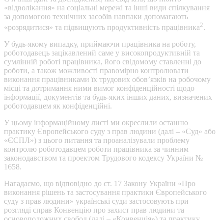
«відволікання» на соціальні мережі та інші види спілкування
за допомогою технічних засобів навпаки допомагають
2
«розрядитися» та підвищують продуктивність працівника
.
У будь-якому випадку, приймаючи працівника на роботу,
роботодавець зацікавлений саме у високопродуктивній та
сумлінній роботі працівника, його свідомому ставленні до
роботи, а також можливості правомірно контролювати
виконання працівниками їх трудових обов’язків на робочому
місці та дотримання ними вимог конфіденційності щодо
інформації, документів та будь-яких інших даних, визначених
роботодавцем як конфіденційні.
У цьому інформаційному листі ми окреслили останню
практику Європейського суду з прав людини (далі – «Суд» або
«ЄСПЛ») з цього питання та проаналізували проблему
контролю роботодавцем роботи працівника за чинним
законодавством та проектом Трудового кодексу України №
1658.
Нагадаємо, що відповідно до ст. 17 Закону України «Про
виконання рішень та застосування практики Європейського
суду з прав людини» українські суди застосовують при
розгляді справ Конвенцію про захист прав людини та
основоположних свобод (далі – «Конвенція») та практику