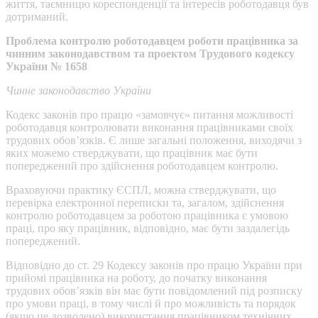
життя, таємницю кореспонденції та інтересів роботодавця був
дотриманий.
Проблема контролю роботодавцем роботи працівника за
чинним законодавством та проектом Трудового кодексу
України № 1658
Чинне законодавство України
Кодекс законів про працю «замовчує» питання можливості
роботодавця контролювати виконання працівниками своїх
трудових обов’язків. Є лише загальні положення, виходячи з
яких можемо стверджувати, що працівник має бути
попереджений про здійснення роботодавцем контролю.
Враховуючи практику ЄСПЛ, можна стверджувати, що
перевірка електронної переписки та, загалом, здійснення
контролю роботодавцем за роботою працівника є умовою
праці, про яку працівник, відповідно, має бути заздалегідь
попереджений.
Відповідно до ст. 29 Кодексу законів про працю України при
прийомі працівника на роботу, до початку виконання
трудових обов’язків він має бути повідомлений під розписку
про умови праці, в тому числі й про можливість та порядок
(якщо це дозволено) використання працівником технічних