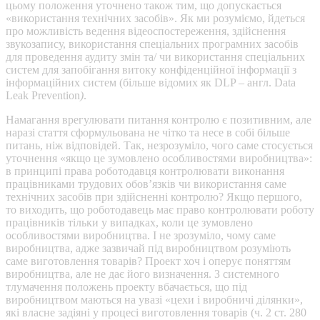
цьому положення уточнено також тим, що допускається
«використання технічних засобів». Як ми розуміємо, йдеться
про можливість ведення відеоспостереження, здійснення
звукозапису, використання спеціальних програмних засобів
для проведення аудиту змін та/ чи використання спеціальних
систем для запобігання витоку конфіденційної інформації з
інформаційних систем (більше відомих як DLP – англ. Data
Leak Prevention
)
.
Намагання врегулювати питання контролю є позитивним, але
наразі стаття сформульована не чітко та несе в собі більше
питань, ніж відповідей. Так, незрозуміло, чого саме стосується
уточнення «якщо це зумовлено особливостями виробництва»:
в принципі права роботодавця контролювати виконання
працівниками трудових обов’язків чи використання саме
технічних засобів при здійсненні контролю? Якщо першого,
то виходить, що роботодавець має право контролювати роботу
працівників тільки у випадках, коли це зумовлено
особливостями виробництва. І не зрозуміло, чому саме
виробництва, адже зазвичай під виробництвом розуміють
саме виготовлення товарів? Проект хоч і оперує поняттям
виробництва, але не дає його визначення. З системного
тлумачення положень проекту вбачається, що під
виробництвом маються на увазі «цехи і виробничі ділянки»,
які власне задіяні у процесі виготовлення товарів (ч. 2 ст. 280