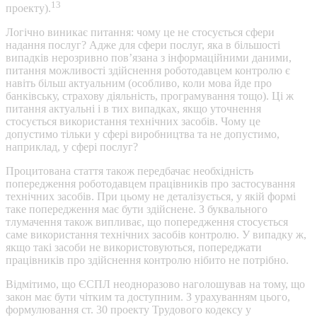
13
проекту).
Логічно виникає питання: чому це не стосується сфери
надання послуг? Адже для сфери послуг, яка в більшості
випадків нерозривно пов’язана з інформаційними даними,
питання можливості здійснення роботодавцем контролю є
навіть більш актуальним (особливо, коли мова йде про
банківську, страхову діяльність, програмування тощо). Ці ж
питання актуальні і в тих випадках, якщо уточнення
стосується використання технічних засобів. Чому це
допустимо тільки у сфері виробництва та не допустимо,
наприклад, у сфері послуг?
Процитована стаття також передбачає необхідність
попередження роботодавцем працівників про застосування
технічних засобів. При цьому не деталізується, у якій формі
таке попередження має бути здійснене. З буквального
тлумачення також випливає, що попередження стосується
саме використання технічних засобів контролю. У випадку ж,
якщо такі засоби не використовуються, попереджати
працівників про здійснення контролю нібито не потрібно.
Відмітимо, що ЄСПЛ неодноразово наголошував на тому, що
закон має бути чітким та доступним. З урахуванням цього,
формулювання ст. 30 проекту Трудового кодексу у