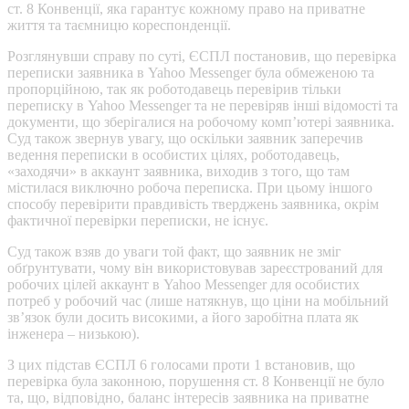
ст. 8 Конвенції, яка гарантує кожному право на приватне
життя та таємницю кореспонденції.
Розглянувши справу по суті, ЄСПЛ постановив, що перевірка
переписки заявника в Yahoo Messenger була обмеженою та
пропорційною, так як роботодавець перевірив тільки
переписку в Yahoo Messenger та не перевіряв інші відомості та
документи, що зберігалися на робочому комп’ютері заявника.
Суд також звернув увагу, що оскільки заявник заперечив
ведення переписки в особистих цілях, роботодавець,
«заходячи» в аккаунт заявника, виходив з того, що там
містилася виключно робоча переписка. При цьому іншого
способу перевірити правдивість тверджень заявника, окрім
фактичної перевірки переписки, не існує.
Суд також взяв до уваги той факт, що заявник не зміг
обґрунтувати, чому він використовував зареєстрований для
робочих цілей аккаунт в Yahoo Messenger для особистих
потреб у робочий час (лише натякнув, що ціни на мобільний
зв’язок були досить високими, а його заробітна плата як
інженера – низькою).
З цих підстав ЄСПЛ 6 голосами проти 1 встановив, що
перевірка була законною, порушення ст. 8 Конвенції не було
та, що, відповідно, баланс інтересів заявника на приватне