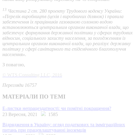
13
Частина 2 ст. 280 проекту Трудового кодексу України:
«Перелік виробництв (цехів і виробничих ділянок) і правила
забезпечення їх працівників газованою солоною водою
встановлюються центральним органом виконавчої влади, що
забезпечує формування державної політики у сферах трудових
відносин, соціального захисту населення, за погодженням із
центральним органом виконавчої влади, що реалізує державну
політику у сфері санітарного та епідемічного благополуччя
населення».
З повагою,
© WTS Consulting LLC, 2016
Перегляди 16757
МАТЕРІАЛИ ПО ТЕМІ
Е-листки непрацездатності: чи помітні покращення?
23 Вересня, 2021
1585
Відрядження в Україну: огляд податкових та імміграційних
питань при працевлаштуванні іноземців