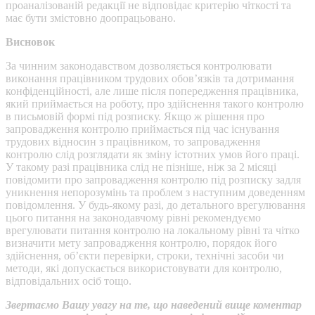
проаналізованій редакції не відповідає критерію чіткості та
має бути змістовно доопрацьовано.
Висновок
За чинним законодавством дозволяється контролювати
виконання працівником трудових обов’язків та дотримання
конфіденційності, але лише після попередження працівника,
який приймається на роботу, про здійснення такого контролю
в письмовій формі під розписку. Якщо ж рішення про
запровадження контролю приймається під час існування
трудових відносин з працівником, то запровадження
контролю слід розглядати як зміну істотних умов його праці.
У такому разі працівника слід не пізніше, ніж за 2 місяці
повідомити про запровадження контролю під розписку задля
уникнення непорозумінь та проблем з наступним доведенням
повідомлення. У будь-якому разі, до детального врегулювання
цього питання на законодавчому рівні рекомендуємо
врегулювати питання контролю на локальному рівні та чітко
визначити мету запровадження контролю, порядок його
здійснення, об’єкти перевірки, строки, технічні засоби чи
методи, які допускається використовувати для контролю,
відповідальних осіб тощо.
Звертаємо Вашу увагу на те, що наведений вище коментар