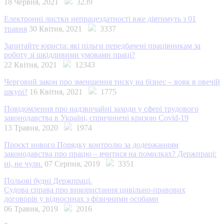
18 Червня, 2021
3239
Електронні листки непрацездатності вже діятимуть з 01
травня
30 Квітня, 2021
3337
Запитайте юриста: які пільги передбачені працівникам за
роботу зі шкідливими умовами праці?
22 Квітня, 2021
12343
Черговий закон про зменшення тиску на бізнес – вовк в овечій
шкурі?
16 Квітня, 2021
1775
Повідомлення про надзвичайні заходи у сфері трудового
законодавства в Україні, спричинені кризою Covid-19
13 Травня, 2020
1974
Проєкт нового Порядку контролю за додержанням
законодавства про працю – вчитися на помилках? Держпраці:
ні, не чули.
07 Серпня, 2019
3351
Польові будні Держпраці.
Судова справа про використання цивільно-правових
договорів у відносинах з фізичними особами
06 Травня, 2019
2016