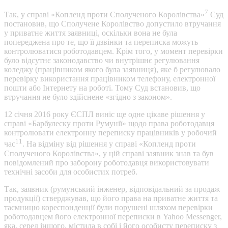
7
Так, у справі «Копленд проти Сполученого Королівства»
Суд
постановив, що Сполучене Королівство допустило втручання
у приватне життя заявниці, оскільки вона не була
попереджена про те, що її дзвінки та переписка можуть
контролюватися роботодавцем. Крім того, у момент перевірки
було відсутнє законодавство чи внутрішнє регулювання
коледжу (працівником якого була заявниця), яке б регулювало
перевірку використання працівником телефону, електронної
пошти або Інтернету на роботі. Тому Суд встановив, що
втручання не було здійснене «згідно з законом».
12 січня 2016 року ЄСПЛ виніс ще одне цікаве рішення у
справі «Барбулеску проти Румунії» щодо права роботодавця
контролювати електронну переписку працівників у робочий
11
час
. На відміну від рішення у справі «Копленд проти
Сполученого Королівства», у цій справі заявник знав та був
повідомлений про заборону роботодавця використовувати
технічні засоби для особистих потреб.
Так, заявник (румунський інженер, відповідальний за продаж
продукції) стверджував, що його права на приватне життя та
таємницю кореспонденції були порушені шляхом перевірки
роботодавцем його електронної переписки в Yahoo Messenger,
яка, серед іншого, містила в собі і його особисту переписку з