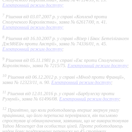
Електронний режим доступу;
7
Рішення від 03.07.2007 р. у справі «Копленд проти
Сполученого Королівства», заява № 62617/00, п. 41.
Електронний режим доступу;
8
Рішення від 16.10.2007 р. у справі «Візер і Бікос Бетеіліганген
ДжМбЕйч проти Австрії», заява № 74336/01, п. 45.
Електронний режим доступу
;
9
Рішення від 05.11.1981 р. у справі «Екс проти Сполученого
Королівства», заява № 7215/75.
Електронний режим доступу
;
10
Рішення від 06.12.2012 р. у справі «Мічод проти Франції»,
заява № 12323/11, п. 90.
Електронний режим доступу
;
11
Рішення від 12.01.2016 р. у справі «Барбулеску проти
Румунії», заява № 61496/08.
Електронний режим доступу
;
12
Примітно, що коли роботодавець вперше звернув увагу
працівника, що його переписка перевірялася, він письмово
спростував ці обвинувачення, заявивши, що не використовував
Yahoo Messenger для особистих цілей. Проте роботодавець
надав йому роздруковану переписку на 45 сторінках.