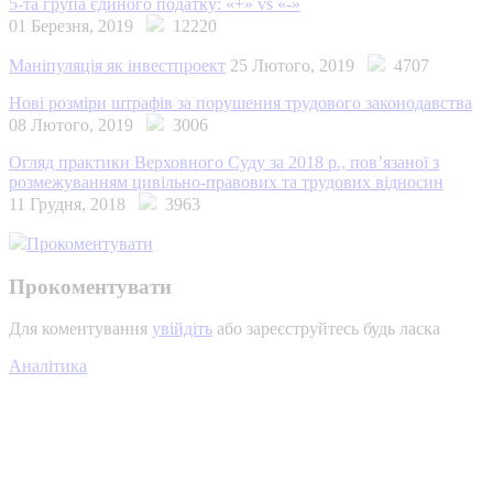
5-та група єдиного податку: «+» vs «-»
01 Березня, 2019
12220
Маніпуляція як інвестпроект
25 Лютого, 2019
4707
Нові розміри штрафів за порушення трудового законодавства
08 Лютого, 2019
3006
Огляд практики Верховного Суду за 2018 р., пов’язаної з
розмежуванням цивільно-правових та трудових відносин
11 Грудня, 2018
3963
Прокоментувати
Прокоментувати
Для коментування
увійдіть
або зареєструйтесь будь ласка
Аналітика