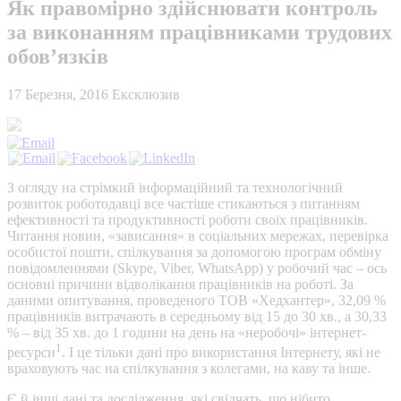
Як правомірно здійснювати контроль
за виконанням працівниками трудових
обов’язків
17 Березня, 2016
Ексклюзив
З огляду на стрімкий інформаційний та технологічний
розвиток роботодавці все частіше стикаються з питанням
ефективності та продуктивності роботи своїх працівників.
Читання новин, «зависання» в соціальних мережах, перевірка
особистої пошти, спілкування за допомогою програм обміну
повідомленнями (Skype, Viber, WhatsApp) у робочий час – ось
основні причини відволікання працівників на роботі. За
даними опитування, проведеного ТОВ «Хедхантер», 32,09 %
працівників витрачають в середньому від 15 до 30 хв., а 30,33
% – від 35 хв. до 1 години на день на «неробочі» інтернет-
1
ресурси
. І це тільки дані про використання Інтернету, які не
враховують час на спілкування з колегами, на каву та інше.
Є й інші дані та дослідження, які свідчать, що нібито