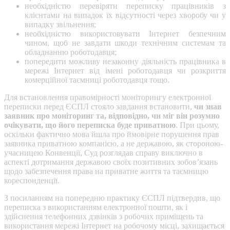
необхідністю перевіряти переписку працівників з
клієнтами на випадок їх відсутності через хворобу чи у
випадку звільнення;
необхідністю використовувати Інтернет безпечним
чином, щоб не завдати шкоди технічним системам та
обладнанню роботодавця;
попередити можливу незаконну діяльність працівника в
мережі Інтернет від імені роботодавця чи розкриття
комерційної таємниці роботодавця тощо.
Для встановлення правомірності моніторингу електронної
переписки перед ЄСПЛ стояло завдання встановити,
чи знав
заявник про моніторинг та, відповідно, чи міг він розумно
очікувати, що його переписка буде приватною
. При цьому,
оскільки фактично мова йшла про ймовірне порушення прав
заявника приватною компанією, а не державою, як стороною-
учасницею Конвенції, Суд розглядав справу виключно в
аспекті дотримання державою своїх позитивних зобов’язань
щодо забезпечення права на приватне життя та таємницю
кореспонденції.
З посиланням на попередню практику ЄСПЛ підтвердив, що
переписка з використанням електронної пошти, як і
здійснення телефонних дзвінків з робочих приміщень та
використання мережі Інтернет на робочому місці, захищається