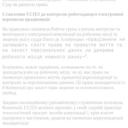
Суду як джерело права.
Ставлення ЄСПЛ до контролю роботодавцем електронної
переписки працівників
Як правильно зазначила Робоча група з питань контролю та
моніторингу електронної комунікації на робочому місці та
звернув увагу суддя Пінто де Альбукерке: «
працівники не
залишають свого права на приватне життя та
на захист персональних даних за дверима
3
»
.
робочого місця кожного ранку
Безумовно, кожен працівник, незважаючи на те, чи
знаходиться він на робочому місці, чи ні, має право на
таємницю приватного життя, приватної кореспонденції та
контролю за персональними даними. Ці права захищаються ст.
8 Конвенції про захист прав людини та основоположних
свобод.
Завдяки еволюційному (динамічному) тлумаченню положень
Конвенції, ЄСПЛ активно враховує у своїй судовій практиці
технологічний прогрес засобів комунікації і, крім власне
паперового листування, правом на таємницю кореспонденції
захищаються: