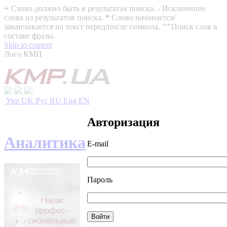
+
Слово должно быть в результатах поиска.
-
Исключение
слова из результатов поиска.
*
Слово начинается/
заканчивается на текст перед/после символа.
""
Поиск слов в
составе фразы.
Skip to content
Лого КМП
Укр
UK
Рус
RU
Eng
EN
Авторизация
Аналитика
E-mail
Пароль