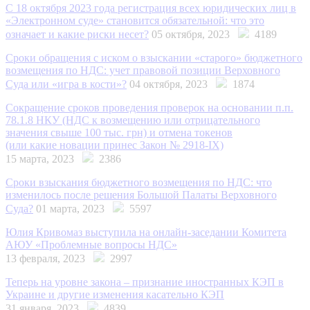
С 18 октября 2023 года регистрация всех юридических лиц в
«Электронном суде» становится обязательной: что это
означает и какие риски несет?
05 октября, 2023
4189
Сроки обращения с иском о взыскании «старого» бюджетного
возмещения по НДС: учет правовой позиции Верховного
Суда или «игра в кости»?
04 октября, 2023
1874
Сокращение сроков проведения проверок на основании п.п.
78.1.8 НКУ (НДС к возмещению или отрицательного
значения свыше 100 тыс. грн) и отмена токенов
(или какие новации принес Закон № 2918-IX)
15 марта, 2023
2386
Сроки взыскания бюджетного возмещения по НДС: что
изменилось после решения Большой Палаты Верховного
Суда?
01 марта, 2023
5597
Юлия Кривомаз выступила на онлайн-заседании Комитета
АЮУ «Проблемные вопросы НДС»
13 февраля, 2023
2997
Теперь на уровне закона – признание иностранных КЭП в
Украине и другие изменения касательно КЭП
31 января, 2023
4839