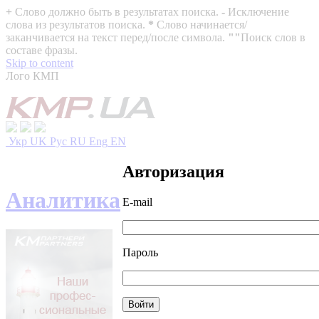
+
Слово должно быть в результатах поиска.
-
Исключение
слова из результатов поиска.
*
Слово начинается/
заканчивается на текст перед/после символа.
""
Поиск слов в
составе фразы.
Skip to content
Лого КМП
Укр
UK
Рус
RU
Eng
EN
Авторизация
Аналитика
E-mail
Пароль