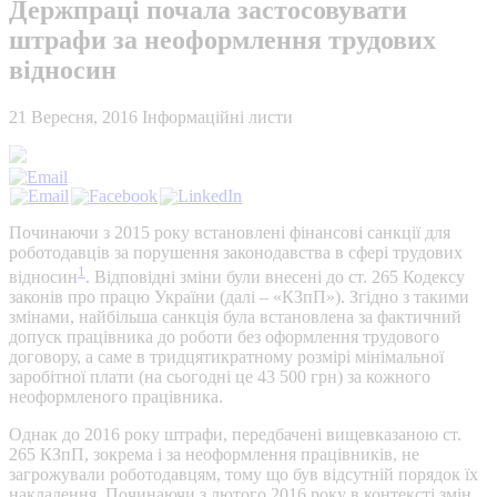
Держпраці почала застосовувати
штрафи за неоформлення трудових
відносин
21 Вересня, 2016
Інформаційні листи
Починаючи з 2015 року встановлені фінансові санкції для
роботодавців за порушення законодавства в сфері трудових
1
відносин
. Відповідні зміни були внесені до ст. 265 Кодексу
законів про працю України (далі – «КЗпП»). Згідно з такими
змінами, найбільша санкція була встановлена за фактичний
допуск працівника до роботи без оформлення трудового
договору, а саме в тридцятикратному розмірі мінімальної
заробітної плати (на сьогодні це 43 500 грн) за кожного
неоформленого працівника.
Однак до 2016 року штрафи, передбачені вищевказаною ст.
265 КЗпП, зокрема і за неоформлення працівників, не
загрожували роботодавцям, тому що був відсутній порядок їх
накладення. Починаючи з лютого 2016 року в контексті змін