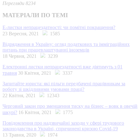
Перегляди 8234
МАТЕРІАЛИ ПО ТЕМІ
Е-листки непрацездатності: чи помітні покращення?
23 Вересня, 2021
1585
Відрядження в Україну: огляд податкових та імміграційних
питань при працевлаштуванні іноземців
18 Червня, 2021
3239
Електронні листки непрацездатності вже діятимуть з 01
травня
30 Квітня, 2021
3337
Запитайте юриста: які пільги передбачені працівникам за
роботу зі шкідливими умовами праці?
22 Квітня, 2021
12343
Черговий закон про зменшення тиску на бізнес – вовк в овечій
шкурі?
16 Квітня, 2021
1775
Повідомлення про надзвичайні заходи у сфері трудового
законодавства в Україні, спричинені кризою Covid-19
13 Травня, 2020
1974