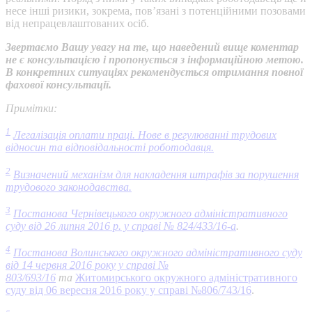
несе інші ризики, зокрема, пов’язані з потенційними позовами
від непрацевлаштованих осіб.
Звертаємо Вашу увагу на те, що наведений вище коментар
не є консультацією і пропонується з інформаційною метою.
В конкретних ситуаціях рекомендується отримання повної
фахової консультації.
Примітки:
1
Легалізація оплати праці. Нове в регулюванні трудових
відносин та відповідальності роботодавця.
2
Визначений механізм для накладення штрафів за порушення
трудового законодавства.
3
Постанова Чернівецького окружного адміністративного
суду від 26 липня 2016 р. у справі № 824/433/16-а
.
4
Постанова Волинського окружного адміністративного суду
від 14 червня 2016 року у справі №
803/693/16
та
Житомирського окружного адміністративного
суду від 06 вересня 2016 року у справі №806/743/16
.