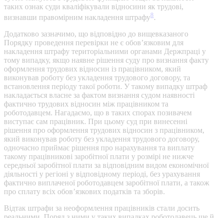
таких ознак суди кваліфікували відносини як трудові,
8
визнавши правомірним накладення штрафу
.
Додатково зазначимо, що відповідно до вищевказаного
Порядку проведення перевірки не є обов’язковим для
накладення штрафу територіальними органами Держпраці у
тому випадку, якщо наявне рішення суду про визнання факту
оформлення трудових відносин із працівником, який
виконував роботу без укладення трудового договору, та
встановлення періоду такої роботи. У такому випадку штраф
накладається власне за фактом визнання судом наявності
фактично трудових відносин між працівником та
роботодавцем. Нагадаємо, що в таких спорах позивачем
виступає сам працівник. При цьому суд при винесенні
рішення про оформлення трудових відносин з працівником,
який виконував роботу без укладення трудового договору,
одночасно приймає рішення про нарахування та виплату
такому працівникові заробітної плати у розмірі не нижче
середньої заробітної плати за відповідним видом економічної
діяльності у регіоні у відповідному періоді, без урахування
фактично виплаченої роботодавцем заробітної плати, а також
про сплату всіх обов’язкових податків та зборів.
Відтак штрафи за неоформлення працівників стали досить
реальними. Поряд з ними у таких випадках роботодавець ще й