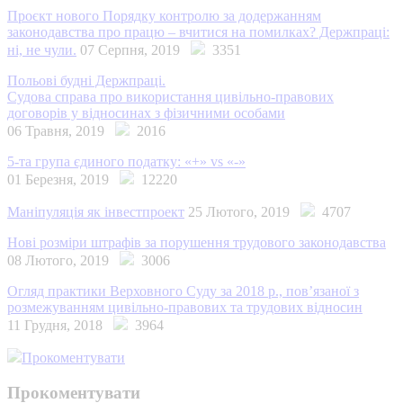
Проєкт нового Порядку контролю за додержанням
законодавства про працю – вчитися на помилках? Держпраці:
ні, не чули.
07 Серпня, 2019
3351
Польові будні Держпраці.
Судова справа про використання цивільно-правових
договорів у відносинах з фізичними особами
06 Травня, 2019
2016
5-та група єдиного податку: «+» vs «-»
01 Березня, 2019
12220
Маніпуляція як інвестпроект
25 Лютого, 2019
4707
Нові розміри штрафів за порушення трудового законодавства
08 Лютого, 2019
3006
Огляд практики Верховного Суду за 2018 р., пов’язаної з
розмежуванням цивільно-правових та трудових відносин
11 Грудня, 2018
3964
Прокоментувати
Прокоментувати