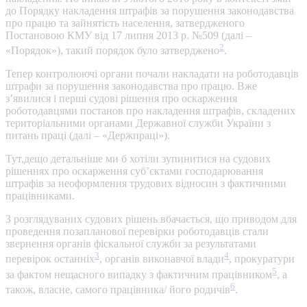
до Порядку накладення штрафів за порушення законодавства
про працю та зайнятість населення, затвердженого
Постановою КМУ від 17 липня 2013 р. №509 (далі –
2
«Порядок»), такий порядок було затверджено
.
Тепер контролюючі органи почали накладати на роботодавців
штрафи за порушення законодавства про працю. Вже
з’явилися і перші судові рішення про оскарження
роботодавцями постанов про накладення штрафів, складених
територіальними органами Державної служби України з
питань праці (далі – «Держпраці»).
Тут,дещо детальніше ми б хотіли зупинитися на судових
рішеннях про оскарження суб’єктами господарювання
штрафів за неоформлення трудових відносин з фактичними
працівниками.
З розглядуваних судових рішень вбачається, що приводом для
проведення позапланової перевірки роботодавців стали
звернення органів фіскальної служби за результатами
3
4
перевірок останніх
, органів виконавчої влади
, прокуратури
5
за фактом нещасного випадку з фактичним працівником
, а
6
також, власне, самого працівника/ його родичів
.