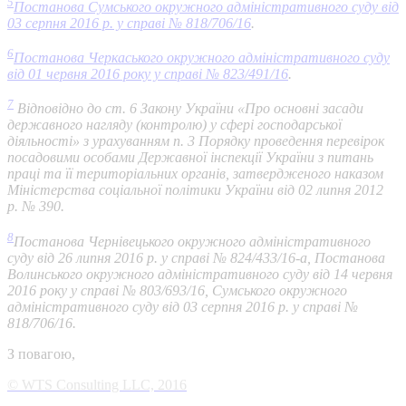
5
Постанова Сумського окружного адміністративного суду від
03 серпня 2016 р. у справі № 818/706/16
.
6
Постанова Черкаського окружного адміністративного суду
від 01 червня 2016 року у справі № 823/491/16
.
7
Відповідно до ст. 6 Закону України «Про основні засади
державного нагляду (контролю) у сфері господарської
діяльності» з урахуванням п. 3 Порядку проведення перевірок
посадовими особами Державної інспекції України з питань
праці та її територіальних органів, затвердженого наказом
Міністерства соціальної політики України від 02 липня 2012
р. № 390.
8
Постанова Чернівецького окружного адміністративного
суду від 26 липня 2016 р. у справі № 824/433/16-а, Постанова
Волинського окружного адміністративного суду від 14 червня
2016 року у справі № 803/693/16, Сумського окружного
адміністративного суду від 03 серпня 2016 р. у справі №
818/706/16.
З повагою,
© WTS Consulting LLC, 2016