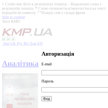
+
Слово має бути в результатах пошуку.
-
Видалення слова з
результатів пошуку.
*
Слово починається/закінчується на текст
перед/після символу.
""
Пошук слів у складі фрази.
Skip to content
Лого КМП
Укр
UK
Рус
RU
Eng
EN
Авторизація
Аналітика
E-mail
Пароль