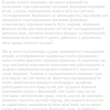
В цьому аспекті зазначимо, що наразі мораторій на
проведення територіальними органами Держпраці перевірок
не діє, а відтак перевіреними можуть бути всі суб’єкти
господарювання. Відповідно до законодавства, підставами для
проведення територіальними органами Держпраці
позапланових перевірок можуть бути, зокрема, звернення
фізичної особи про порушення суб’єктом господарювання її
законних прав, настання нещасного випадку на виробництві,
виявлення недостовірності даних, заявлених у документах
7
обов’язкової звітності та інші
.
Що ж стосується розгляду судами правомірності накладення
штрафу за неоформлення працівника та/або приховання з
такою особою фактично трудових відносин, то зазначимо, що
суди аналізують комплексно відносини між роботодавцем та
де-факто працівником на предмет наявності у відносинах
ознак трудових. Зокрема, в проаналізованих рішеннях суди
розглядали такі обставини як: фактична підпорядкованість
особи правилам внутрішнього розпорядку/ вказівкам
роботодавця оплата праці особи для трудових відносин
притаманна оплата у фіксованій сумі та/або така, що не
пов’язана з результатами праці, тоді як для тих же цивільно-
правових відносин (договір підряду, про надання послуг) це
не характерно), виконання особою обов’язків, що за своєю
суттю межують з трудовою функцією тощо. За наявності