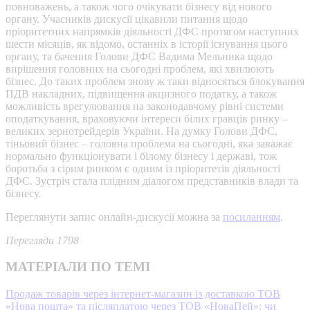
повноважень, а також чого очікувати бізнесу від нового
органу. Учасників дискусії цікавили питання щодо
пріоритетних напрямків діяльності ДФС протягом наступних
шести місяців, як відомо, останніх в історії існування цього
органу, та бачення Голови ДФС Вадима Мельника щодо
вирішення головних на сьогодні проблем, які хвилюють
бізнес. До таких проблем знову ж таки відносяться блокування
ПДВ накладних, підвищення акцизного податку, а також
можливість врегулювання на законодавчому рівні системи
оподаткування, враховуючи інтереси білих гравців ринку –
великих зернотрейдерів України. На думку Голови ДФС,
тіньовий бізнес – головна проблема на сьогодні, яка заважає
нормально функціонувати і білому бізнесу і державі, тож
боротьба з сірим ринком є одним із пріоритетів діяльності
ДФС. Зустріч стала плідним діалогом представників влади та
бізнесу.
Переглянути запис онлайн-дискусії можна за
посиланням
.
Перегляди 1798
МАТЕРІАЛИ ПО ТЕМІ
Продаж товарів через інтернет-магазин із доставкою ТОВ
«Нова пошта» та післяплатою через ТОВ «НоваПей»: чи