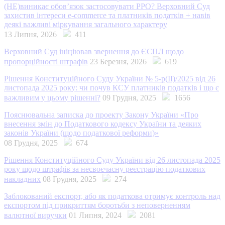
(НЕ)виникає обов’язок застосовувати РРО? Верховний Суд
захистив інтереси e-commerce та платників податків + навів
деякі важливі міркування загального характеру
13 Липня, 2026
411
Верховний Суд ініціював звернення до ЄСПЛ щодо
пропорційності штрафів
23 Березня, 2026
619
Рішення Конституційного Суду України № 5-р(II)/2025 від 26
листопада 2025 року: чи почув КСУ платників податків і що є
важливим у цьому рішенні?
09 Грудня, 2025
1656
Пояснювальна записка до проекту Закону України «Про
внесення змін до Податкового кодексу України та деяких
законів України (щодо податкової реформи)»
08 Грудня, 2025
674
Рішення Конституційного Суду України від 26 листопада 2025
року щодо штрафів за несвоєчасну реєстрацію податкових
накладних
08 Грудня, 2025
274
Заблокований експорт, або як податкова отримує контроль над
експортом під прикриттям боротьби з неповерненням
валютної виручки
01 Липня, 2024
2081