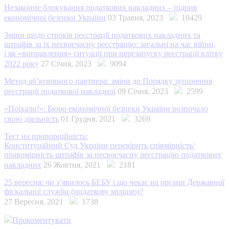
Незаконне блокування податкових накладних – підрив
економічної безпеки України
03 Травня, 2023
10429
Зміни щодо строків реєстрації податкових накладних та
штрафів за їх несвоєчасну реєстрацію: загальні на час війни,
і як «виправлення» ситуації при перезапуску реєстрації влітку
2022 року
27 Січня, 2023
9094
Метод аб’юзивного партнера: зміни до Порядку зупинення
реєстрації податкової накладної
09 Січня, 2023
2599
«Поїхали!»: Бюро економічної безпеки України розпочало
свою діяльність
01 Грудня, 2021
3269
Тест на пропорційність:
Конституційний Суд України перевірить співмірність/
правомірність штрафів за несвоєчасну реєстрацію податкових
накладних
26 Жовтня, 2021
2181
25 вересня: чи з’явилось БЕБУ і що чекає на органи Державної
фіскальної служби (податкову міліцію)?
27 Вересня, 2021
1738
Прокоментувати