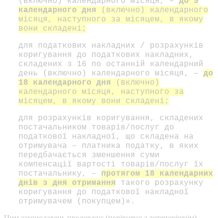
(включно) календарного місяця, –
д
о 5
календарного дня
(включно) календарного
місяця, наступного за місяцем, в якому
вони складені;
для податкових накладних / розрахунків
коригування до податкових накладних,
складених з 16 по останній календарний
день (включно) календарного місяця, –
до
18 календарного дня
(включно)
календарного місяця, наступного за
місяцем, в якому вони складені;
для розрахунків коригування, складених
постачальником товарів/послуг до
податкової накладної, що складена на
отримувача – платника податку, в яких
передбачається зменшення суми
компенсації вартості товарів/послуг їх
постачальнику, –
протягом 18 календарних
днів з дня отримання
такого розрахунку
коригування до податкової накладної
отримувачем (покупцем)».
Цим законодавець продовжує (порівняно з дотеперішнім)