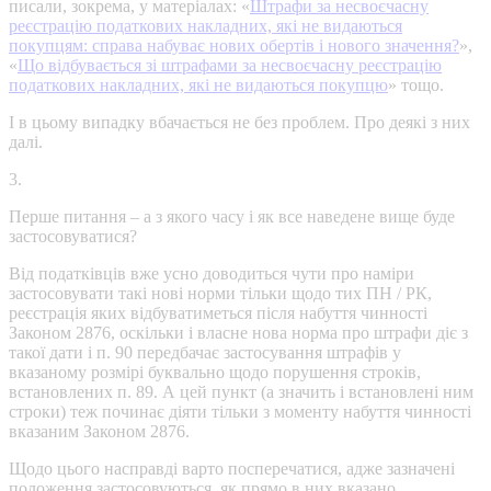
писали, зокрема, у матеріалах: «
Штрафи за несвоєчасну
реєстрацію податкових накладних, які не видаються
покупцям: справа набуває нових обертів і нового значення?
»,
«
Що відбувається зі штрафами за несвоєчасну реєстрацію
податкових накладних, які не видаються покупцю
» тощо.
І в цьому випадку вбачається не без проблем. Про деякі з них
далі.
3.
Перше питання – а з якого часу і як все наведене вище буде
застосовуватися?
Від податківців вже усно доводиться чути про наміри
застосовувати такі нові норми тільки щодо тих ПН / РК,
реєстрація яких відбуватиметься після набуття чинності
Законом 2876, оскільки і власне нова норма про штрафи діє з
такої дати і п. 90 передбачає застосування штрафів у
вказаному розмірі буквально щодо порушення строків,
встановлених п. 89. А цей пункт (а значить і встановлені ним
строки) теж починає діяти тільки з моменту набуття чинності
вказаним Законом 2876.
Щодо цього насправді варто посперечатися, адже зазначені
положення застосовуються, як прямо в них вказано