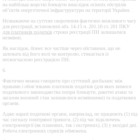
на найбільш жорсткі блекаути внаслідок осінніх обстрілів
об’єктів енергетичної інфраструктури на території України.
Незважаючи на суттєве скорочення фактично можливого часу
для реєстрації, встановлені абз. 14-15 п. 201.10 ст. 201 ПКУ
для платників податків
строки реєстрації ПН залишалися
незмінні.
Як наслідок, бізнес все частіше через обставини, що не
залежать від його волі чи контролю, стикається із
несвоєчасною реєстрацією ПН.
6.
Фактично можна говорити про суттєвий дисбаланс між
правами і обов’язками платників податків (для яких вимоги
податкового законодавства попри блекаути, ракетні атаки та
загалом воєнний стан залишилися незмінними) та податкових
органів.
Адже наразі податкові органи, наприклад, не працюють (1) під
час сигналу повітряної тривоги, (2) під час відключень
електроенергії (як планових, так і екстрених), (3) у вихідні дні.
Робота електронних сервісів обмежена.