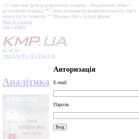
+
Слово має бути в результатах пошуку.
-
Видалення слова з
результатів пошуку.
*
Слово починається/закінчується на текст
перед/після символу.
""
Пошук слів у складі фрази.
Skip to content
Лого КМП
Укр
UK
Рус
RU
Eng
EN
Авторизація
Аналітика
E-mail
Пароль