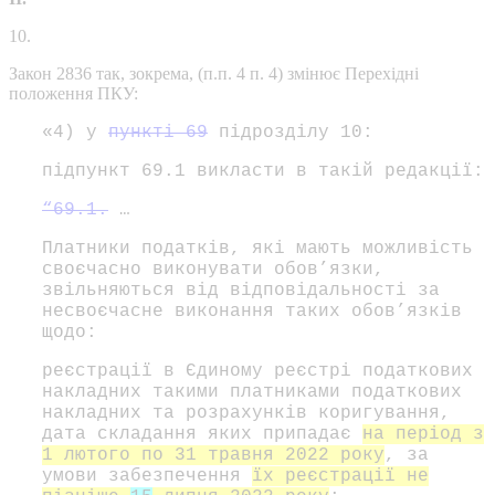
10.
Закон 2836 так, зокрема, (п.п. 4 п. 4) змінює Перехідні
положення ПКУ:
«4) у
пункті 69
підрозділу 10:
підпункт 69.1 викласти в такій редакції:
“69.1.
…
Платники податків, які мають можливість
своєчасно виконувати обов’язки,
звільняються від відповідальності за
несвоєчасне виконання таких обов’язків
щодо:
реєстрації в Єдиному реєстрі податкових
накладних такими платниками податкових
накладних та розрахунків коригування,
дата складання яких припадає
на період з
1 лютого по 31 травня 2022 року
, за
умови забезпечення
їх реєстрації не