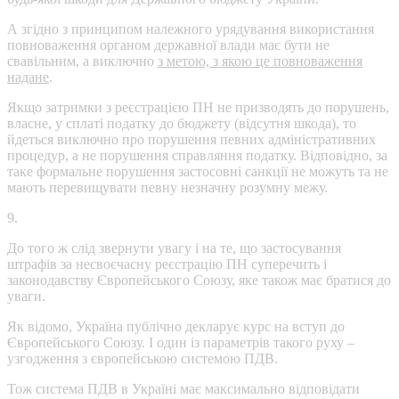
А згідно з принципом належного урядування використання
повноваження органом державної влади має бути не
свавільним, а виключно
з метою, з якою це повноваження
надане
.
Якщо затримки з реєстрацією ПН не призводять до порушень,
власне, у сплаті податку до бюджету (відсутня шкода), то
йдеться виключно про порушення певних адміністративних
процедур, а не порушення справляння податку. Відповідно, за
таке формальне порушення застосовні санкції не можуть та не
мають перевищувати певну незначну розумну межу.
9.
До того ж слід звернути увагу і на те, що застосування
штрафів за несвоєчасну реєстрацію ПН суперечить і
законодавству Європейського Союзу, яке також має братися до
уваги.
Як відомо, Україна публічно декларує курс на вступ до
Європейського Союзу. І один із параметрів такого руху –
узгодження з європейською системою ПДВ.
Тож система ПДВ в Україні має максимально відповідати