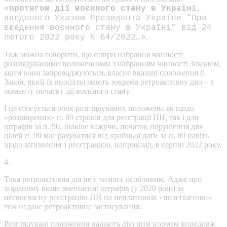
«
протягом дії воєнного стану в Україні
,
введеного Указом Президента України “Про
введення воєнного стану в Україні” від 24
.
лютого 2022 року N 64/2022…»
Тож можна говорити, що попри набрання чинності
розглядуваними положеннями з набранням чинності Законом,
яким вони запроваджуються, власне вказані положення (і
Закон, який їх вносить) мають зокрема ретроактивну дію – з
моменту початку дії воєнного стану.
І це стосується обох розглядуваних положень: як щодо
«розширених» п. 89 строків для реєстрації ПН, так і для
штрафів за п. 90. Інакше кажучи, початок порушення для
цілей п. 90 має рахуватися від крайньої дати за п. 89 навіть
щодо запізнення з реєстрацією, наприклад, в серпні 2022 року.
4.
Така ретроактивна дія не є чимось особливим. Адже при
згаданому вище зменшенні штрафів (у 2020 році) за
несвоєчасну реєстрацію ПН на неплатників «полегшенню»
теж надане ретроактивне застосування.
Розглядувані положення надають дію цим нормам впродовж