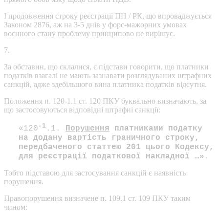
І продовження строку реєстрації ПН / РК, що впроваджується
Законом 2876, аж на 3-5 днів у форс-мажорних умовах
воєнного стану проблему принципово не вирішує.
7.
За обставин, що склалися, є підстави говорити, що платники
податків взагалі не мають зазнавати розглядуваних штрафних
санкцій, адже здебільшого вина платника податків відсутня.
Положення п. 120-1.1 ст. 120 ПКУ буквально визначають, за
що застосовуються відповідні штрафні санкції:
-1
«120
.1.
Порушення
платниками податку
на додану вартість граничного строку,
передбаченого статтею 201 цього Кодексу,
для реєстрації податкової накладної …».
Тобто підставою для застосування санкцій є наявність
порушення.
Правопорушення визначене п. 109.1 ст. 109 ПКУ таким
чином: