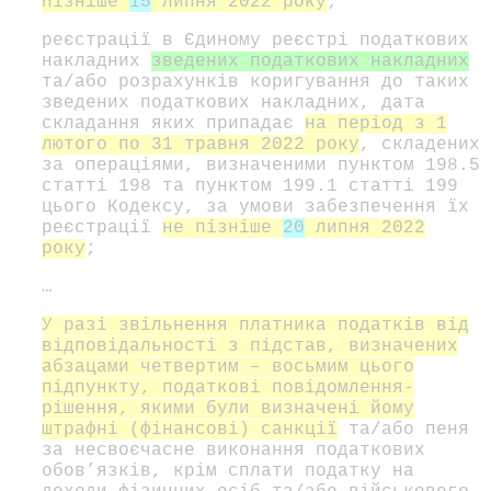
пізніше
15
липня 2022 року
;
реєстрації в Єдиному реєстрі податкових
накладних
зведених податкових накладних
та/або розрахунків коригування до таких
зведених податкових накладних, дата
складання яких припадає
на період з 1
лютого по 31 травня 2022 року
, складених
за операціями, визначеними пунктом 198.5
статті 198 та пунктом 199.1 статті 199
цього Кодексу, за умови забезпечення їх
реєстрації
не пізніше
20
липня 2022
року
;
…
У разі звільнення платника податків від
відповідальності з підстав, визначених
абзацами четвертим – восьмим цього
підпункту, податкові повідомлення-
рішення, якими були визначені йому
штрафні (фінансові) санкції
та/або пеня
за несвоєчасне виконання податкових
обов’язків, крім сплати податку на