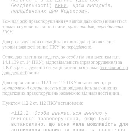
наявності
в її діянні (дії або
бездіяльності)
вини
,
крім випадків,
передбачених цим Кодексом
».
Тож
для осіб
правопорушення (= відповідальність) визнається
тільки за умови наявності вини,
крім випадків, передбачених
ПКУ.
Для розглядуваної ситуації таких випадків (виключень з
умови наявності вини) ПКУ не передбачено.
Отже, для платника податку,
як особи
(за визначенням п.п.
14.1.139 ст. 14 ПКУ), відповідальність (правопорушення) за
ПКУ в розглядуваній ситуації визнається тільки
за наявності (і
доведеності)
вини.
Для порівняння: п. 112.1 ст. 112 ПКУ встановлено, що
контролюючі органи
несуть відповідальність за вчинення
податкових правопорушень незалежно від наявності вини.
Пунктом 112.2 ст. 112 ПКУ встановлено:
«112.2.
Особа вважається винною
у
вчиненні правопорушення, якщо буде
встановлено, що вона
мала можливість для
дотримання правил та норм
, за порушення