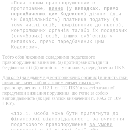
«Податковим правопорушенням є
протиправне,
винне
(у випадках, прямо
передбачених цим Кодексом)
діяння (дія
чи бездіяльність) платника податку (в
тому числі осіб, прирівняних до нього),
контролюючих органів та/або їх посадових
(службових) осіб, інших суб’єктів у
випадках, прямо передбачених цим
Кодексом».
Тобто обов’язковими складовими податкового
правопорушення визначені (а) протиправність (дії чи
бездіяльності) і (б) винність – у випадках, передбачених ПКУ.
Для
осіб
(на відміну від контролюючих органів!) винність таки
прямо визначена обов’язковим елементом складу
правопорушення
п. 112.1. ст. 112 ПКУ в якості загальної
передумови визнання порушення, що тягне за собою
відповідальність (як цей зв’язок визначений п. 109.2 ст. 109
ПКУ):
«112.1. Особа може бути притягнута до
фінансової відповідальності за вчинення
податкового правопорушення
за умови