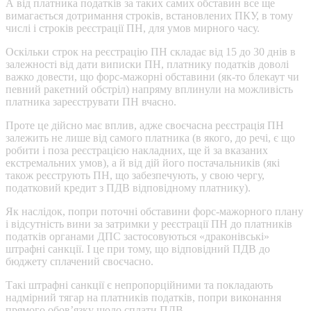
А від платника податків за таких самих обставин все ще
вимагається дотримання строків, встановлених ПКУ, в тому
числі і строків реєстрації ПН, для умов мирного часу.
Оскільки строк на реєстрацію ПН складає від 15 до 30 днів в
залежності від дати виписки ПН, платнику податків доволі
важко довести, що форс-мажорні обставини (як-то блекаут чи
певний ракетний обстріл) напряму вплинули на можливість
платника зареєструвати ПН вчасно.
Проте це дійсно має вплив, адже своєчасна реєстрація ПН
залежить не лише від самого платника (в якого, до речі, є що
робити і поза реєстрацією накладних, ще й за вказаних
екстремальних умов), а й від дій його постачальників (які
також реєструють ПН, що забезпечують, у свою чергу,
податковий кредит з ПДВ відповідному платнику).
Як наслідок, попри поточні обставини форс-мажорного плану
і відсутність вини за затримки у реєстрації ПН до платників
податків органами ДПС застосовуються «драконівські»
штрафні санкції. І це при тому, що відповідний ПДВ до
бюджету сплачений своєчасно.
Такі штрафні санкції є непропорційними та покладають
надмірний тягар на платників податків, попри виконання
прямого обов’язку щодо сплати ПДВ.