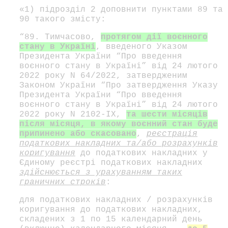
«1) підрозділ 2 доповнити пунктами 89 та
90 такого змісту:
“89. Тимчасово,
протягом дії воєнного
стану в Україні
, введеного Указом
Президента України “Про введення
воєнного стану в Україні” від 24 лютого
2022 року N 64/2022, затвердженим
Законом України “Про затвердження Указу
Президента України “Про введення
воєнного стану в Україні” від 24 лютого
2022 року N 2102-IX,
та шести місяців
після місяця, в якому воєнний стан буде
припинено або скасовано
,
реєстрація
податкових накладних та/або розрахунків
коригування
до податкових накладних у
Єдиному реєстрі податкових накладних
здійснюється з урахуванням таких
граничних строків
:
для податкових накладних / розрахунків
коригування до податкових накладних,
складених з 1 по 15 календарний день