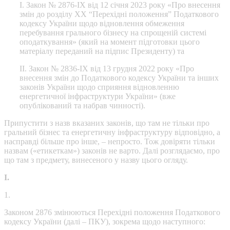
І. Закон № 2876-IX від 12 січня 2023 року «Про внесення
змін до розділу ХХ “Перехідні положення” Податкового
кодексу України щодо відновлення обмеження
перебування грального бізнесу на спрощеній системі
оподаткування» (який на момент підготовки цього
матеріалу переданий на підпис Президенту) та
ІІ. Закон № 2836-ІХ від 13 грудня 2022 року «Про
внесення змін до Податкового кодексу України та інших
законів України щодо сприяння відновленню
енергетичної інфраструктури України» (
вже
опублікований та набрав чинності
).
Припустити з назв вказаних законів, що там не тільки про
гральний бізнес та енергетичну інфраструктуру відповідно, а
насправді більше про інше, – непросто. Тож довіряти тільки
назвам («етикеткам») законів не варто. Далі розглядаємо, про
що там з предмету, винесеного у назву цього огляду.
І.
1.
Законом 2876 змінюються Перехідні положення Податкового
кодексу України (далі – ПКУ), зокрема щодо наступного: