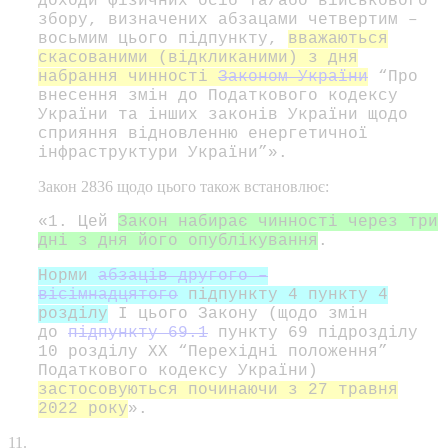
доходи фізичних осіб та/або військового
збору, визначених абзацами четвертим –
восьмим цього підпункту,
вважаються
скасованими (відкликаними) з дня
набрання чинності
Законом України
“Про
внесення змін до Податкового кодексу
України та інших законів України щодо
сприяння відновленню енергетичної
інфраструктури України”».
Закон 2836 щодо цього також встановлює:
«1. Цей
Закон набирає чинності через три
дні з дня його опублікування
.
Норми
абзаців другого –
вісімнадцятого
підпункту 4 пункту 4
розділу
I цього Закону (щодо змін
до
підпункту 69.1
пункту 69 підрозділу
10 розділу XX “Перехідні положення”
Податкового кодексу України)
застосовуються починаючи з 27 травня
2022 року
».
11.