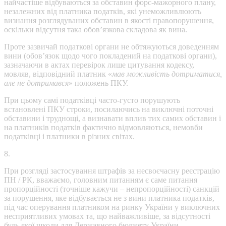
найчастіше відбуваються за обставин форс-мажорного плану,
незалежних від платника податків, які унеможливлюють
визнання розглядуваних обставин в якості правопорушення,
оскільки відсутня така обов’язкова складова як вина.
Проте зазвичай податкові органи не обтяжуються доведенням
вини (обов’язок щодо чого покладений на податкові органи),
зазначаючи в актах перевірок лише цитування кодексу,
мовляв, відповідний платник «
мав можливість дотриматися,
але не дотримався
» положень ПКУ.
При цьому самі податківці часто-густо порушують
встановлені ПКУ строки, посилаючись на виключні поточні
обставини і труднощі, а визнавати вплив тих самих обставин і
на платників податків фактично відмовляються, немовби
податківці і платники в різних світах.
8.
При розгляді застосування штрафів за несвоєчасну реєстрацію
ПН / РК, вважаємо, головним питанням є саме питання
пропорційності (точніше кажучи – непропорційності) санкцій
за порушення, яке відбувається не з вини платника податків,
під час оперування платником на ринку України у виключних
несприятливих умовах та, що найважливіше, за відсутності
будь-якої шкоди для Державного бюджету України.