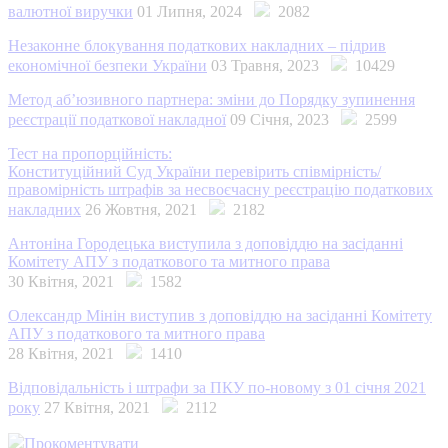
валютної виручки
01 Липня, 2024
2082
Незаконне блокування податкових накладних – підрив
економічної безпеки України
03 Травня, 2023
10429
Метод аб’юзивного партнера: зміни до Порядку зупинення
реєстрації податкової накладної
09 Січня, 2023
2599
Тест на пропорційність:
Конституційний Суд України перевірить співмірність/
правомірність штрафів за несвоєчасну реєстрацію податкових
накладних
26 Жовтня, 2021
2182
Антоніна Городецька виступила з доповіддю на засіданні
Комітету АПУ з податкового та митного права
30 Квітня, 2021
1582
Олександр Мінін виступив з доповіддю на засіданні Комітету
АПУ з податкового та митного права
28 Квітня, 2021
1410
Відповідальність і штрафи за ПКУ по-новому з 01 січня 2021
року
27 Квітня, 2021
2112
Прокоментувати