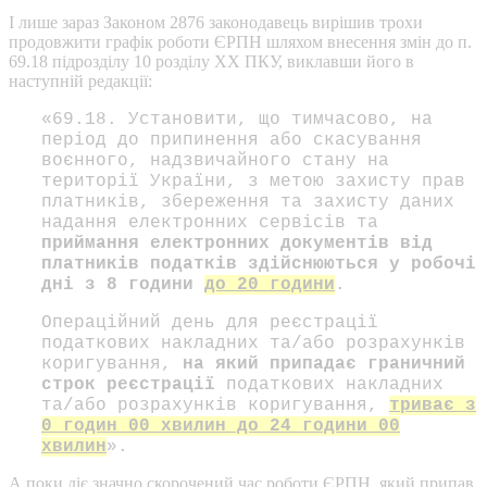
І лише зараз Законом 2876 законодавець вирішив трохи
продовжити графік роботи ЄРПН шляхом внесення змін до п.
69.18 підрозділу 10 розділу ХХ ПКУ, виклавши його в
наступній редакції:
«69.18. Установити, що тимчасово, на
період до припинення або скасування
воєнного, надзвичайного стану на
території України, з метою захисту прав
платників, збереження та захисту даних
надання електронних сервісів та
приймання електронних документів від
платників податків здійснюються у робочі
дні з 8 години
до 20 години
.
Операційний день для реєстрації
податкових накладних та/або розрахунків
коригування,
на який припадає граничний
строк реєстрації
податкових накладних
та/або розрахунків коригування,
триває з
0 годин 00 хвилин до 24 години 00
хвилин
».
А поки діє значно скорочений час роботи ЄРПН, який припав