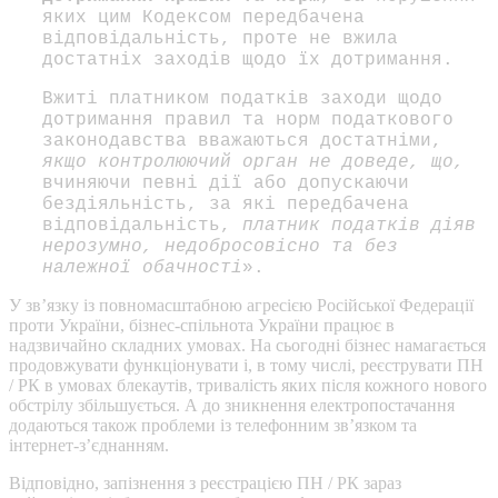
яких цим Кодексом передбачена
відповідальність, проте не вжила
достатніх заходів щодо їх дотримання.
Вжиті платником податків заходи щодо
дотримання правил та норм податкового
законодавства вважаються достатніми,
якщо контролюючий орган не доведе, що,
вчиняючи певні дії або допускаючи
бездіяльність, за які передбачена
відповідальність,
платник податків діяв
нерозумно, недобросовісно та без
належної обачності
».
У зв’язку із повномасштабною агресією Російської Федерації
проти України, бізнес-спільнота України працює в
надзвичайно складних умовах. На сьогодні бізнес намагається
продовжувати функціонувати і, в тому числі, реєструвати ПН
/ РК в умовах блекаутів, тривалість яких після кожного нового
обстрілу збільшується. А до зникнення електропостачання
додаються також проблеми із телефонним зв’язком та
інтернет-з’єднанням.
Відповідно, запізнення з реєстрацією ПН / РК зараз