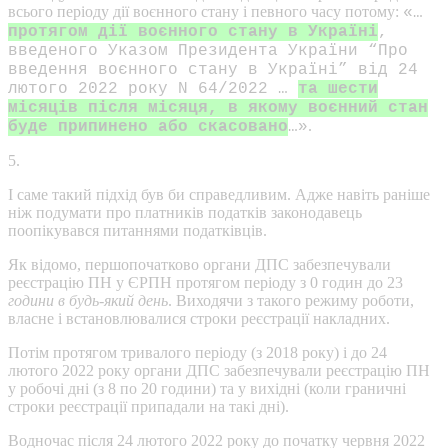
всього періоду дії воєнного стану і певного часу потому:
«…
протягом дії воєнного стану в Україні
,
введеного Указом Президента України “Про
введення воєнного стану в Україні” від 24
лютого 2022 року N 64/2022 …
та шести
місяців після місяця, в якому воєнний стан
.
буде припинено або скасовано
…»
5.
І саме такий підхід був би справедливим. Адже навіть раніше
ніж подумати про платників податків законодавець
поопікувався питаннями податківців.
Як відомо, першопочатково органи ДПС забезпечували
реєстрацію ПН у ЄРПН протягом періоду з 0 годин до 23
години в будь-який день
. Виходячи з такого режиму роботи,
власне і встановлювалися строки реєстрації накладних.
Потім протягом тривалого періоду (з 2018 року) і до 24
лютого 2022 року органи ДПС забезпечували реєстрацію ПН
у робочі дні (з 8 по 20 години) та у вихідні (коли граничні
строки реєстрації припадали на такі дні).
Водночас після 24 лютого 2022 року до початку червня 2022