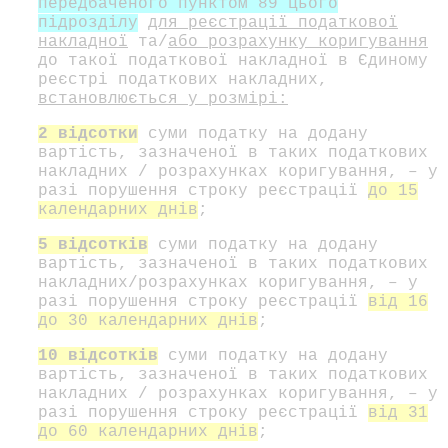
передбаченого пунктом 89 цього
підрозділу
для реєстрації податкової
накладної
та/
або розрахунку коригування
до такої податкової накладної в Єдиному
реєстрі податкових накладних,
встановлюється у розмірі:
2 відсотки
суми податку на додану
вартість, зазначеної в таких податкових
накладних / розрахунках коригування, – у
разі порушення строку реєстрації
до 15
календарних днів
;
5 відсотків
суми податку на додану
вартість, зазначеної в таких податкових
накладних/розрахунках коригування, – у
разі порушення строку реєстрації
від 16
до 30 календарних днів
;
10 відсотків
суми податку на додану
вартість, зазначеної в таких податкових
накладних / розрахунках коригування, – у
разі порушення строку реєстрації
від 31
до 60 календарних днів
;