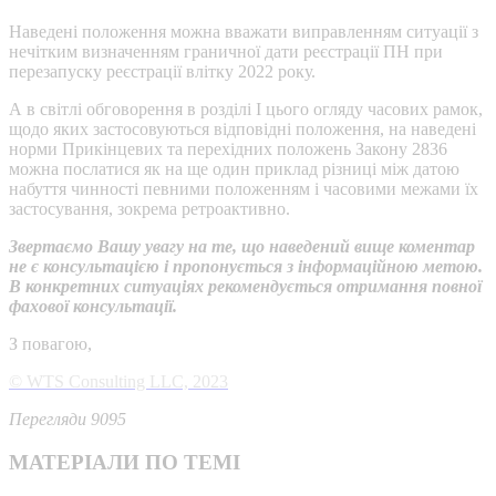
Наведені положення можна вважати виправленням ситуації з
нечітким визначенням граничної дати реєстрації ПН при
перезапуску реєстрації влітку 2022 року.
А в світлі обговорення в розділі І цього огляду часових рамок,
щодо яких застосовуються відповідні положення, на наведені
норми Прикінцевих та перехідних положень Закону 2836
можна послатися як на ще один приклад різниці між датою
набуття чинності певними положенням і часовими межами їх
застосування, зокрема ретроактивно.
Звертаємо Вашу увагу на те, що наведений вище коментар
не є консультацією і пропонується з інформаційною метою.
В конкретних ситуаціях рекомендується отримання повної
фахової консультації.
З повагою,
© WTS Consulting LLC, 2023
Перегляди 9095
МАТЕРІАЛИ ПО ТЕМІ