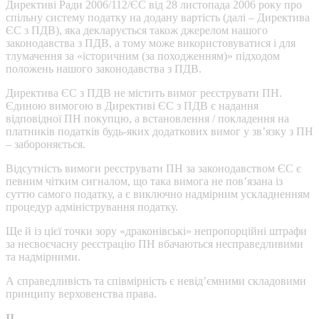
Директиві Ради 2006/112/ЄС від 28 листопада 2006 року про
спільну систему податку на додану вартість (далі – Директива
ЄС з ПДВ), яка декларується також джерелом нашого
законодавства з ПДВ, а тому може використовуватися і для
тлумачення за «історичним (за походженням)» підходом
положень нашого законодавства з ПДВ.
Директива ЄС з ПДВ не містить вимог реєструвати ПН.
Єдиною вимогою в Директиві ЄС з ПДВ є надання
відповідної ПН покупцю, а встановлення / покладення на
платників податків будь-яких додаткових вимог у зв’язку з ПН
– забороняється.
Відсутність вимоги реєструвати ПН за законодавством ЄС є
певним чітким сигналом, що така вимога не пов’язана із
суттю самого податку, а є виключно надмірним ускладненням
процедур адміністрування податку.
Ще й із цієї точки зору «драконівські» непропорційні штрафи
за несвоєчасну реєстрацію ПН вбачаються несправедливими
та надмірними.
А справедливість та співмірність є невід’ємними складовими
принципу верховенства права.
ІІ.