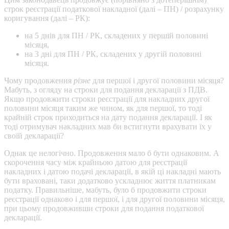
строк реєстрації податкової накладної (далі – ПН) / розрахунку
коригування (далі – РК):
на 5 днів для ПН / РК, складених у першій половині
місяця,
на 3 дні для ПН / РК, складених у другій половині
місяця.
Чому продовження
різне
для першої і другої половини місяця?
Мабуть, з огляду на строки для подання декларації з ПДВ.
Якщо продовжити строки реєстрації для накладних другої
половини місяця таким же чином, як для першої, то тоді
крайній строк приходиться на дату подання декларації. І як
тоді отримувач накладних мав би встигнути врахувати їх у
своїй декларації?
Однак це нелогічно. Продовження мало б бути однаковим. А
скорочення часу між крайньою датою для реєстрації
накладних і датою подачі декларації, в якій ці накладні мають
бути враховані, таки додатково ускладнює життя платникам
податку. Правильніше, мабуть, було б продовжити строки
реєстрації однаково і для першої, і для другої половини місяця,
при цьому продовживши строки для подання податкової
декларації.