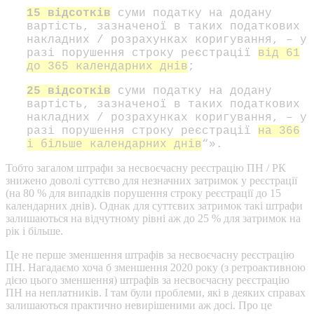
15 відсотків
суми податку на додану
вартість, зазначеної в таких податкових
накладних / розрахунках коригування, – у
разі порушення строку реєстрації
від 61
до 365 календарних днів
;
25 відсотків
суми податку на додану
вартість, зазначеної в таких податкових
накладних / розрахунках коригування, – у
разі порушення строку реєстрації
на 366
і більше календарних днів
“».
Тобто загалом штрафи за несвоєчасну реєстрацію ПН / РК
знижено доволі суттєво для незначних затримок у реєстрації
(на 80 % для випадків порушення строку реєстрації до 15
календарних днів). Однак для суттєвих затримок такі штрафи
залишаються на відчутному рівні аж до 25 % для затримок на
рік і більше.
Це не перше зменшення штрафів за несвоєчасну реєстрацію
ПН. Нагадаємо хоча б зменшення 2020 року (з ретроактивною
дією цього зменшення) штрафів за несвоєчасну реєстрацію
ПН на неплатників. І там були проблеми, які в деяких справах
залишаються практично невирішеними аж досі. Про це