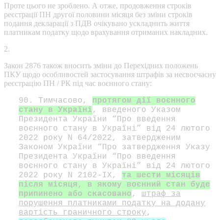
Проте цього не зроблено. А отже, продовження строків
реєстрації ПН другої половини місяця без зміни строків
подання декларації з ПДВ очікувано ускладнить життя
платникам податку щодо врахування отриманих накладних.
2.
Закон 2876 також вносить зміни до Перехідних положень
ПКУ щодо особливостей застосування штрафів за несвоєчасну
реєстрацію ПН / РК під час воєнного стану:
90. Тимчасово,
протягом дії воєнного
стану в Україні
, введеного Указом
Президента України “Про введення
воєнного стану в Україні” від 24 лютого
2022 року N 64/2022, затвердженим
Законом України “Про затвердження Указу
Президента України “Про введення
воєнного стану в Україні” від 24 лютого
2022 року N 2102-IX,
та шести місяців
після місяця, в якому воєнний стан буде
припинено або скасовано
,
штраф за
порушення платниками податку на додану
вартість граничного строку
,