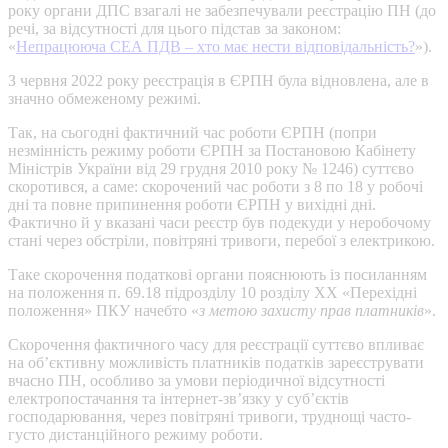
року органи ДПС взагалі не забезпечували реєстрацію ПН (до
речі, за відсутності для цього підстав за законом:
«
Непрацююча СЕА ПДВ – хто має нести відповідальність?
»).
З червня 2022 року реєстрація в ЄРПН була відновлена, але в
значно обмеженому режимі.
Так, на сьогодні фактичний час роботи ЄРПН (попри
незмінність режиму роботи ЄРПН за Постановою Кабінету
Міністрів України від 29 грудня 2010 року № 1246) суттєво
скоротився, а саме: скорочений час роботи з 8 по 18 у робочі
дні та повне припинення роботи ЄРПН у вихідні дні.
Фактично й у вказані часи реєстр був подекуди у неробочому
стані через обстріли, повітряні тривоги, перебої з електрикою.
Таке скорочення податкові органи пояснюють із посиланням
на положення п. 69.18 підрозділу 10 розділу ХХ «Перехідні
положення» ПКУ начебто «
з метою захисту прав платників
».
Скорочення фактичного часу для реєстрації суттєво впливає
на об’єктивну можливість платників податків зареєструвати
вчасно ПН, особливо за умови періодичної відсутності
електропостачання та інтернет-зв’язку у суб’єктів
господарювання, через повітряні тривоги, труднощі часто-
густо дистанційного режиму роботи.