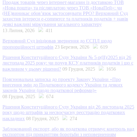
Продаж товарів через інтернет-магазин із доставкою ТОВ
«Нова пошта» та післяплатою через ТОВ «НоваПей»: чи
(НЕ)виникає обов’язок застосовувати РРО? Верховний Суд
захистив інтереси e-commerce та платників податків + навів
деякі важливі міркування загального характеру
13 Липня, 2026
411
Верховний Суд ініціював звернення до ЄСПЛ щодо
пропорційності штрафів
23 Березня, 2026
619
Рішення Конституційного Суду України № 5-р(II)/2025 від 26
листопада 2025 року: чи почув КСУ платників податків і що є
важливим у цьому рішенні?
09 Грудня, 2025
1656
Пояснювальна записка до проекту Закону України «Про
внесення змін до Податкового кодексу України та деяких
законів України (щодо податкової реформи)»
08 Грудня, 2025
674
Рішення Конституційного Суду України від 26 листопада 2025
року щодо штрафів за несвоєчасну реєстрацію податкових
накладних
08 Грудня, 2025
274
Заблокований експорт, або як податкова отримує контроль над
експортом під прикриттям боротьби з неповерненням