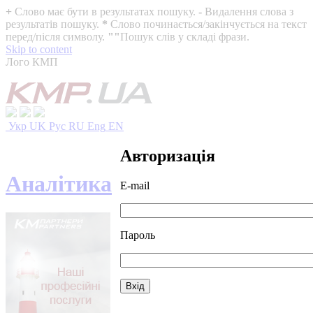
+
Слово має бути в результатах пошуку.
-
Видалення слова з
результатів пошуку.
*
Слово починається/закінчується на текст
перед/після символу.
""
Пошук слів у складі фрази.
Skip to content
Лого КМП
Укр
UK
Рус
RU
Eng
EN
Авторизація
Аналітика
E-mail
Пароль