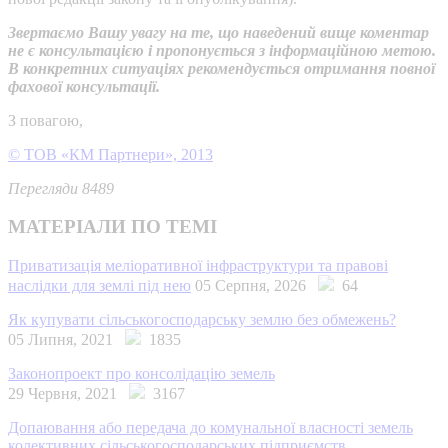
Звертаємо Вашу увагу на те, що наведений вище коментар
не є консультацією і пропонується з інформаційною метою.
В конкретних ситуаціях рекомендується отримання повної
фахової консультації.
З повагою,
© ТОВ «КМ Партнери», 2013
Перегляди 8489
МАТЕРІАЛИ ПО ТЕМІ
Приватизація меліоративної інфраструктури та правові
наслідки для землі під нею
05 Серпня, 2026
64
Як купувати сільськогосподарську землю без обмежень?
05 Липня, 2021
1835
Законопроект про консолідацію земель
29 Червня, 2021
3167
Допаювання або передача до комунальної власності земель
колективних сільськогосподарських підприємств,