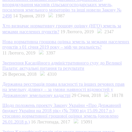
впорядкування масивів сільськогосподарських земель,
посилення земельного мораторію та інші новели Закону №
2498
14 Травня, 2019
1987
Хто визначає нормативну грошову оцінку (НГО) земель за
межами населених пунктів?
19 Лютого, 2019
2347
Нова нормативна грошова оцінка земель за межами населених
пунктів з 01 січня 2019 року – міф чи реальність?
11 Лютого, 2019
3397
Звернення Касаційного адміністративного суду до Великої
Палати: актуальні питання та результати
26 Вересня, 2018
4310
Державна реєстрація права власності та інших речових прав
на земельну ділянку – за умови наявності відомостей у
Державному земельному кадастрі
29 Січня, 2018
18178
Щодо положень проекту Закону України «Про Державний
бюджет України на 2018 рік» (№ 7000 від 15.09.2017 р.)
стосовно нормативної грошової оцінки земель (оновлено
26.01.2018 р.)
16 Листопада, 2017
15091
Зміни Класифікації видів цільового призначення земель