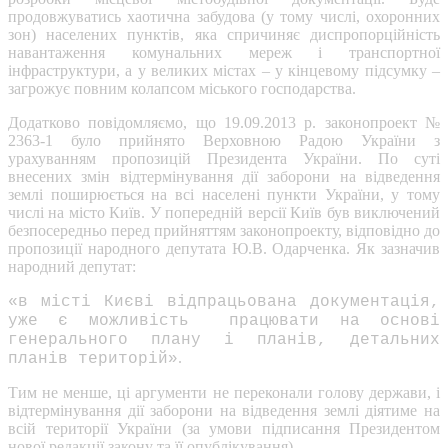
продовжуватись хаотична забудова (у тому числі, охоронних
зон) населених пунктів, яка спричиняє диспропорційність
навантаження комунальних мереж і транспортної
інфраструктури, а у великих містах – у кінцевому підсумку –
загрожує повним колапсом міського господарства.
Додатково повідомляємо, що 19.09.2013 р. законопроект №
2363-1 було прийнято Верховною Радою України з
урахуванням пропозицій Президента України. По суті
внесених змін відтермінування дії заборони на відведення
землі поширюється на всі населені пункти України, у тому
числі на місто Київ. У попередній версії Київ був виключений
безпосередньо перед прийняттям законопроекту, відповідно до
пропозиції народного депутата Ю.В. Одарченка. Як зазначив
народний депутат:
«в місті Києві відпрацьована документація,
уже є можливість працювати на основі
генерального плану і планів, детальних
.
планів територій»
Тим не менше, ці аргументи не переконали голову держави, і
відтермінування дії заборони на відведення землі діятиме на
всій території України (за умови підписання Президентом
нової редакції закону та її опублікування).