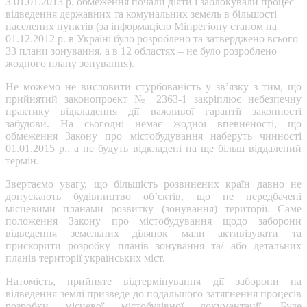
З 01.01.2013 р. обмеження почали діяти і заблокували процес
відведення державних та комунальних земель в більшості
населених пунктів (за інформацією Мінрегіону станом на
01.12.2012 р. в Україні було розроблено та затверджено всього
33 плани зонування, а в 12 областях – не було розроблено
жодного плану зонування).
Не можемо не висловити стурбованість у зв’язку з тим, що
прийнятий законопроект № 2363-1 закріплює небезпечну
практику відкладення дії важливої гарантії законності
забудови. На сьогодні немає жодної впевненості, що
обмеження Закону про містобудування наберуть чинності
01.01.2015 р., а не будуть відкладені на ще більш віддалений
термін.
Звертаємо увагу, що більшість розвинених країн давно не
допускають будівництво об’єктів, що не передбачені
місцевими планами розвитку (зонування) території. Саме
положення Закону про містобудування щодо заборони
відведення земельних ділянок мали активізувати та
прискорити розробку планів зонування та/ або детальних
планів території українських міст.
Натомість, прийняте відтермінування дії заборони на
відведення землі призведе до подальшого затягнення процесів
розробки місцевої містобудівної документації. Буде