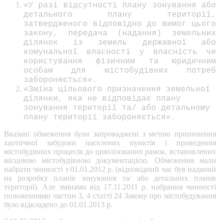
«У разі відсутності плану зонування або
детального плану території,
затвердженого відповідно до вимог цього
закону, передача (надання) земельних
ділянок із земель державної або
комунальної власності у власність чи
користування фізичним та юридичним
особам для містобудівних потреб
забороняється».
«Зміна цільового призначення земельної
ділянки, яка не відповідає плану
зонування території та/ або детальному
плану території забороняється».
Вказані обмеження були запроваджені з метою припинення
хаотичної забудови населених пунктів і приведення
містобудівних процесів до цивілізованих рамок, встановлених
місцевою містобудівною документацією. Обмеження мали
набрати чинності з 01.01.2012 р. (відповідний час був наданий
на розробку планів зонування та/ або детальних планів
території). Але змінами від 17.11.2011 р. набрання чинності
положеннями частин 3, 4 статті 24 Закону про містобудування
було відкладено до 01.01.2013 р.