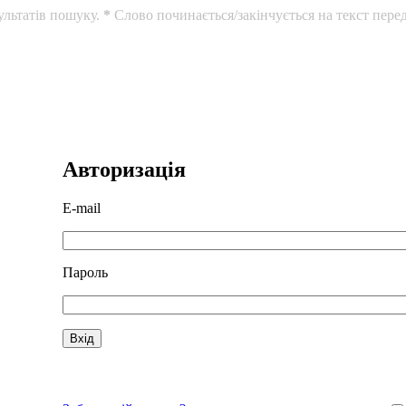
ультатів пошуку.
*
Слово починається/закінчується на текст перед
Авторизація
E-mail
Пароль