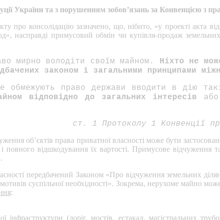
уції України та з порушенням зобов’язань за Конвенцією з п
ту про консолідацію зазначено, що, нібито, «у проекті акта ві
д», насправді примусовий обмін чи купівля-продаж земельних
аво мирно володіти своїм майном.
Ніхто не мож
дбачених законом і загальними принципами між
не обмежують право держави вводити в дію так
айном відповідно до загальних інтересів
або 
ст. 1 Протоколу 1 Конвенції пр
дчуження об’єктів права приватної власності може бути застосова
о і повного відшкодування їх вартості. Примусове відчуження т
.
асності передбачений Законом «Про відчуження земельних діляно
з мотивів суспільної необхідності». Зокрема, нерухоме майно мож
ння
:
ої інфраструктури (доріг, мостів, естакад, магістральних трубо