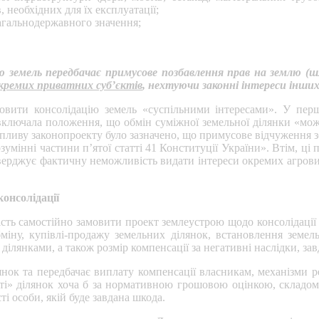
, необхідних для їх експлуатації;
загальнодержавного значення;
ю земель передбачає примусове позбавлення прав на землю (ш
окремих приватних суб’єктів
, нехтуючи законні інтереси інших
овити консолідацію земель «суспільними інтересами». У перш
 включала положення, що обмін суміжної земельної ділянки «мож
 впливу законопроекту було зазначено, що примусове відчуження 
озумінні частини п’ятої статті 41 Конституції України». Втім, ц
ідтверджує фактичну неможливість видати інтереси окремих агро
онсолідації
сть самостійно замовити проект землеустрою щодо консолідації 
міну, купівлі-продажу земельних ділянок, встановлення земель
ділянками, а також розмір компенсації за негативні наслідки, за
нок та передбачає виплату компенсації власникам, механізми р
сті» ділянок хоча б за нормативною грошовою оцінкою, складом
ті особи, якій буде завдана шкода.