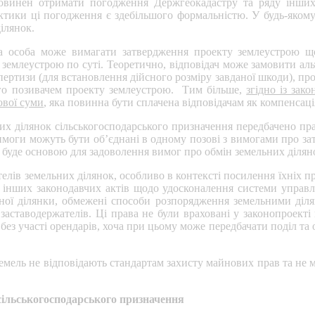
овинен отримати погодження Держгеокадастру та ряду інших о
актики ці погодження є здебільшого формальністю. У будь-якому
ілянок.
лена особа може вимагати затвердження проекту землеустрою щ
 землеустрою по суті. Теоретично, відповідач може замовити ал
ертизи (для встановлення дійсного розміру завданої шкоди), прот
ого позивачем проекту землеустрою. Тим більше,
згідно із за
ової суми
, яка повинна бути сплачена відповідачам як компенсаці
них ділянок сільськогосподарського призначення передбачено пр
вимоги можуть бути об’єднані в одному позові з вимогами про з
 буде основою для задоволення вимог про обмін земельних ділян
ателів земельних ділянок, особливо в контексті посилення їхніх
інших законодавчих актів щодо удосконалення системи управлін
ої ділянки, обмежені способи розпорядження земельними ділян
 заставодержателів. Ці права не були враховані у законопроект
з участі орендарів, хоча при цьому може передбачати поділ та о
емель не відповідають стандартам захисту майнових прав та не м
сільськогосподарського призначення