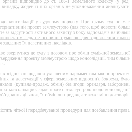
рганів відповідно до ст. 186-1 Земельного кодексу (у ред.
 випадку, жоден із цих органів не уповноважений аналізувати
одо консолідації у судовому порядку. При цьому суд не має
ьтернативний проект землеустрою (для того, щоб довести більш
е за відсутності активного захисту з боку відповідача найбільш
конопроектом ледь не основною умовою для задоволення такого
я завданих їм негативних наслідків.
аво звернутися до суду з позовом про обмін суміжної земельної
атвердження проекту землеустрою щодо консолідації, тим більше
ок.
 прав згідно з нещодавно ухваленим парламентом законопроектом
ня та дерегуляції у сфері земельних відносин). Зокрема, було
ками (купівля-продаж, обмін) без згоди орендаря, заборонені
і про консолідацію, адже проект землеустрою щодо консолідації
б’єднання ділянок, їх обмін чи продаж, а також зміни договорів
істять чіткої і передбачуваної процедури для позбавлення права