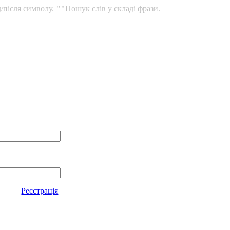
/після символу.
""
Пошук слів у складі фрази.
Реєстрація