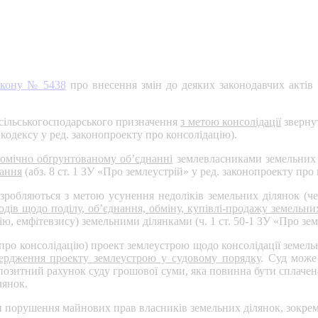
акону № 5438
про внесення змін до деяких законодавчих актів У
сільськогосподарського призначення
з метою консолідації
зверну
о кодексу у ред. законопроекту про консолідацію).
омічно обґрунтованому об’єднанні
землевласниками земельних д
вання
(абз. 8 ст. 1 ЗУ «Про землеустрій» у ред. законопроекту про
робляються з метою усунення недоліків земельних ділянок (чер
одів щодо поділу, об’єднання, обміну, купівлі-продажу земельни
ю, емфітевзису) земельними ділянками (ч. 1 ст. 50-1 ЗУ «Про зем
ту про консолідацію) проект землеустрою щодо консолідації земе
ердження проекту землеустрою у судовому порядку
. Суд може
епозитний рахунок суду грошової суми, яка повинна бути сплачен
лянок.
 порушення майнових прав власників земельних ділянок, зокрем