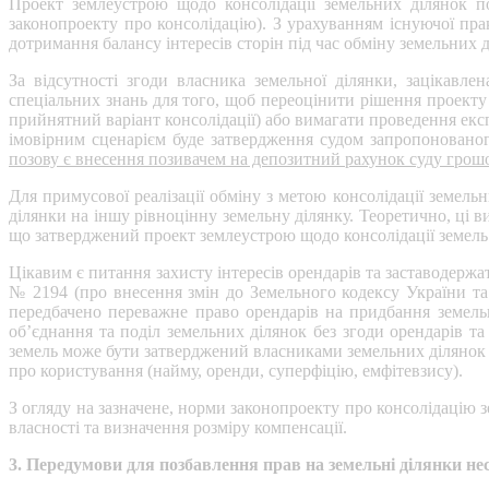
Проект землеустрою щодо консолідації земельних ділянок п
законопроекту про консолідацію). З урахуванням існуючої пр
дотримання балансу інтересів сторін під час обміну земельних д
За відсутності згоди власника земельної ділянки, зацікав
спеціальних знань для того, щоб переоцінити рішення проекту
прийнятний варіант консолідації) або вимагати проведення експ
імовірним сценарієм буде затвердження судом запропонован
позову є внесення позивачем на депозитний рахунок суду грош
Для примусової реалізації обміну з метою консолідації земель
ділянки на іншу рівноцінну земельну ділянку. Теоретично, ці 
що затверджений проект землеустрою щодо консолідації земель
Цікавим є питання захисту інтересів орендарів та заставодерж
№ 2194 (про внесення змін до Земельного кодексу України та 
передбачено переважне право орендарів на придбання земельн
об’єднання та поділ земельних ділянок без згоди орендарів та
земель може бути затверджений власниками земельних ділянок бе
про користування (найму, оренди, суперфіцію, емфітевзису).
З огляду на зазначене, норми законопроекту про консолідацію з
власності та визначення розміру компенсації.
3. Передумови для позбавлення прав на земельні ділянки не