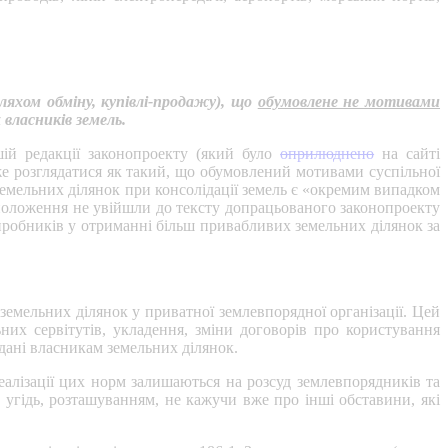
ляхом обміну, купівлі-продажу), що
обумовлене не мотивами
 власників земель.
ій редакції законопроекту (який було
оприлюднено
на сайті
е розглядатися як такий, що обумовлений мотивами суспільної
земельних ділянок при консолідації земель є «окремим випадком
і положення не увійшли до тексту допрацьованого законопроекту
виробників у отриманні більш привабливих земельних ділянок за
земельних ділянок у приватної землевпорядної організації. Цей
них сервітутів, укладення, зміни договорів про користування
вдані власникам земельних ділянок.
еалізації цих норм залишаються на розсуд землевпорядників та
 угідь, розташуванням, не кажучи вже про інші обставини, які