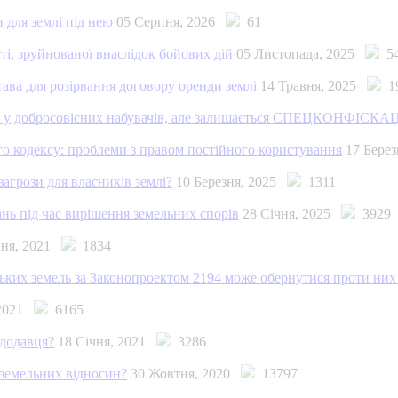
 для землі під нею
05 Серпня, 2026
61
і, зруйнованої внаслідок бойових дій
05 Листопада, 2025
5
тава для розірвання договору оренди землі
14 Травня, 2025
1
ки у добросовісних набувачів, але залишається СПЕЦКОНФІСКА
го кодексу: проблеми з правом постійного користування
17 Бере
агрози для власників землі?
10 Березня, 2025
1311
нь під час вирішення земельних спорів
28 Січня, 2025
3929
пня, 2021
1834
ьких земель за Законопроектом 2194 може обернутися проти них
 2021
6165
ндодавця?
18 Січня, 2021
3286
 земельних відносин?
30 Жовтня, 2020
13797