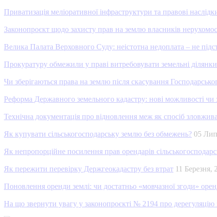
Приватизація меліоративної інфраструктури та правові наслідки
Законопроєкт щодо захисту прав на землю власників нерухомост
Велика Палата Верховного Суду: неістотна недоплата – не підс
Прокуратуру обмежили у праві витребовувати земельні ділян
Чи зберігаються права на землю після скасування Господарсько
Реформа Державного земельного кадастру: нові можливості чи з
Технічна документація про відновлення меж як спосіб зловжива
Як купувати сільськогосподарську землю без обмежень?
05 Ли
Як непропорційне посилення прав орендарів сільськогосподарс
Як пережити перевірку Держгеокадастру без втрат
11 Березня,
Поновлення оренди землі: чи достатньо «мовчазної згоди» оре
На що звернути увагу у законопроєкті № 2194 про дерегуляцію