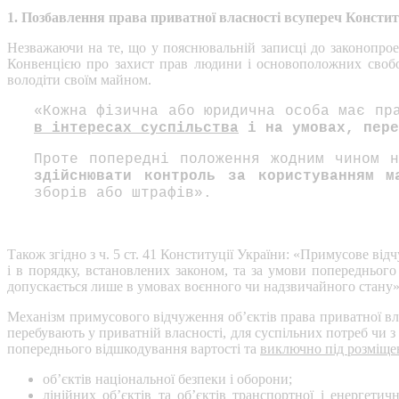
1. Позбавлення права приватної власності всупереч Констит
Незважаючи на те, що у пояснювальній записці до законопроек
Конвенцією про захист прав людини і основоположних свобо
володіти своїм майном.
«Кожна фізична або юридична особа має пр
в інтересах суспільства
і на умовах, пере
Проте попередні положення жодним чином 
здійснювати контроль за користуванням м
зборів або штрафів».
Також згідно з ч. 5 ст. 41 Конституції України: «Примусове ві
і в порядку, встановлених законом, та за умови попередньог
допускається лише в умовах воєнного чи надзвичайного стану»
Механізм примусового відчуження об’єктів права приватної вл
перебувають у приватній власності, для суспільних потреб чи 
попереднього відшкодування вартості та
виключно під розміще
об’єктів національної безпеки і оборони;
лінійних об’єктів та об’єктів транспортної і енергетичн