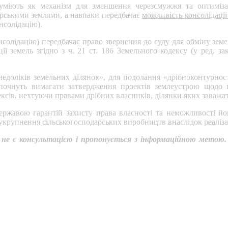
уміють як механізм для зменшення черезсмужжя та оптимізаці
арськими землями, а навпаки передбачає
можливість консолідації
онсолідацію).
онсолідацію) передбачає право звернення до суду для обміну зем
ї земель згідно з ч. 21 ст. 186 Земельного кодексу (у ред. 
доліків земельних ділянок», для подолання «дрібноконтурності
и почнуть вимагати затвердження проектів землеустрою щодо 
ксів, нехтуючи правами дрібних власників, ділянки яких заваж
державою гарантій захисту права власності та неможливості йо
укрупнення сільськогосподарських виробництв внаслідок реалізац
не є консультацією і пропонується з інформаційною метою.