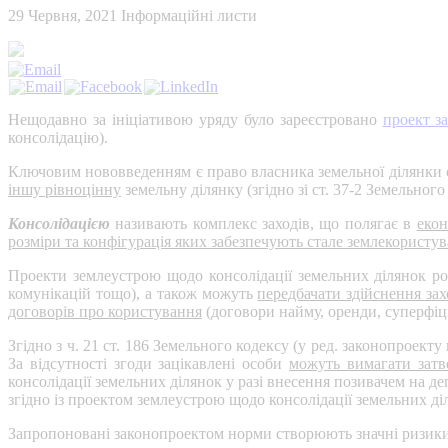
29 Червня, 2021
Інформаційні листи
Нещодавно за ініціативою уряду було зареєстровано
проект з
консолідацію).
Ключовим нововведенням є право власника земельної ділянки 
іншу рівноцінну
земельну ділянку (згідно зі ст. 37-2 Земельног
Консолідацією
називають комплекс заходів, що полягає в
екон
розміри та конфігурація яких забезпечують стале землекористу
Проекти землеустрою щодо консолідації земельних ділянок роз
комунікацій тощо), а також можуть
передбачати здійснення зах
договорів про користування
(договори найму, оренди, суперфіці
Згідно з ч. 21 ст. 186 Земельного кодексу (у ред. законопроек
За відсутності згоди зацікавлені особи
можуть вимагати затв
консолідації земельних ділянок у разі внесення позивачем на д
згідно із проектом землеустрою щодо консолідації земельних ді
Запропоновані законопроектом норми створюють значні ризики