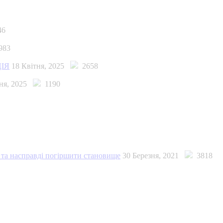
46
983
ЦІЯ
18 Квітня, 2025
2658
зня, 2025
1190
 та насправді погіршити становище
30 Березня, 2021
3818