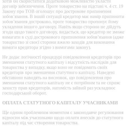
хотів би скористатися додатковою можливістю укласти
договір забезпечення. Проте товариство на підставі ч. 4 ст. 19
Закону про ТОВ оголошує про дострокове припинення
зобов’язання. В іншій ситуації кредитор має намір припинити
зобов’язання достроково, проте товариство пропонує йому
укладення іншого договору. Навіть якщо сторони не дійдуть
згоди щодо такого договору, видається, що кредитор не зможе
вимагати в суді дострокового припинення зобов’язання (адже
товариство зі своєї сторони вжило заходів для виконання
вимоги кредитора згідно з вимогами закону).
Не додає логічності процедурі повідомлення кредиторів про
зменшення статутного капіталу і відсутність наслідків для
товариства у випадку, якщо воно не повідомить своїх
кредиторів про зменшення статутного капіталу. Наведені
обставини наводять на висновок, що повідомлення про
зменшення статутного капіталу не є потрібним та не сприяє
захисту прав кредиторів, натомість зайвий раз ускладнює
господарський оборот.
ОПЛАТА СТАТУТНОГО КАПІТАЛУ УЧАСНИКАМИ
Ще одним проблемним моментом є законодавче регулювання
відносин між учасниками щодо оплати внесків до статутного
капіталу під час створення товариства.