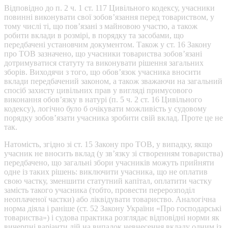
Відповідно до п. 2 ч. 1 ст. 117 Цивільного кодексу, учасники
повинні виконувати свої зобов’язання перед товариством, у
тому числі ті, що пов’язані з майновою участю, а також
робити вклади в розмірі, в порядку та засобами, що
передбачені установчим документом. Також у ст. 16 Закону
про ТОВ зазначено, що учасники товариства зобов’язані
дотримуватися статуту та виконувати рішення загальних
зборів. Виходячи з того, що обов’язок учасника вносити
вклади передбачений законом, а також зважаючи на загальний
спосіб захисту цивільних прав у вигляді примусового
виконання обов’язку в натурі (п. 5 ч. 2 ст. 16 Цивільного
кодексу), логічно було б очікувати можливість у судовому
порядку зобов’язати учасника зробити свій вклад. Проте це не
так.
Натомість, згідно зі ст. 15 Закону про ТОВ, у випадку, якщо
учасник не вносить вклад (у зв’язку зі створенням товариства)
передбачено, що загальні збори учасників можуть прийняти
одне із таких рішень: виключити учасника, що не оплатив
свою частку, зменшити статутний капітал, оплатити частку
замість такого учасника (тобто, провести перерозподіл
неоплаченої частки) або ліквідувати товариство. Аналогічна
норма діяла і раніше (ст. 52 Закону України «Про господарські
товариства») і судова практика розглядає відповідні норми як
вичерпні варіанти дій на випадок невнесення вкладу одним із