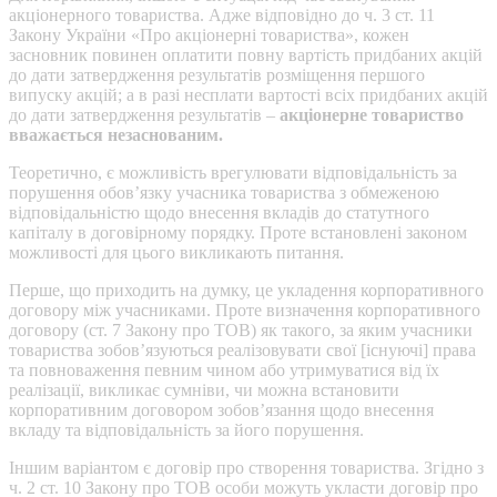
акціонерного товариства. Адже відповідно до ч. 3 ст. 11
Закону України «Про акціонерні товариства», кожен
засновник повинен оплатити повну вартість придбаних акцій
до дати затвердження результатів розміщення першого
випуску акцій; а в разі несплати вартості всіх придбаних акцій
до дати затвердження результатів –
акціонерне товариство
вважається незаснованим.
Теоретично, є можливість врегулювати відповідальність за
порушення обов’язку учасника товариства з обмеженою
відповідальністю щодо внесення вкладів до статутного
капіталу в договірному порядку. Проте встановлені законом
можливості для цього викликають питання.
Перше, що приходить на думку, це укладення корпоративного
договору між учасниками. Проте визначення корпоративного
договору (ст. 7 Закону про ТОВ) як такого, за яким учасники
товариства зобов’язуються реалізовувати свої [існуючі] права
та повноваження певним чином або утримуватися від їх
реалізації, викликає сумніви, чи можна встановити
корпоративним договором зобов’язання щодо внесення
вкладу та відповідальність за його порушення.
Іншим варіантом є договір про створення товариства. Згідно з
ч. 2 ст. 10 Закону про ТОВ особи можуть укласти договір про