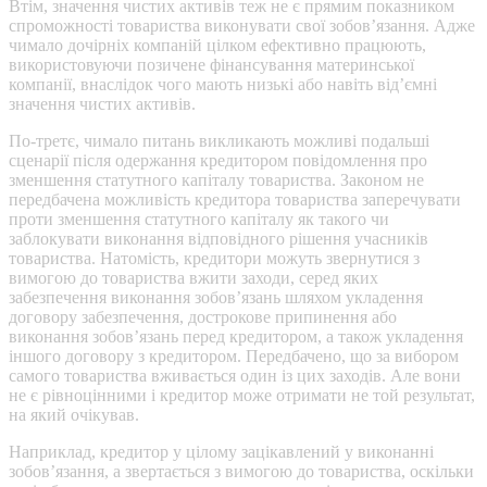
Втім, значення чистих активів теж не є прямим показником
спроможності товариства виконувати свої зобов’язання. Адже
чимало дочірніх компаній цілком ефективно працюють,
використовуючи позичене фінансування материнської
компанії, внаслідок чого мають низькі або навіть від’ємні
значення чистих активів.
По-третє, чимало питань викликають можливі подальші
сценарії після одержання кредитором повідомлення про
зменшення статутного капіталу товариства. Законом не
передбачена можливість кредитора товариства заперечувати
проти зменшення статутного капіталу як такого чи
заблокувати виконання відповідного рішення учасників
товариства. Натомість, кредитори можуть звернутися з
вимогою до товариства вжити заходи, серед яких
забезпечення виконання зобов’язань шляхом укладення
договору забезпечення, дострокове припинення або
виконання зобов’язань перед кредитором, а також укладення
іншого договору з кредитором. Передбачено, що за вибором
самого товариства вживається один із цих заходів. Але вони
не є рівноцінними і кредитор може отримати не той результат,
на який очікував.
Наприклад, кредитор у цілому зацікавлений у виконанні
зобов’язання, а звертається з вимогою до товариства, оскільки