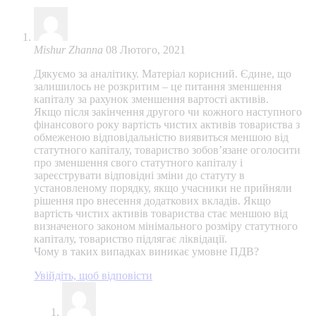
Mishur Zhanna
08 Лютого, 2021
Дякуємо за аналітику. Матеріал корисний. Єдине, що
залишилось не розкритим – це питання зменшення
капіталу за рахунок зменшення вартості активів.
Якщо після закінчення другого чи кожного наступного
фінансового року вартість чистих активів товариства з
обмеженою відповідальністю виявиться меншою від
статутного капіталу, товариство зобов’язане оголосити
про зменшення свого статутного капіталу і
зареєструвати відповідні зміни до статуту в
установленому порядку, якщо учасники не прийняли
рішення про внесення додаткових вкладів. Якщо
вартість чистих активів товариства стає меншою від
визначеного законом мінімального розміру статутного
капіталу, товариство підлягає ліквідації.
Чому в таких випадках виникає умовне ПДВ?
Увійдіть, щоб відповісти