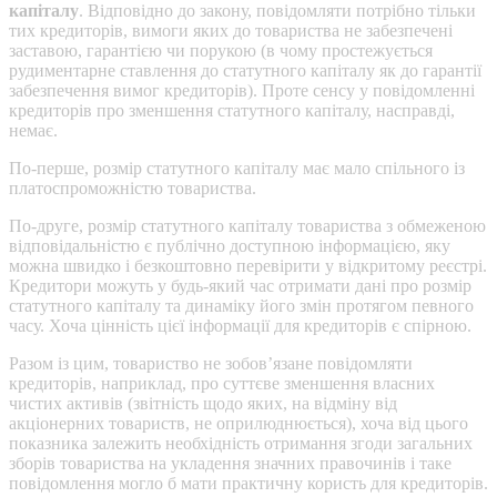
капіталу
. Відповідно до закону, повідомляти потрібно тільки
тих кредиторів, вимоги яких до товариства не забезпечені
заставою, гарантією чи порукою (в чому простежується
рудиментарне ставлення до статутного капіталу як до гарантії
забезпечення вимог кредиторів). Проте сенсу у повідомленні
кредиторів про зменшення статутного капіталу, насправді,
немає.
По-перше, розмір статутного капіталу має мало спільного із
платоспроможністю товариства.
По-друге, розмір статутного капіталу товариства з обмеженою
відповідальністю є публічно доступною інформацією, яку
можна швидко і безкоштовно перевірити у відкритому реєстрі.
Кредитори можуть у будь-який час отримати дані про розмір
статутного капіталу та динаміку його змін протягом певного
часу. Хоча цінність цієї інформації для кредиторів є спірною.
Разом із цим, товариство не зобов’язане повідомляти
кредиторів, наприклад, про суттєве зменшення власних
чистих активів (звітність щодо яких, на відміну від
акціонерних товариств, не оприлюднюється), хоча від цього
показника залежить необхідність отримання згоди загальних
зборів товариства на укладення значних правочинів і таке
повідомлення могло б мати практичну користь для кредиторів.