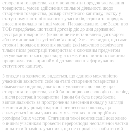
створення товариства, яким встановити порядок заснування
товариства, умови здійснення спільної діяльності щодо
створення товариства, розмір статутного капіталу, частку у
статутному капіталі кожного з учасників, строки та порядок
внесення вкладів та інші умови. Парадоксально, але Закон про
ТОВ передбачає, що такий договір діє до дня державної
реєстрації товариства (якщо інше не встановлено договором
або не випливає із суті зобов’язання). Хоча очевидно, що саме
строки і порядок внесення вкладів (які можливо реалізувати
тільки після реєстрації товариства) є ключовим предметом
регулювання такого договору, а отже, його чинність повинна
продовжуватись принаймні до завершення формування
статутного капіталу.
З огляду на зазначене, видається, що єдиною можливістю
учасників захистити себе на етапі створення товариства з
обмеженою відповідальністю є укладення договору про
створення товариства, який би поширював свою дію на період
і після реєстрації товариства, і яким би була передбачена
відповідальність за прострочення внесення вкладу у вигляді
компенсації у розмірі вартості невнесеного вкладу, що
сплачується іншим учасникам у частинах, пропорційних
розмірам їхніх часток. Стягнення такої компенсації дозволило
б іншим учасникам провести перерозподіл неоплаченої частки
і оплатити її замість учасника, що не спромігся зробити свій