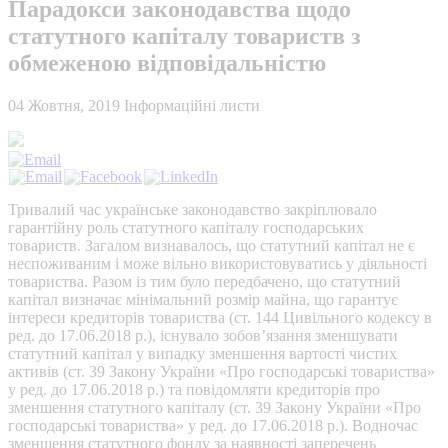
Парадокси законодавства щодо
статутного капіталу товариств з
обмеженою відповідальністю
04 Жовтня, 2019
Інформаційні листи
Тривалий час українське законодавство закріплювало
гарантійну роль статутного капіталу господарських
товариств. Загалом визнавалось, що статутний капітал не є
неспоживаним і може вільно використовуватись у діяльності
товариства. Разом із тим було передбачено, що статутний
капітал визначає мінімальний розмір майна, що гарантує
інтереси кредиторів товариства (ст. 144 Цивільного кодексу в
ред. до 17.06.2018 р.), існувало зобов’язання зменшувати
статутний капітал у випадку зменшення вартості чистих
активів (ст. 39 Закону України «Про господарські товариства»
у ред. до 17.06.2018 р.) та повідомляти кредиторів про
зменшення статутного капіталу (ст. 39 Закону України «Про
господарські товариства» у ред. до 17.06.2018 р.). Водночас
зменшення статутного фонду за наявності заперечень