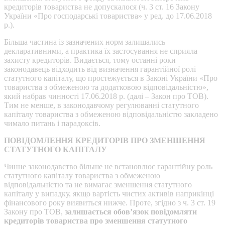
кредиторів товариства не допускалося (ч. 3 ст. 16 Закону
України «Про господарські товариства» у ред. до 17.06.2018
р.).
Більша частина із зазначених норм залишались
декларативними, а практика їх застосування не сприяла
захисту кредиторів. Видається, тому останні роки
законодавець відходить від визначення гарантійної ролі
статутного капіталу, що простежується в Законі України «Про
товариства з обмеженою та додатковою відповідальністю»,
який набрав чинності 17.06.2018 р. (далі – Закон про ТОВ).
Тим не менше, в законодавчому регулюванні статутного
капіталу товариства з обмеженою відповідальністю закладено
чимало питань і парадоксів.
ПОВІДОМЛЕННЯ КРЕДИТОРІВ ПРО ЗМЕНШЕННЯ
СТАТУТНОГО КАПІТАЛУ
Чинне законодавство більше не встановлює гарантійну роль
статутного капіталу товариства з обмеженою
відповідальністю та не вимагає зменшення статутного
капіталу у випадку, якщо вартість чистих активів наприкінці
фінансового року виявиться нижче. Проте, згідно з ч. 3 ст. 19
Закону про ТОВ,
залишається обов’язок повідомляти
кредиторів товариства про зменшення статутного