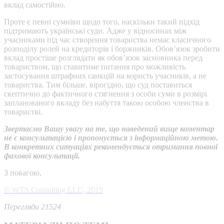
вклад самостійно.
Проте є певні сумніви щодо того, наскільки такий підхід
підтримають українські суди. Адже у відносинах між
учасниками під час створення товариства немає класичного
розподілу ролей на кредиторів і боржників. Обов’язок зробити
вклад простіше розглядати як обов’язок засновника перед
товариством, що ставитиме питання про можливість
застосування штрафних санкцій на користь учасників, а не
товариства. Тим більше, вірогідно, що суд поставиться
скептично до фактичного стягнення з особи суми в розмірі
запланованого вкладу без набуття такою особою членства в
товаристві.
Звертаємо Вашу увагу на те, що наведений вище коментар
не є консультацією і пропонується з інформаційною метою.
В конкретних ситуаціях рекомендується отримання повної
фахової консультації.
З повагою,
© WTS Consulting LLC, 2019
Перегляди 21524