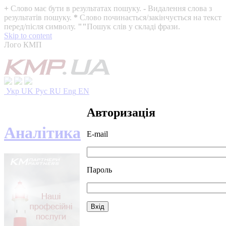
+
Слово має бути в результатах пошуку.
-
Видалення слова з
результатів пошуку.
*
Слово починається/закінчується на текст
перед/після символу.
""
Пошук слів у складі фрази.
Skip to content
Лого КМП
Укр
UK
Рус
RU
Eng
EN
Авторизація
Аналітика
E-mail
Пароль