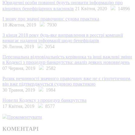
Юридичні особи повинні будуть оновити інформацію про
кінцевих бенефіціарних власників
21 Квітня, 2020
14896
І знову про значні правочини: судова практика
18 Жовтня, 2019
7930
З кінця 2018 року будь-яке виправлення в реєстрі компанії
вимагає надання інформації щодо бенефіціарів
26 Липня, 2019
2054
Персональна відповідальність керівника та інші важливі зміни
в Кодексі з процедур банкрутства: аналіз деяких нововведень
07 Червня, 2019
2582
Ризик нечинності значного правочину вже не є гіпотетичним,
він вже підтверджується судовою практикою
30 Травня, 2019
1984
Новели Кодексу з процедур банкрутства
17 Квітня, 2019
8577
Прокоментувати
КОМЕНТАРІ