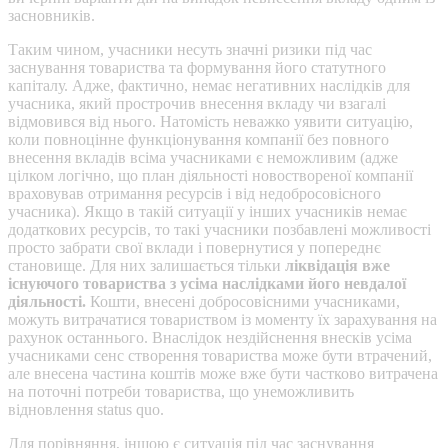
засновників.
Таким чином, учасники несуть значні ризики під час
заснування товариства та формування його статутного
капіталу. Адже, фактично, немає негативних наслідків для
учасника, який прострочив внесення вкладу чи взагалі
відмовився від нього. Натомість неважко уявити ситуацію,
коли повноцінне функціонування компанії без повного
внесення вкладів всіма учасниками є неможливим (адже
цілком логічно, що план діяльності новоствореної компанії
враховував отримання ресурсів і від недобросовісного
учасника). Якщо в такій ситуації у інших учасників немає
додаткових ресурсів, то такі учасники позбавлені можливості
просто забрати свої вклади і повернутися у попереднє
становище. Для них залишається тільки
ліквідація вже
існуючого товариства з усіма наслідками його невдалої
діяльності.
Кошти, внесені добросовісними учасниками,
можуть витрачатися товариством із моменту їх зарахування на
рахунок останнього. Внаслідок нездійснення внесків усіма
учасниками сенс створення товариства може бути втрачений,
але внесена частина коштів може вже бути частково витрачена
на поточні потреби товариства, що унеможливить
відновлення status quo.
Для порівняння, іншою є ситуація під час заснування