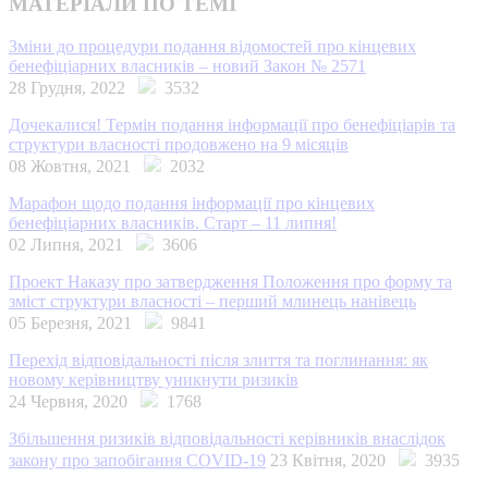
МАТЕРІАЛИ ПО ТЕМІ
Зміни до процедури подання відомостей про кінцевих
бенефіціарних власників – новий Закон № 2571
28 Грудня, 2022
3532
Дочекалися! Термін подання інформації про бенефіціарів та
структури власності продовжено на 9 місяців
08 Жовтня, 2021
2032
Марафон щодо подання інформації про кінцевих
бенефіціарних власників. Старт – 11 липня!
02 Липня, 2021
3606
Проект Наказу про затвердження Положення про форму та
зміст структури власності – перший млинець нанівець
05 Березня, 2021
9841
Перехід відповідальності після злиття та поглинання: як
новому керівництву уникнути ризиків
24 Червня, 2020
1768
Збільшення ризиків відповідальності керівників внаслідок
закону про запобігання COVID-19
23 Квітня, 2020
3935