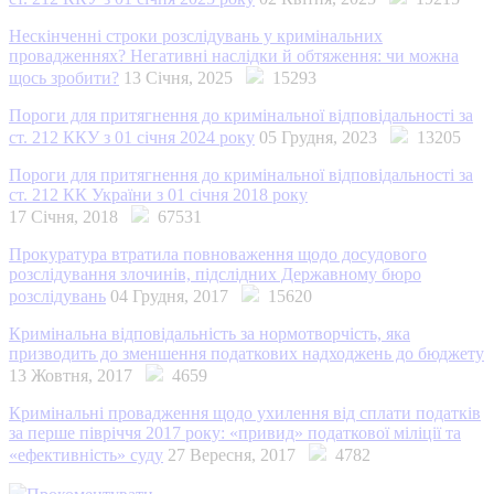
Нескінченні строки розслідувань у кримінальних
провадженнях? Негативні наслідки й обтяження: чи можна
щось зробити?
13 Січня, 2025
15293
Пороги для притягнення до кримінальної відповідальності за
ст. 212 ККУ з 01 січня 2024 року
05 Грудня, 2023
13205
Пороги для притягнення до кримінальної відповідальності за
ст. 212 КК України з 01 січня 2018 року
17 Січня, 2018
67531
Прокуратура втратила повноваження щодо досудового
розслідування злочинів, підслідних Державному бюро
розслідувань
04 Грудня, 2017
15620
Кримінальна відповідальність за нормотворчість, яка
призводить до зменшення податкових надходжень до бюджету
13 Жовтня, 2017
4659
Кримінальні провадження щодо ухилення від сплати податків
за перше півріччя 2017 року: «привид» податкової міліції та
«ефективність» суду
27 Вересня, 2017
4782