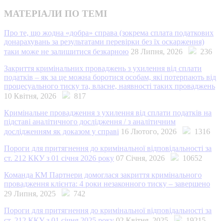
МАТЕРІАЛИ ПО ТЕМІ
Про те, що жодна «добра» справа (зокрема сплата податкових
донарахувань за результатами перевірки без їх оскарження)
таки може не залишитися безкарною
28 Липня, 2026
236
Закриття кримінальних проваджень з ухилення від сплати
податків – як за це можна боротися особам, які потерпають від
процесуального тиску та, власне, наявності таких проваджень
10 Квітня, 2026
817
Кримінальне провадження з ухилення від сплати податків на
підставі аналітичного дослідження / з аналітичним
дослідженням як доказом у справі
16 Лютого, 2026
1316
Пороги для притягнення до кримінальної відповідальності за
ст. 212 ККУ з 01 січня 2026 року
07 Січня, 2026
10652
Команда КМ Партнери домоглася закриття кримінального
провадження клієнта: 4 роки незаконного тиску – завершено
29 Липня, 2025
742
Пороги для притягнення до кримінальної відповідальності за
ст. 212 ККУ з 01 січня 2025 року
02 Квітня, 2025
19215