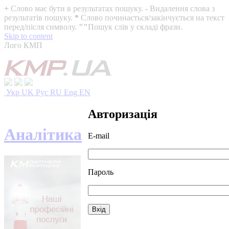
+
Слово має бути в результатах пошуку.
-
Видалення слова з
результатів пошуку.
*
Слово починається/закінчується на текст
перед/після символу.
""
Пошук слів у складі фрази.
Skip to content
Лого КМП
Укр
UK
Рус
RU
Eng
EN
Авторизація
Аналітика
E-mail
Пароль