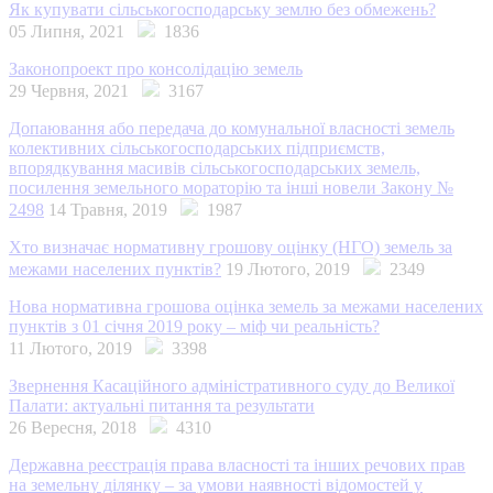
Як купувати сільськогосподарську землю без обмежень?
05 Липня, 2021
1836
Законопроект про консолідацію земель
29 Червня, 2021
3167
Допаювання або передача до комунальної власності земель
колективних сільськогосподарських підприємств,
впорядкування масивів сільськогосподарських земель,
посилення земельного мораторію та інші новели Закону №
2498
14 Травня, 2019
1987
Хто визначає нормативну грошову оцінку (НГО) земель за
межами населених пунктів?
19 Лютого, 2019
2349
Нова нормативна грошова оцінка земель за межами населених
пунктів з 01 січня 2019 року – міф чи реальність?
11 Лютого, 2019
3398
Звернення Касаційного адміністративного суду до Великої
Палати: актуальні питання та результати
26 Вересня, 2018
4310
Державна реєстрація права власності та інших речових прав
на земельну ділянку – за умови наявності відомостей у