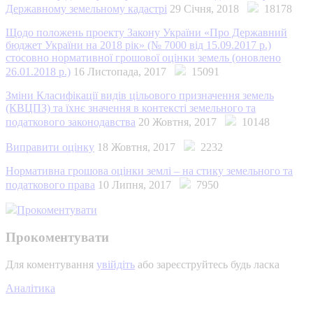
Державному земельному кадастрі
29 Січня, 2018
18178
Щодо положень проекту Закону України «Про Державний
бюджет України на 2018 рік» (№ 7000 від 15.09.2017 р.)
стосовно нормативної грошової оцінки земель (оновлено
26.01.2018 р.)
16 Листопада, 2017
15091
Зміни Класифікації видів цільового призначення земель
(КВЦПЗ) та їхнє значення в контексті земельного та
податкового законодавства
20 Жовтня, 2017
10148
Виправити оцінку
18 Жовтня, 2017
2232
Нормативна грошова оцінки землі – на стику земельного та
податкового права
10 Липня, 2017
7950
Прокоментувати
Прокоментувати
Для коментування
увійдіть
або зареєструйтесь будь ласка
Аналітика