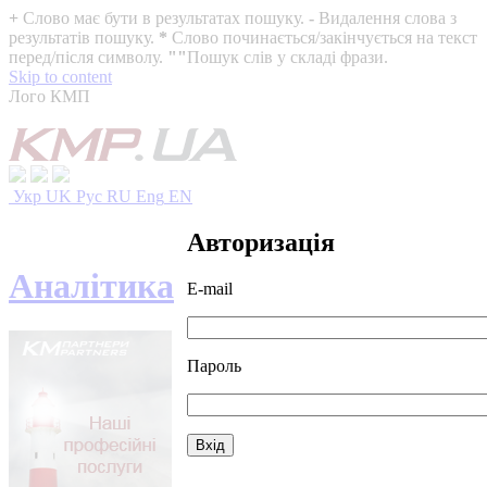
+
Слово має бути в результатах пошуку.
-
Видалення слова з
результатів пошуку.
*
Слово починається/закінчується на текст
перед/після символу.
""
Пошук слів у складі фрази.
Skip to content
Лого КМП
Укр
UK
Рус
RU
Eng
EN
Авторизація
Аналітика
E-mail
Пароль