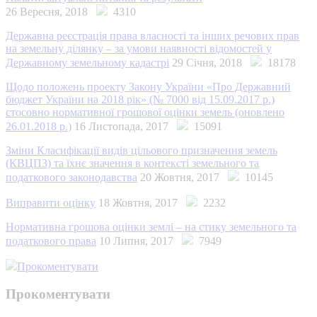
26 Вересня, 2018
4310
Державна реєстрація права власності та інших речових прав
на земельну ділянку – за умови наявності відомостей у
Державному земельному кадастрі
29 Січня, 2018
18178
Щодо положень проекту Закону України «Про Державний
бюджет України на 2018 рік» (№ 7000 від 15.09.2017 р.)
стосовно нормативної грошової оцінки земель (оновлено
26.01.2018 р.)
16 Листопада, 2017
15091
Зміни Класифікації видів цільового призначення земель
(КВЦПЗ) та їхнє значення в контексті земельного та
податкового законодавства
20 Жовтня, 2017
10145
Виправити оцінку
18 Жовтня, 2017
2232
Нормативна грошова оцінки землі – на стику земельного та
податкового права
10 Липня, 2017
7949
Прокоментувати
Прокоментувати