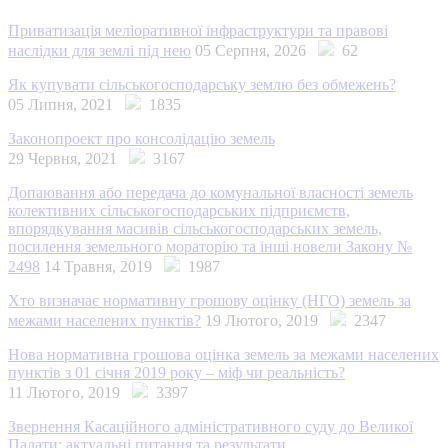
Приватизація меліоративної інфраструктури та правові
наслідки для землі під нею
05 Серпня, 2026
62
Як купувати сільськогосподарську землю без обмежень?
05 Липня, 2021
1835
Законопроект про консолідацію земель
29 Червня, 2021
3167
Допаювання або передача до комунальної власності земель
колективних сільськогосподарських підприємств,
впорядкування масивів сільськогосподарських земель,
посилення земельного мораторію та інші новели Закону №
2498
14 Травня, 2019
1987
Хто визначає нормативну грошову оцінку (НГО) земель за
межами населених пунктів?
19 Лютого, 2019
2347
Нова нормативна грошова оцінка земель за межами населених
пунктів з 01 січня 2019 року – міф чи реальність?
11 Лютого, 2019
3397
Звернення Касаційного адміністративного суду до Великої
Палати: актуальні питання та результати