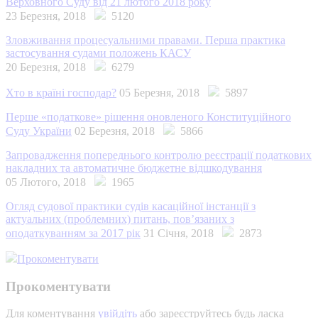
Верховного Суду від 21 лютого 2018 року
23 Березня, 2018
5120
Зловживання процесуальними правами. Перша практика
застосування судами положень КАСУ
20 Березня, 2018
6279
Хто в країні господар?
05 Березня, 2018
5897
Перше «податкове» рішення оновленого Конституційного
Суду України
02 Березня, 2018
5866
Запровадження попереднього контролю реєстрації податкових
накладних та автоматичне бюджетне відшкодування
05 Лютого, 2018
1965
Огляд судової практики судів касаційної інстанції з
актуальних (проблемних) питань, пов’язаних з
оподаткуванням за 2017 рік
31 Січня, 2018
2873
Прокоментувати
Прокоментувати
Для коментування
увійдіть
або зареєструйтесь будь ласка