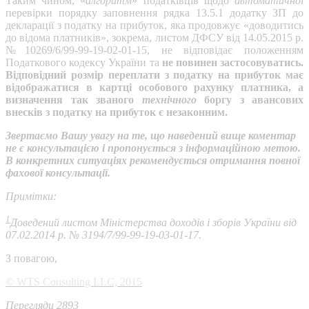
Таким чином, «
алгоритм
» податківців щодо
автоматичної
перевірки порядку заповнення рядка 13.5.1 додатку ЗП до
декларації з податку на прибуток, яка продовжує «доводитись
до відома платників», зокрема, листом ДФСУ від 14.05.2015 р.
№10269/6/99-99-19-02-01-15, не відповідає положенням
Податкового кодексу України та
не повинен застосовуватись.
Відповідний розмір переплати з податку на прибуток має
відображатися в картці особового рахунку платника, а
визначення так званого
технічного
боргу з авансових
внесків з податку на прибуток є незаконним.
Звертаємо Вашу увагу на те, що наведений вище коментар
не є консультацією і пропонується з інформаційною метою.
В конкретних ситуаціях рекомендується отримання повної
фахової консультації.
Примітки:
1
Доведений листом Міністерства доходів і зборів України від
07.02.2014 р. № 3194/7/99-99-19-03-01-17.
З повагою,
© WTS Consulting LLC, 2015
Перегляди 2893