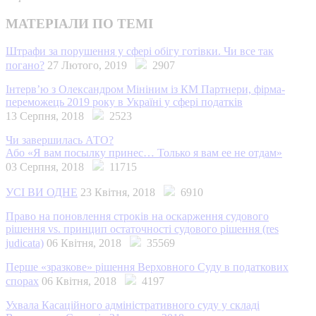
МАТЕРІАЛИ ПО ТЕМІ
Штрафи за порушення у сфері обігу готівки. Чи все так
погано?
27 Лютого, 2019
2907
Інтерв’ю з Олександром Мініним із КМ Партнери, фірма-
переможець 2019 року в Україні у сфері податків
13 Серпня, 2018
2523
Чи завершилась АТО?
Або «Я вам посылку принес… Только я вам ее не отдам»
03 Серпня, 2018
11715
УСІ ВИ ОДНЕ
23 Квітня, 2018
6910
Право на поновлення строків на оскарження судового
рішення vs. принцип остаточності судового рішення (res
judicata)
06 Квітня, 2018
35569
Перше «зразкове» рішення Верховного Суду в податкових
спорах
06 Квітня, 2018
4197
Ухвала Касаційного адміністративного суду у складі