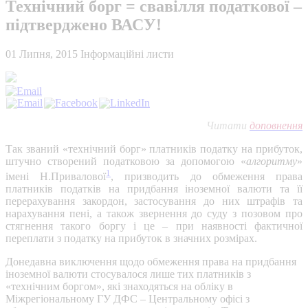
Технічний борг = свавілля податкової –
підтверджено ВАСУ!
01 Липня, 2015
Інформаційні листи
Читати
доповнення
Так званий «технічний борг» платників податку на прибуток,
штучно створений податковою за допомогою «
алгоритму
»
1
імені Н.Привалової
, призводить до обмеження права
платників податків на придбання іноземної валюти та її
перерахування закордон, застосування до них штрафів та
нарахування пені, а також звернення до суду з позовом про
стягнення такого боргу і це – при наявності фактичної
переплати з податку на прибуток в значних розмірах.
Донедавна виключення щодо обмеження права на придбання
іноземної валюти стосувалося лише тих платників з
«технічним боргом», які знаходяться на обліку в
Міжрегіональному ГУ ДФС – Центральному офісі з