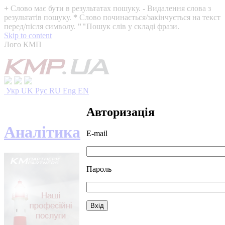
+
Слово має бути в результатах пошуку.
-
Видалення слова з
результатів пошуку.
*
Слово починається/закінчується на текст
перед/після символу.
""
Пошук слів у складі фрази.
Skip to content
Лого КМП
Укр
UK
Рус
RU
Eng
EN
Авторизація
Аналітика
E-mail
Пароль