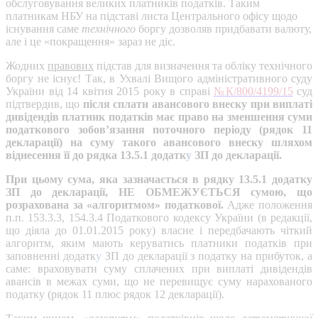
обслуговування великих платників податків. Таким
платникам НБУ на підставі листа Центрального офісу щодо
існування саме
технічного
боргу дозволяв придбавати валюту,
але і це «покращення» зараз не діє.
Жодних
правових
підстав для визначення та обліку технічного
боргу не існує! Так, в Ухвалі Вищого адміністративного суду
України від 14 квітня 2015 року в справі
№К/800/4199/15
суд
підтвердив, що
після сплати авансового внеску при виплаті
дивідендів платник податків має право на зменшення суми
податкового зобов’язання поточного періоду (рядок 11
декларації) на суму такого авансового внеску шляхом
віднесення її до рядка 13.5.1 додатк
у
ЗП до декларації.
При цьому сума, яка зазначається в рядку 13.5.1 додатку
ЗП до декларації, НЕ ОБМЕЖУЄТЬСЯ сумою, що
розрахована за «алгоритмом» податкової.
Адже положення
п.п
.
153.3.3, 154.3.4 Податкового кодексу України (в редакції,
що діяла до 01.01.2015 року) власне і передбачають чіткий
алгоритм, яким мають керуватись платники податків при
заповненні додатк
у
ЗП до декларації з податку на прибуток, а
саме: враховувати суму сплачених при виплаті дивідендів
авансів в межах суми, що не перевищує суму нарахованого
податку (рядок 11 плюс рядок 12 декларації).