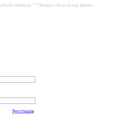
/після символу.
""
Пошук слів у складі фрази.
Реєстрація