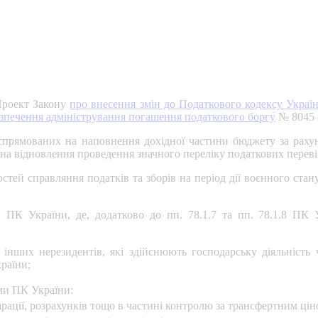
 Проект Закону
про внесення змін до Податкового кодексу Україн
безпечення адміністрування погашення податкового боргу
№ 8045 в
спрямованих на наповнення дохідної частини бюджету за раху
 на відновлення проведення значного переліку податкових переві
тей справляння податків та зборів на період дії воєнного стану
2 ПК України, де, додатково до пп. 78.1.7 та пп. 78.1.8 ПК
нших нерезидентів, які здійснюють господарську діяльність ч
раїни;
ми ПК України:
рації, розрахунків тощо в частині контролю за трансфертним цін