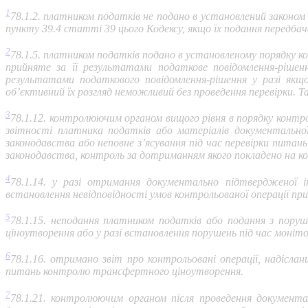
1
78.1.2. платником податків не подано в установлений законо
пункту 39.4 статті 39 цього Кодексу, якщо їх подання передбач
2
78.1.5. платником податків подано в установленому порядку к
прийняте за її результатами податкове повідомлення-рішенн
результатами податкового повідомлення-рішення у разі якщо
об’єктивний їх розгляд неможливий без проведення перевірки. 
3
78.1.12. контролюючим органом вищого рівня в порядку контро
звітності платника податків або матеріалів документальної
законодавства або неповне з’ясування під час перевірки питан
законодавства, контроль за дотриманням якого покладено на к
4
78.1.14. у разі отримання документально підтвердженої і
встановлення невідповідності умов контрольованої операції при
5
78.1.15. неподання платником податків або подання з пору
ціноутворення або у разі встановлення порушень під час монітор
6
78.1.16. отримано звіт про контрольовані операції, надісла
питань контролю трансфертного ціноутворення.
7
78.1.21. контролюючим органом після проведення документа