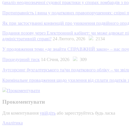
(аналіз неоднозначної судової практики у спорах ломбардів з 
Протиправність і вина у податкових правопорушеннях: спірні п
Як при застосуванні конвенцій про уникнення подвійного опод
Подання позову через Електронний кабінет: чи може адвокат п
адміністративній справі?
24 Лютого, 2026
2134
У продовження теми «де знайти СПРАВЖНІЙ закон» – нас почул
Процедурний тиск
14 Січня, 2026
309
Аутсорсинг бухгалтерського та/чи податкового обліку – чи звіл
Кримінальне провадження щодо ухилення від сплати податків 
Прокоментувати
Прокоментувати
Для коментування
увійдіть
або зареєструйтесь будь ласка
Аналітика