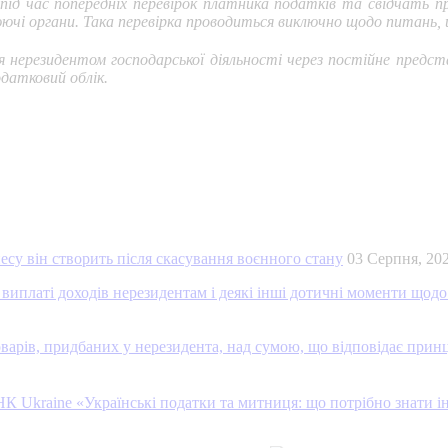
 під час попередніх перевірок платника податків та свідчать
ючі органи. Така перевірка проводиться виключно щодо питань, 
ня нерезидентом господарської діяльності через постійне предс
одатковий облік.
есу він створить після скасування воєнного стану
03 Серпня, 2
виплаті доходів нерезидентам і деякі інші дотичні моменти щодо
варів, придбаних у нерезидента, над сумою, що відповідає прин
К Ukraine «Українські податки та митниця: що потрібно знати і