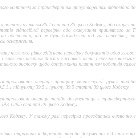
кового контролю за трансфертним ціноутворенням відповідно до
значеному пунктом 86.7 статті 86 цього Кодексу, або скаргу на
атів відповідної перевірки або скасування прийнятого за її
 на обставини, що не були досліджені під час перевірки, та
том оскарження.
ану нижчого рівня здійснено перевірку документів обов’язкової
 виявлено невідповідність висновків акта перевірки вимогам
б’єктивного висновку щодо дотримання платником податків вимог
контрольованої операції принципу «витягнутої руки» та/або
5.1.1 підпункту 39.5.1 пункту 39.5 статті 39 цього Кодексу.
контрольовані операції та/або документації з трансфертного
39.4 і 39.5 статті 39 цього Кодексу.
ього Кодексу. У такому разі перевірка проводиться виключно з
ревірки отримано інформацію та/або документи від іноземних