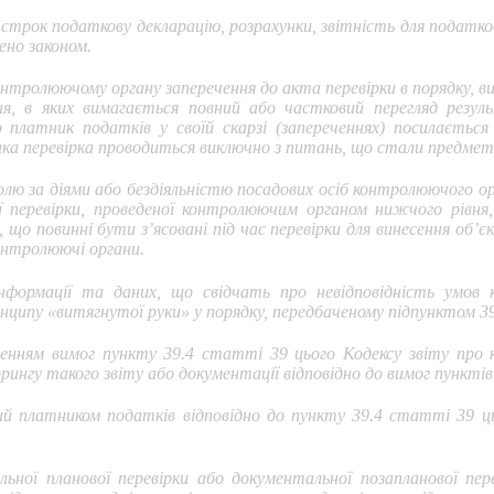
м строк податкову декларацію, розрахунки, звітність для подат
ено законом.
онтролюючому органу заперечення до акта перевірки в порядку, ви
я, в яких вимагається повний або частковий перегляд результ
 платник податків у своїй скарзі (запереченнях) посилається
Така перевірка проводиться виключно з питань, що стали предме
лю за діями або бездіяльністю посадових осіб контролюючого орг
 перевірки, проведеної контролюючим органом нижчого рівня, і
ь, що повинні бути з’ясовані під час перевірки для винесення о
онтролюючі органи.
нформації та даних, що свідчать про невідповідність умов 
нципу «витягнутої руки» у порядку, передбаченому підпунктом 39.
шенням вимог пункту 39.4 статті 39 цього Кодексу звіту про 
ингу такого звіту або документації відповідно до вимог пунктів 
ний платником податків відповідно до пункту 39.4 статті 39 ц
льної планової перевірки або документальної позапланової пе