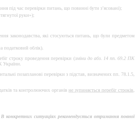
ня під час перевірки питань, що повинні бути з’ясовані);
тягнутої руки»);
ння законодавства, які стосуються питань, що були предметом
а податковий облік).
ребіг строку проведення перевірки (
зміни до
абз. 14 пп. 69.2 ПК
К України.
альні позапланові перевірки з підстав, визначених пп. 78.1.5,
одатків та контролюючих органів
не зупиняється перебіг строків
,
 В конкретних ситуаціях рекомендується отримання повної