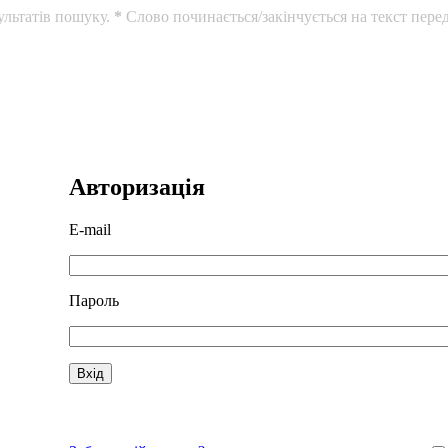
ультатів пошуку.
*
Слово починається/закінчується на текст перед
Авторизація
E-mail
Пароль