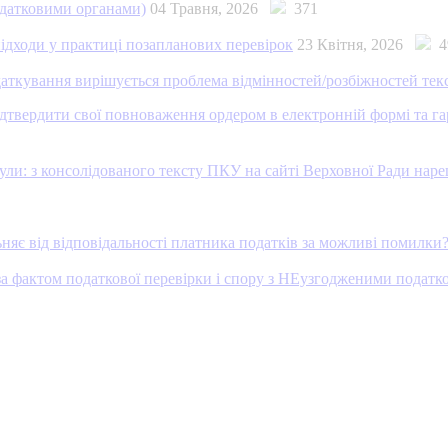
податковими органами)
04 Травня, 2026
371
ідходи у практиці позапланових перевірок
23 Квітня, 2026
4
аткування вирішується проблема відмінностей/розбіжностей тек
ідтвердити свої повноваження ордером в електронній формі та г
и: з консолідованого тексту ПКУ на сайті Верховної Ради нар
ьняє від відповідальності платника податків за можливі помилки
за фактом податкової перевірки і спору з НЕузгодженими податк