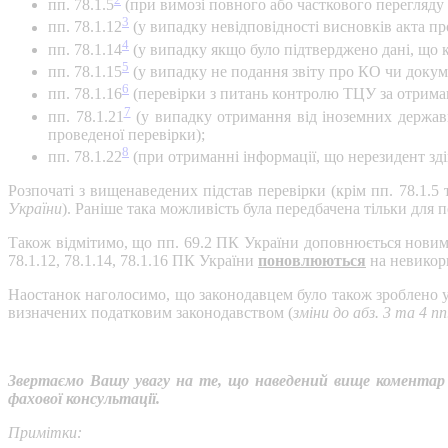
пп. 78.1.5
(при вимозі повного або часткового перегляду 
3
пп. 78.1.12
(у випадку невідповідності висновків акта пр
4
пп. 78.1.14
(у випадку якщо було підтверджено дані, що к
5
пп. 78.1.15
(у випадку не подання звіту про КО чи докум
6
пп. 78.1.16
(перевірки з питань контролю ТЦУ за отрима
7
пп. 78.1.21
(у випадку отримання від іноземних державн
проведеної перевірки);
8
пп. 78.1.22
(при отриманні інформації, що нерезидент зді
Розпочаті з вищенаведених підстав перевірки (крім пп. 78.1.5 
України
). Раніше така можливість була передбачена тільки для п
Також відмітимо, що пп. 69.2 ПК України доповнюється новим а
78.1.12, 78.1.14, 78.1.16 ПК України
поновлюються
на невикор
Наостанок наголосимо, що законодавцем було також зроблено у
визначених податковим законодавством (
зміни до абз. 3 та 4 п
Звертаємо Вашу увагу на те, що наведений вище коментар 
фахової консультації.
Примітки: