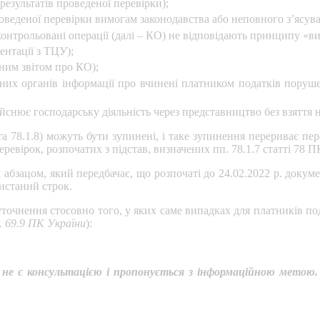
результатів проведеної перевірки);
оведеної перевірки вимогам законодавства або неповного з’ясуван
онтрольовані операції (далі – КО) не відповідають принципу «ви
ентації з ТЦУ);
ним звітом про КО);
их органів інформації про вчинені платником податків поруше
йснює господарську діяльність через представництво без взяття н
та 78.1.8) можуть бути зупинені, і таке зупинення перериває пе
еревірок, розпочатих з підстав, визначених пп. 78.1.7 статті 78 П
бзацом, який передбачає, що розпочаті до 24.02.2022 р. документ
истаний строк.
точнення стосовно того, у яких саме випадках для платників п
п. 69.9 ПК України
):
не є консультацією і пропонується з інформаційною метою.