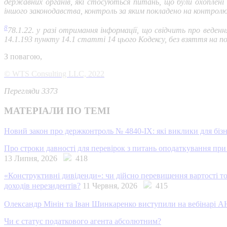
державних органів, які стосуються питань, що були охоплені
іншого законодавства, контроль за яким покладено на контролю
8
78.1.22. у разі отримання інформації, що свідчить про веден
14.1.193 пункту 14.1 статті 14 цього Кодексу, без взяття на п
З повагою,
© WTS Consulting LLC, 2022
Перегляди 3373
МАТЕРІАЛИ ПО ТЕМІ
Новий закон про держконтроль № 4840-IX: які виклики для бізн
Про строки давності для перевірок з питань оподаткування при 
13 Липня, 2026
418
«Конструктивні дивіденди»: чи дійсно перевищення вартості то
доходів нерезидентів?
11 Червня, 2026
415
Олександр Мінін та Іван Шинкаренко виступили на вебінарі АН
Чи є статус податкового агента абсолютним?