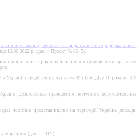
и та інших законодавчих актів щодо приватизації державного і
ід 16.09.2022 р. (далі – Проект № 8045).
нок відновлення строків здійснення контролюючими органами
рок.
 в Україні, передбачених пунктом 69 підрозділу 10 розділу ХХ
 України, дозволяється проведення наступних документальних
ерез постійне представництво на території України, доходів,
оутворенням (далі – ТЦУ);