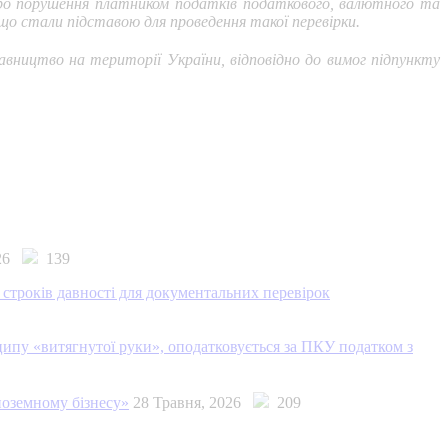
 про порушення платником податків податкового, валютного та
що стали підставою для проведення такої перевірки.
тавництво на території України, відповідно до вимог підпункту
026
139
 строків давності для документальних перевірок
ципу «витягнутої руки», оподатковується за ПКУ податком з
ноземному бізнесу»
28 Травня, 2026
209