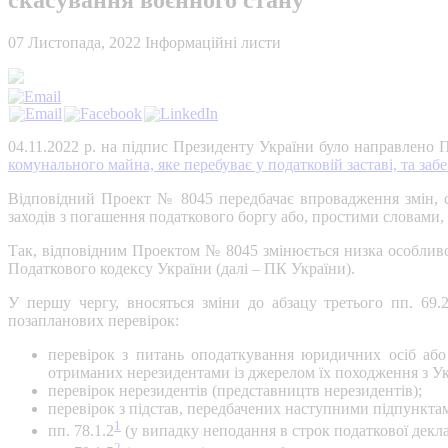
07 Листопада, 2022
Інформаційні листи
04.11.2022 р. на підпис Президенту України було направлено
комунального майна, яке перебуває у податковій заставі, та за
Відповідний Проект № 8045 передбачає впровадження змін, 
заходів з погашення податкового боргу або, простими словами,
Так, відповідним Проектом № 8045 змінюється низка особливос
Податкового кодексу України (далі – ПК України).
У першу чергу, вносяться зміни до абзацу третього пп. 69.
позапланових перевірок:
перевірок з питань оподаткування юридичних осіб або і
отриманих нерезидентами із джерелом їх походження з Ук
перевірок нерезидентів (представництв нерезидентів);
перевірок з підстав, передбачених наступними підпункта
1
пп. 78.1.2
(у випадку неподання в строк податкової декла
2