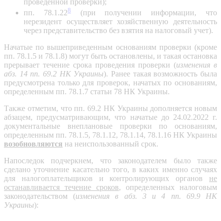
проведенной проверки);
8
пп. 78.1.22
(при получении информации, что
нерезидент осуществляет хозяйственную деятельность
через представительство без взятия на налоговый учет).
Начатые по вышеприведенным основаниям проверки (кроме
пп. 78.1.5 и 78.1.8) могут быть остановлены, и такая остановка
прерывает течение срока проведения проверки (
изменения в
абз. 14 пп. 69.2 НК Украины
). Ранее такая возможность была
предусмотрена только для проверок, начатых по основаниям,
определенным пп. 78.1.7 статьи 78 НК Украины.
Также отметим, что пп. 69.2 НК Украины дополняется новым
абзацем, предусматривающим, что начатые до 24.02.2022 г.
документальные внеплановые проверки по основаниям,
определенным пп. 78.1.5, 78.1.12, 78.1.14, 78.1.16 НК Украины
возобновляются
на неиспользованный срок.
Напоследок подчеркнем, что законодателем было также
сделано уточнение касательно того, в каких именно случаях
для налогоплательщиков и контролирующих органов
не
останавливается течение сроков
, определенных налоговым
законодательством (
изменения в абз. 3 и 4 пп. 69.9 НК
Украины
):