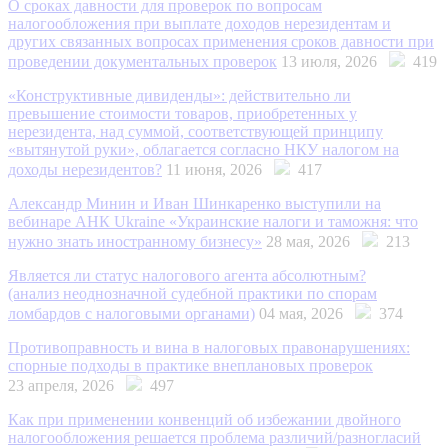
О сроках давности для проверок по вопросам
налогообложения при выплате доходов нерезидентам и
других связанных вопросах применения сроков давности при
проведении документальных проверок
13 июля, 2026
419
«Конструктивные дивиденды»: действительно ли
превышение стоимости товаров, приобретенных у
нерезидента, над суммой, соответствующей принципу
«вытянутой руки», облагается согласно НКУ налогом на
доходы нерезидентов?
11 июня, 2026
417
Александр Минин и Иван Шинкаренко выступили на
вебинаре АНК Ukraine «Украинские налоги и таможня: что
нужно знать иностранному бизнесу»
28 мая, 2026
213
Является ли статус налогового агента абсолютным?
(анализ неоднозначной судебной практики по спорам
ломбардов с налоговыми органами)
04 мая, 2026
374
Противоправность и вина в налоговых правонарушениях:
спорные подходы в практике внеплановых проверок
23 апреля, 2026
497
Как при применении конвенций об избежании двойного
налогообложения решается проблема различий/разногласий