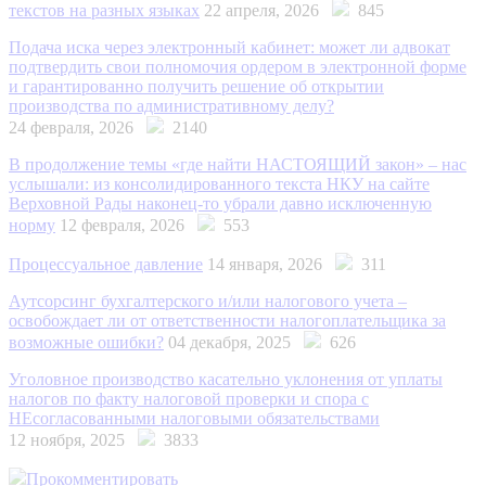
текстов на разных языках
22 апреля, 2026
845
Подача иска через электронный кабинет: может ли адвокат
подтвердить свои полномочия ордером в электронной форме
и гарантированно получить решение об открытии
производства по административному делу?
24 февраля, 2026
2140
В продолжение темы «где найти НАСТОЯЩИЙ закон» – нас
услышали: из консолидированного текста НКУ на сайте
Верховной Рады наконец-то убрали давно исключенную
норму
12 февраля, 2026
553
Процессуальное давление
14 января, 2026
311
Аутсорсинг бухгалтерского и/или налогового учета –
освобождает ли от ответственности налогоплательщика за
возможные ошибки?
04 декабря, 2025
626
Уголовное производство касательно уклонения от уплаты
налогов по факту налоговой проверки и спора с
НЕсогласованными налоговыми обязательствами
12 ноября, 2025
3833
Прокомментировать