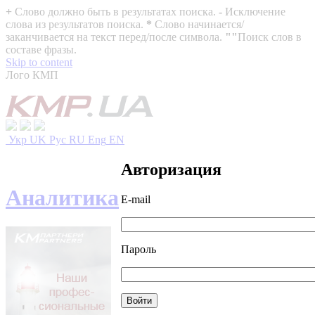
+
Слово должно быть в результатах поиска.
-
Исключение
слова из результатов поиска.
*
Слово начинается/
заканчивается на текст перед/после символа.
""
Поиск слов в
составе фразы.
Skip to content
Лого КМП
Укр
UK
Рус
RU
Eng
EN
Авторизация
Аналитика
E-mail
Пароль