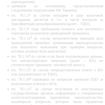
нерезидентов);
проверок по основаниям, предусмотренным
следующими подпунктами НК Украины:
1
пп. 78.1.2
(в случае неподачи в срок налоговой
декларации, расчетов и т.п. в части контроля за
трансфертным ценообразованием (далее – ТЦО);
2
пп. 78.1.5
(при требовании полного или частичного
пересмотра результатов проведённой проверки);
3
пп. 78.1.12
(в случае несоответствия выводов акта
проведенной проверки требованиям законодательства
или неполного выяснения при проверке вопросов,
которые должны быть выяснены);
4
пп. 78.1.14
(в случае если были подтверждены данные,
что контролируемые операции (далее – КО) не
соответствуют принципу «вытянутой руки»);
5
пп. 78.1.15
(в случае непредоставления отчета о КО
или документации по ТЦО);
6
пп. 78.1.16
(проверки по вопросам контроля ТЦО за
полученным отчетом о КО);
7
пп. 78.1.21
(в случае получения от иностранных
государственных органов информации о совершенных
налогоплательщиком нарушениях законодательства,
касающихся вопросов, которые были предметом