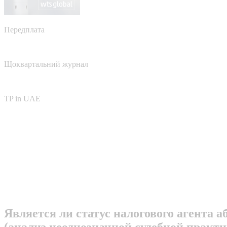
Передплата
Щоквартальний журнал
TP in UAE
Является ли статус налогового агента 
(анализ неоднозначной судебной практ