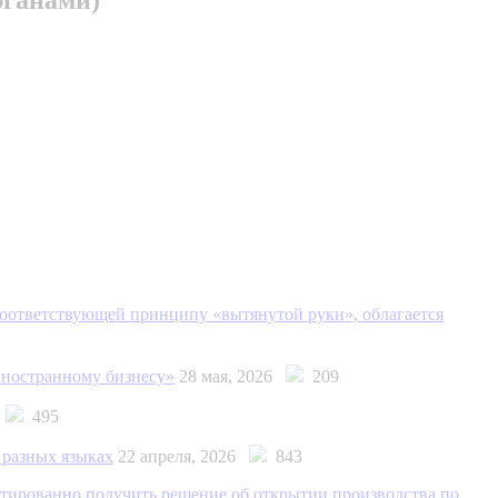
соответствующей принципу «вытянутой руки», облагается
иностранному бизнесу»
28 мая, 2026
209
6
495
 разных языках
22 апреля, 2026
843
нтированно получить решение об открытии производства по