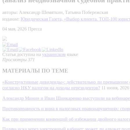
авторы: Александр Шемяткин, Татьяна Побережская
издание:
Юридическая Газета, «Выбор клиента. ТОП-100 юрис
04 мая, 2026
Пресса
Статья доступна на
украинском
языке
Просмотры 371
МАТЕРИАЛЫ ПО ТЕМЕ
«Конструктивные дивиденды»: действительно ли превышение с
согласно НКУ налогом на доходы нерезидентов?
11 июня, 20
Александр Минин и Иван Шинкаренко выступили на вебинаре 
Противоправность и вина в налоговых правонарушениях: спор
Как при применении конвенций об избежании двойного налого
Подача иска через электронный кабинет: может ли адвокат по