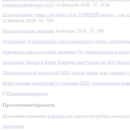
административному делу?
24 февраля, 2026
2134
В продолжение темы «где найти НАСТОЯЩИЙ закон» – нас усл
12 февраля, 2026
550
Процессуальное давление
14 января, 2026
309
Аутсорсинг бухгалтерского и/или налогового учета – освобож
Документы при налоговой проверке VS доказательства в нало
Александр Минин и Юлия Кривомаз выступили на XIV Нало
Дополнительный капитал в ООО: теперь проще или сложнее д
Втрое меньше начислений и отменено ППР: победа нашей ком
Прокомментировать
Прокомментировать
Для комментирования
войдите
или зарегистрируйтесь пожалуй
Аналитика