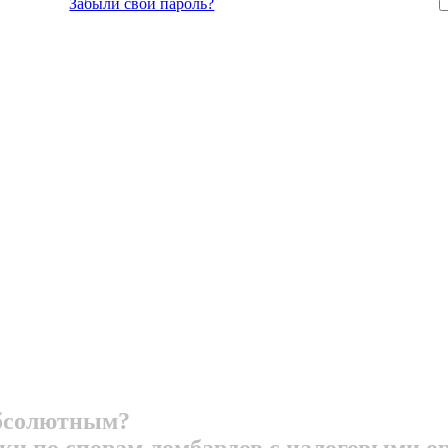
Забыли свой пароль?
абсолютным?
ики по спорам ломбардов с налоговыми о