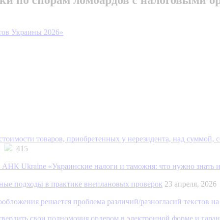
тов Украины 2026»
тоимости товаров, приобретенных у нерезидента, над суммой, 
26
415
АНК Ukraine «Украинские налоги и таможня: что нужно знать 
ные подходы в практике внеплановых проверок
23 апреля, 202
обложения решается проблема различий/разногласий текстов на
дтвердить свои полномочия ордером в электронной форме и гара