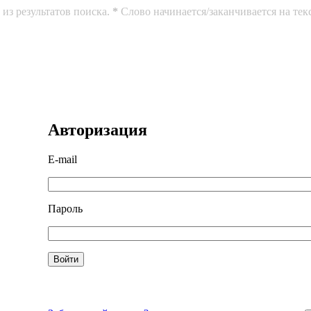
из результатов поиска.
*
Слово начинается/заканчивается на тек
Авторизация
E-mail
Пароль