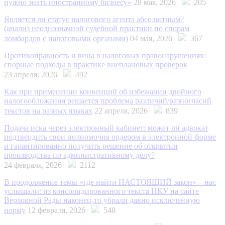
нужно знать иностранному бизнесу»
28 мая, 2026
205
Является ли статус налогового агента абсолютным?
(анализ неоднозначной судебной практики по спорам
ломбардов с налоговыми органами)
04 мая, 2026
367
Противоправность и вина в налоговых правонарушениях:
спорные подходы в практике внеплановых проверок
23 апреля, 2026
492
Как при применении конвенций об избежании двойного
налогообложения решается проблема различий/разногласий
текстов на разных языках
22 апреля, 2026
839
Подача иска через электронный кабинет: может ли адвокат
подтвердить свои полномочия ордером в электронной форме
и гарантированно получить решение об открытии
производства по административному делу?
24 февраля, 2026
2112
В продолжение темы «где найти НАСТОЯЩИЙ закон» – нас
услышали: из консолидированного текста НКУ на сайте
Верховной Рады наконец-то убрали давно исключенную
норму
12 февраля, 2026
548