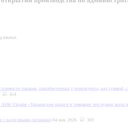
м
языках
тоимости товаров, приобретенных у нерезидента, над суммой, 
26
414
АНК Ukraine «Украинские налоги и таможня: что нужно знать 
в с налоговыми органами)
04 мая, 2026
369