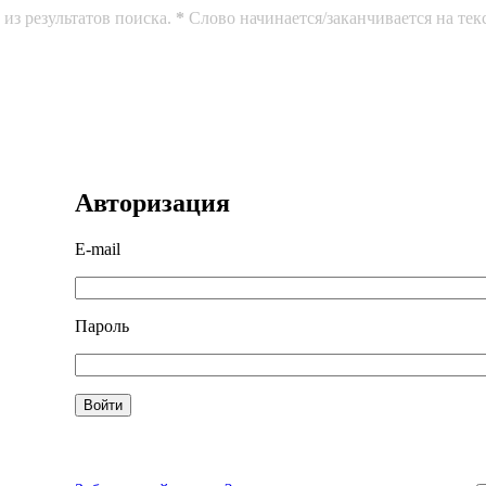
из результатов поиска.
*
Слово начинается/заканчивается на тек
Авторизация
E-mail
Пароль