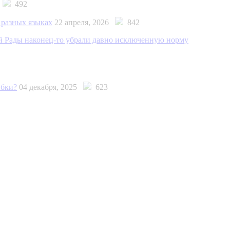
6
492
 разных языках
22 апреля, 2026
842
й Рады наконец-то убрали давно исключенную норму
ибки?
04 декабря, 2025
623