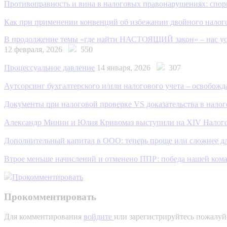
Противоправность и вина в налоговых правонарушениях: спор
Как при применении конвенций об избежании двойного налого
В продолжение темы «где найти НАСТОЯЩИЙ закон» – нас усл
12 февраля, 2026
550
Процессуальное давление
14 января, 2026
307
Аутсорсинг бухгалтерского и/или налогового учета – освобож
Документы при налоговой проверке VS доказательства в нало
Александр Минин и Юлия Кривомаз выступили на XIV Нало
Дополнительный капитал в ООО: теперь проще или сложнее д
Втрое меньше начислений и отменено ППР: победа нашей ком
Прокомментировать
Прокомментировать
Для комментирования
войдите
или зарегистрируйтесь пожалуй