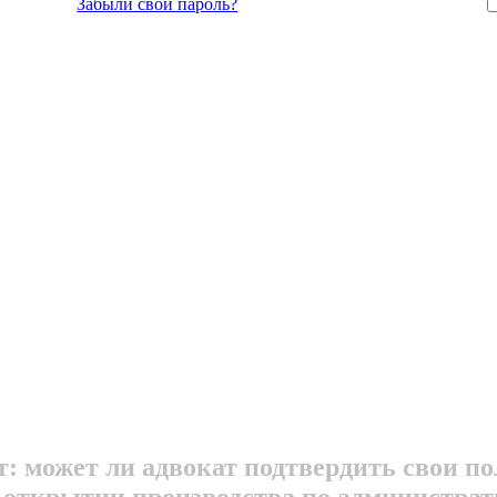
Забыли свой пароль?
т: может ли адвокат подтвердить свои п
 открытии производства по администрат