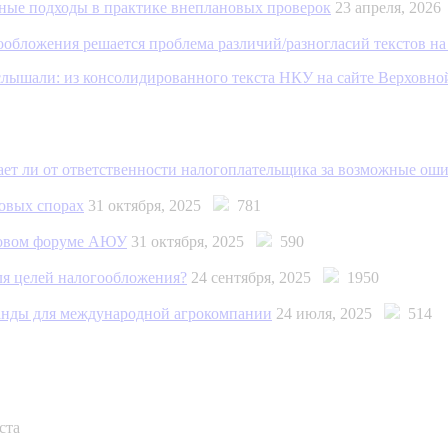
ные подходы в практике внеплановых проверок
23 апреля, 202
обложения решается проблема различий/разногласий текстов на
ышали: из консолидированного текста НКУ на сайте Верховно
дает ли от ответственности налогоплательщика за возможные ош
говых спорах
31 октября, 2025
781
говом форуме АЮУ
31 октября, 2025
590
ля целей налогообложения?
24 сентября, 2025
1950
анды для международной агрокомпании
24 июля, 2025
514
ста