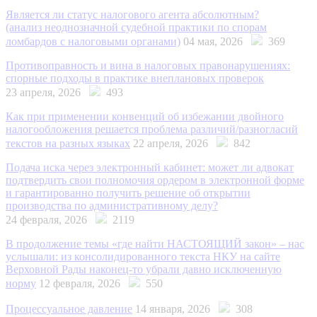
Является ли статус налогового агента абсолютным?
(анализ неоднозначной судебной практики по спорам
ломбардов с налоговыми органами)
04 мая, 2026
369
Противоправность и вина в налоговых правонарушениях:
спорные подходы в практике внеплановых проверок
23 апреля, 2026
493
Как при применении конвенций об избежании двойного
налогообложения решается проблема различий/разногласий
текстов на разных языках
22 апреля, 2026
842
Подача иска через электронный кабинет: может ли адвокат
подтвердить свои полномочия ордером в электронной форме
и гарантированно получить решение об открытии
производства по административному делу?
24 февраля, 2026
2119
В продолжение темы «где найти НАСТОЯЩИЙ закон» – нас
услышали: из консолидированного текста НКУ на сайте
Верховной Рады наконец-то убрали давно исключенную
норму
12 февраля, 2026
550
Процессуальное давление
14 января, 2026
308