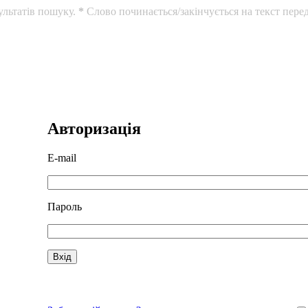
ультатів пошуку.
*
Слово починається/закінчується на текст перед
Авторизація
E-mail
Пароль