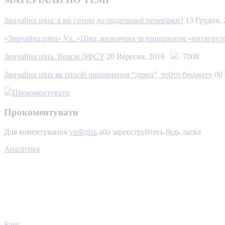
Звичайна ціна: а ви готові до податкової перевірки?
13 Грудня
«Звичайна ціна» Vs. «Ціна, визначена за принципом «витягнуто
Звичайна ціна. Версія ДФСУ
20 Вересня, 2016
7008
Звичайна ціна як спосіб наповнення “дірки”, тобто бюджету
06
Прокоментувати
Прокоментувати
Для коментування
увійдіть
або зареєструйтесь будь ласка
Аналітика
Блог