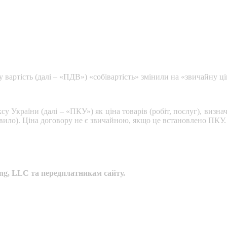
ну вартість (далі – «ПДВ») «собівартість» змінили на «звичайну 
су України (далі – «ПКУ») як ціна товарів (робіт, послуг), визн
авило). Ціна договору не є звичайною, якщо це встановлено ПКУ.
ng, LLC та передплатникам сайту.