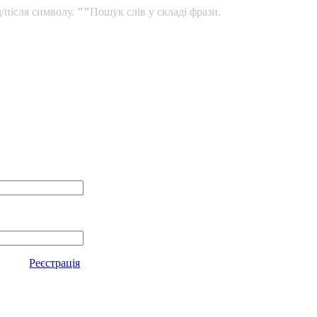
/після символу.
""
Пошук слів у складі фрази.
Реєстрація