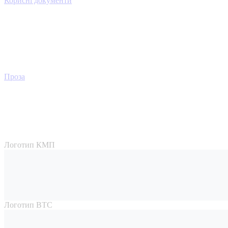
Корисні документи
Проза
Логотип КМП
Логотип ВТС