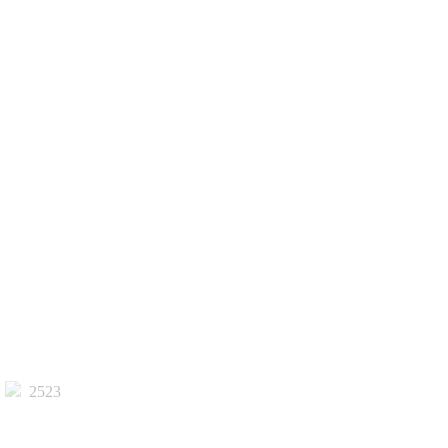
8
2523