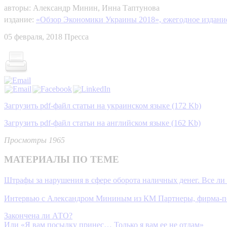
авторы: Александр Минин, Инна Таптунова
издание:
«Обзор Экономики Украины 2018», ежегодное издани
05 февраля, 2018
Пресса
Загрузить pdf-файл статьи на украинском языке (172 Kb)
Загрузить pdf-файл статьи на английском языке (162 Kb)
Просмотры 1965
МАТЕРИАЛЫ ПО ТЕМЕ
Штрафы за нарушения в сфере оборота наличных денег. Все ли 
Интервью с Александром Мининым из КМ Партнеры, фирма-поб
Закончена ли АТО?
Или «Я вам посылку принес… Только я вам ее не отдам»