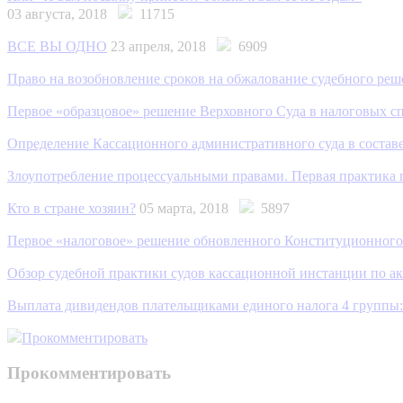
03 августа, 2018
11715
ВСЕ ВЫ ОДНО
23 апреля, 2018
6909
Право на возобновление сроков на обжалование судебного решен
Первое «образцовое» решение Верховного Cуда в налоговых с
Определение Кассационного административного суда в составе
Злоупотребление процессуальными правами. Первая практик
Кто в стране хозяин?
05 марта, 2018
5897
Первое «налоговое» решение обновленного Конституционног
Обзор судебной практики судов кассационной инстанции по ак
Выплата дивидендов плательщиками единого налога 4 группы: 
Прокомментировать
Прокомментировать