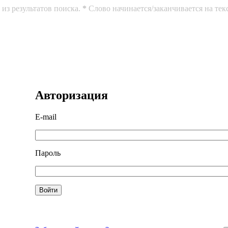
из результатов поиска.
*
Слово начинается/заканчивается на тек
Авторизация
E-mail
Пароль