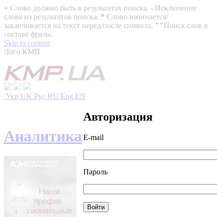
+
Слово должно быть в результатах поиска.
-
Исключение
слова из результатов поиска.
*
Слово начинается/
заканчивается на текст перед/после символа.
""
Поиск слов в
составе фразы.
Skip to content
Лого КМП
Укр
UK
Рус
RU
Eng
EN
Авторизация
Аналитика
E-mail
Пароль