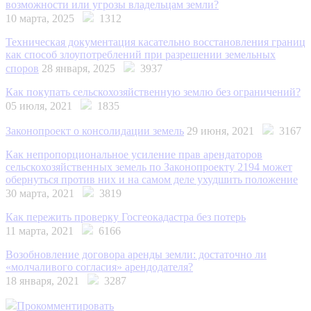
возможности или угрозы владельцам земли?
10 марта, 2025
1312
Техническая документация касательно восстановления границ
как способ злоупотреблений при разрешении земельных
споров
28 января, 2025
3937
Как покупать сельскохозяйственную землю без ограничений?
05 июля, 2021
1835
Законопроект о консолидации земель
29 июня, 2021
3167
Как непропорциональное усиление прав арендаторов
сельскохозяйственных земель по Законопроекту 2194 может
обернуться против них и на самом деле ухудшить положение
30 марта, 2021
3819
Как пережить проверку Госгеокадастра без потерь
11 марта, 2021
6166
Возобновление договора аренды земли: достаточно ли
«молчаливого согласия» арендодателя?
18 января, 2021
3287
Прокомментировать