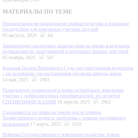
МАТЕРИАЛЫ ПО ТЕМЕ
Приватизация мелиоративной инфраструктуры и правовые
последствия для земельных участков под ней
05 августа, 2026
64
Законопроект касательно защиты прав на землю владельцев
недвижимости, разрушенной в результате боевых действий
05 ноября, 2025
547
Большая Палата Верховного Суда: несущественная недоплата
– не основание для расторжения договора аренды земли
14 мая, 2025
1983
Прокуратуру ограничили в праве истребовать земельные
участки у добросовестных приобретателей, но остается
СПЕЦКОНФИСКАЦИЯ
18 апреля, 2025
2662
Сохраняются ли права на землю после отмены
Хозяйственного кодекса: проблемы с правом постоянного
пользования
17 марта, 2025
1192
Реформа Государственного земельного кадастра: новые