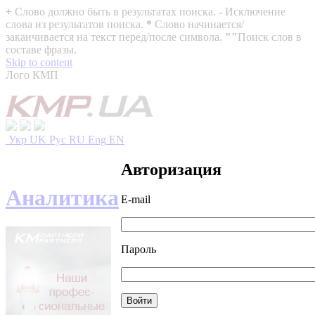
+
Слово должно быть в результатах поиска.
-
Исключение
слова из результатов поиска.
*
Слово начинается/
заканчивается на текст перед/после символа.
""
Поиск слов в
составе фразы.
Skip to content
Лого КМП
Укр
UK
Рус
RU
Eng
EN
Авторизация
Аналитика
E-mail
Пароль