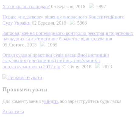
Хто в країні господар?
05 Березня, 2018
5897
Перше «податкове» рішення оновленого Конституційного
Суду України
02 Березня, 2018
5866
Запровадження попереднього контролю реєстрації податкових
накладних та автоматичне бюджетне відшкодування
05 Лютого, 2018
1965
Огляд судової практики судів касаційної інстанції з
актуальних (проблемних) питань, пов’язаних з
оподаткуванням за 2017 рік
31 Січня, 2018
2873
Прокоментувати
Прокоментувати
Для коментування
увійдіть
або зареєструйтесь будь ласка
Аналітика