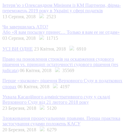
Інтерв’ю з Олександром Мініним із КМ Партнери, фірма-
переможець 2019 року в Україні у сфері податків
13 Серпня, 2018
2523
Чи завершилась АТО?
Або «Я вам посылку принес… Только я вам ее не отдам»
03 Серпня, 2018
11715
УСІ ВИ ОДНЕ
23 Квітня, 2018
6910
Право на поновлення строків на оскарження судового
рішення vs. принцип остаточності судового рішення (res
judicata)
06 Квітня, 2018
35569
Перше «зразкове» рішення Верховного Суду в податкових
спорах
06 Квітня, 2018
4197
Ухвала Касаційного адміністративного суду у складі
Верховного Суду від 21 лютого 2018 року
23 Березня, 2018
5120
Зловживання процесуальними правами. Перша практика
застосування судами положень КАСУ
20 Березня, 2018
6279