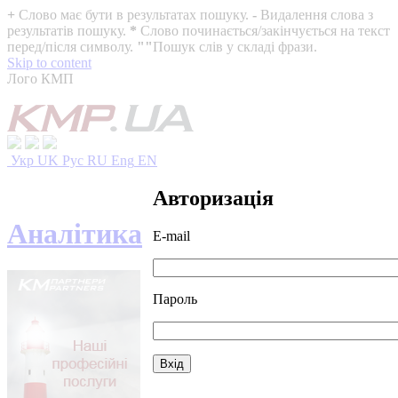
+
Слово має бути в результатах пошуку.
-
Видалення слова з
результатів пошуку.
*
Слово починається/закінчується на текст
перед/після символу.
""
Пошук слів у складі фрази.
Skip to content
Лого КМП
Укр
UK
Рус
RU
Eng
EN
Авторизація
Аналітика
E-mail
Пароль