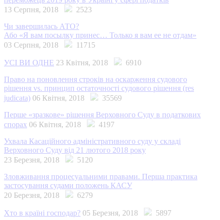
13 Серпня, 2018
2523
Чи завершилась АТО?
Або «Я вам посылку принес… Только я вам ее не отдам»
03 Серпня, 2018
11715
УСІ ВИ ОДНЕ
23 Квітня, 2018
6910
Право на поновлення строків на оскарження судового
рішення vs. принцип остаточності судового рішення (res
judicata)
06 Квітня, 2018
35569
Перше «зразкове» рішення Верховного Суду в податкових
спорах
06 Квітня, 2018
4197
Ухвала Касаційного адміністративного суду у складі
Верховного Суду від 21 лютого 2018 року
23 Березня, 2018
5120
Зловживання процесуальними правами. Перша практика
застосування судами положень КАСУ
20 Березня, 2018
6279
Хто в країні господар?
05 Березня, 2018
5897