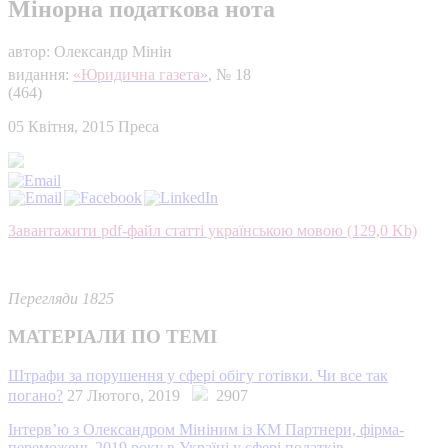
Мінорна податкова нота
автор: Олександр Мінін
видання:
«Юридична газета»
, № 18
(464)
05 Квітня, 2015
Преса
Завантажити pdf-файл статті українською мовою (129,0 Kb)
Перегляди 1825
МАТЕРІАЛИ ПО ТЕМІ
Штрафи за порушення у сфері обігу готівки. Чи все так
погано?
27 Лютого, 2019
2907
Інтерв’ю з Олександром Мініним із КМ Партнери, фірма-
переможець 2019 року в Україні у сфері податків