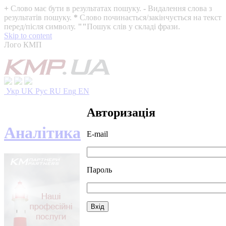
+
Слово має бути в результатах пошуку.
-
Видалення слова з
результатів пошуку.
*
Слово починається/закінчується на текст
перед/після символу.
""
Пошук слів у складі фрази.
Skip to content
Лого КМП
Укр
UK
Рус
RU
Eng
EN
Авторизація
Аналітика
E-mail
Пароль