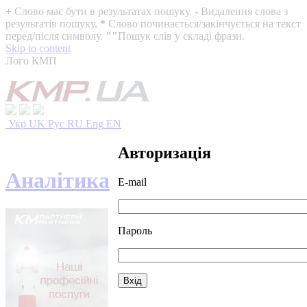
+
Слово має бути в результатах пошуку.
-
Видалення слова з
результатів пошуку.
*
Слово починається/закінчується на текст
перед/після символу.
""
Пошук слів у складі фрази.
Skip to content
Лого КМП
Укр
UK
Рус
RU
Eng
EN
Авторизація
Аналітика
E-mail
Пароль