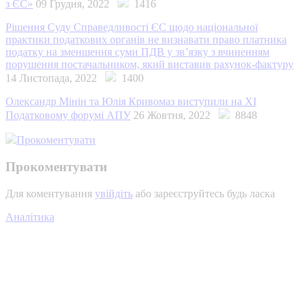
з ЄС»
09 Грудня, 2022
1416
Рішення Суду Справедливості ЄС щодо національної
практики податкових органів не визнавати право платника
податку на зменшення суми ПДВ у зв’язку з вчиненням
порушення постачальником, який виставив рахунок-фактуру
14 Листопада, 2022
1400
Олександр Мінін та Юлія Кривомаз виступили на ХІ
Податковому форумі АПУ
26 Жовтня, 2022
8848
Прокоментувати
Прокоментувати
Для коментування
увійдіть
або зареєструйтесь будь ласка
Аналітика