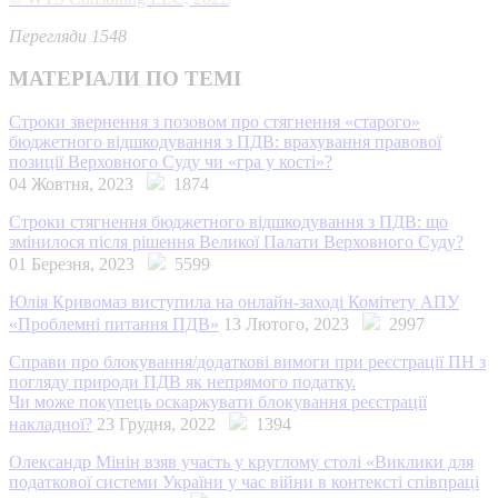
Перегляди 1548
МАТЕРІАЛИ ПО ТЕМІ
Строки звернення з позовом про стягнення «старого»
бюджетного відшкодування з ПДВ: врахування правової
позиції Верховного Суду чи «гра у кості»?
04 Жовтня, 2023
1874
Строки стягнення бюджетного відшкодування з ПДВ: що
змінилося після рішення Великої Палати Верховного Суду?
01 Березня, 2023
5599
Юлія Кривомаз виступила на онлайн-заході Комітету АПУ
«Проблемні питання ПДВ»
13 Лютого, 2023
2997
Справи про блокування/додаткові вимоги при реєстрації ПН з
погляду природи ПДВ як непрямого податку.
Чи може покупець оскаржувати блокування реєстрації
накладної?
23 Грудня, 2022
1394
Олександр Мінін взяв участь у круглому столі «Виклики для
податкової системи України у час війни в контексті співпраці