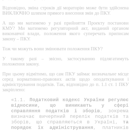
Відповідно, зміна строків дії мораторію може бути здійснена
ВИКЛЮЧНО шляхом прямого внесення змін до ПКУ.
А що ми матимемо у разі прийняття Проекту постанови
КМУ? Ми матимемо регуляторний акт, виданий органом
виконавчої влади, положення якого суперечать приписам
закону – ПКУ.
Тож чи можуть вони змінювати положення ПКУ?
У такому разі – звісно, застосуванню підлягатимуть
положення закону.
При цьому відмітимо, що сам ПКУ займає визначальне місце
серед нормативно-правових актів щодо оподаткування і
адміністрування податків. Так, відповідно до п. 1.1 ст. 1 ПКУ
закріплено:
«1.1.
Податковий кодекс України регулює
відносини, що виникають у сфері
справляння податків і зборів
, зокрема
визначає вичерпний перелік податків та
зборів, що справляються в Україні,
та
порядок їх адміністрування
, платників