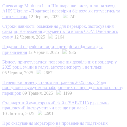
Олександр Мінін та Іван Шинкаренко виступили на заході
АНК Ukraine «Податкові перевірки бізнесу: як готуватись та
чого чекати»
12 Червня, 2025
742
Строки давності: обмеження для перевірок, застосування
санкцій, збереження документів та вплив COVID/воєнного
стану
12 Червня, 2025
2164
Податкові перевірки: види, критерії та підстави для
призначення
12 Червня, 2025
936
Бізнесу приготуватися: повернення дозвільних процедур у
2025 році, зміни в галузі автотранспорту і не тільки
05 Червня, 2025
2667
Перевірки бізнесу станом на травень 2025 року: Уряд
поступово звужує коло заборонених на період воєнного стану
перевірок
09 Травня, 2025
1199
Стандартний аудиторський файл (SAF-T UA): реально
працюючий інструмент чи все ще примара?
10 Лютого, 2025
4691
Про скасування мораторію на проведення податкових