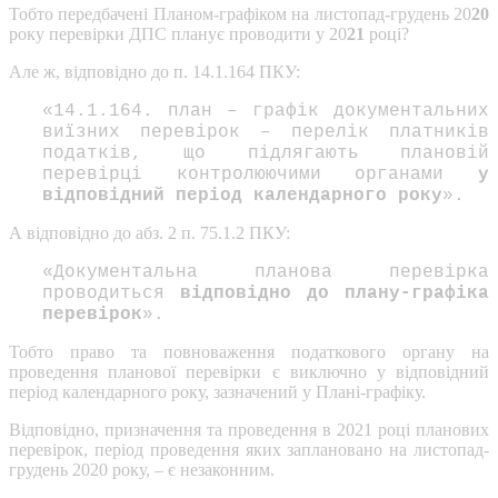
Тобто передбачені Планом-графіком на листопад-грудень 20
20
року перевірки ДПС планує проводити у 20
21
році?
Але ж, відповідно до п. 14.1.164 ПКУ:
«14.1.164. план – графік документальних
виїзних перевірок – перелік платників
податків, що підлягають плановій
перевірці контролюючими органами
у
відповідний період календарного року
».
А відповідно до абз. 2 п. 75.1.2 ПКУ:
«Документальна планова перевірка
проводиться
відповідно до плану-графіка
перевірок
».
Тобто право та повноваження податкового органу на
проведення планової перевірки є виключно у відповідний
період календарного року, зазначений у Плані-графіку.
Відповідно, призначення та проведення в 2021 році планових
перевірок, період проведення яких заплановано на листопад-
грудень 2020 року, – є незаконним.