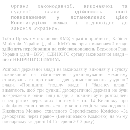
Органи законодавчої, виконавчої та
судової влади
здійснюють свої
повноваження у встановлених цією
Конституцією межах
і відповідно до
законів України
».
Тобто Проектом постанови КМУ, у разі її прийняття, Кабінет
Міністрів України (далі – КМУ) як орган виконавчої влади
здійснить перебирання на себе повноважень
Верховної Ради
України (далі – ВРУ), ЄДИНОГО органу законодавчої влади –
що є НЕПРИПУСТИМИМ.
Розподіл державної влади на законодавчу, виконавчу і судову
покликаний на забезпечення функціонування механізму
стримувань та противаг – для унеможливлення узурпації
влади. «Принципи “поділу влади” і “балансу влади”
вимагають, щоб три функції демократичної держави не були
зосереджені в одній гілці влади, а повинні бути розподілені
серед різних державних інститутів» (п. 14 Висновку про
співвідношення повноважень у конституції та законодавстві
Князівства Монако, схваленого Європейською Комісією «За
демократію через право» (Венеційською Комісією) на 95-му
пленарному засіданні 14-15 червня 2013 року).