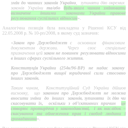
змін до чинних законів України
, зупиняти дію окремих
законів України
та/або
будь-яким чином змінювати
визначене іншими законами України правове
регулювання суспільних відносин
».
Аналогічна позиція була викладена у Рішенні КСУ від
22.05.2008 р. № 10-рп/2008, в якому суд зазначив:
«
Закон про Держбюджет
є основним фінансовим
документом держави. Через своє спеціальне
призначення цей
закон не повинен регулювати відносини
в інших сферах суспільного життя.
Конституція України (254к/96-ВР) не надає закону
про Держбюджет вищої юридичної сили стосовно
інших законів.
Таким чином, Конституційний Суд України дійшов
висновку, що
законом про Держбюджет не можна
вносити зміни до інших законів, зупиняти їх дію чи
скасовувати їх, оскільки з об’єктивних причин
це
створює протиріччя у законодавстві, і як наслідок –
скасування та обмеження прав і свобод людини і
громадянина
».