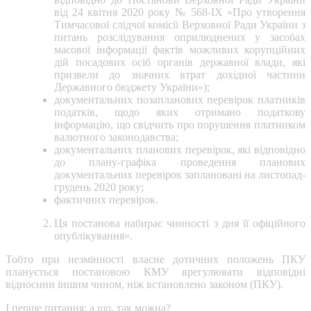
від 24 квітня 2020 року № 568-ІХ «Про утворення
Тимчасової слідчої комісії Верховної Ради України з
питань розслідування оприлюднених у засобах
масової інформації фактів можливих корупційних
дій посадових осіб органів державної влади, які
призвели до значних втрат дохідної частини
Державного бюджету України»);
документальних позапланових перевірок платників
податків, щодо яких отримано податкову
інформацію, що свідчить про порушення платником
валютного законодавства;
документальних планових перевірок, які відповідно
до плану-графіка проведення планових
документальних перевірок заплановані на листопад-
грудень 2020 року;
фактичних перевірок.
Ця постанова набирає чинності з дня її офіційного
опублікування».
Тобто при незмінності власне дотичних положень ПКУ
планується постановою КМУ врегулювати відповідні
відносини іншим чином, ніж встановлено законом (ПКУ).
І перше питання: а що, так можна?