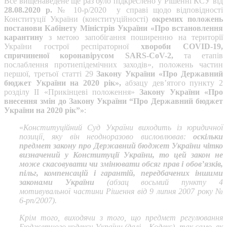
Все вищенаведене ще раз було підкреслено у Рішенні КСУ від
28.08.2020 р.
№ 10-р/2020 у справі щодо відповідності
Конституції України (конституційності)
окремих положень
постанови Кабінету Міністрів України «Про встановлення
карантину
з метою запобігання поширенню на території
України гострої респіраторної
хвороби COVID-19,
спричиненої коронавірусом SARS-CoV-2,
та етапів
послаблення протиепідемічних заходів», положень частин
першої, третьої статті 29
Закону України «Про Державний
бюджет України на 2020 рік»,
абзацу дев’ятого пункту 2
розділу ІІ «Прикінцеві положення»
Закону України «Про
внесення змін до Закону України “Про Державний бюджет
України на 2020 рік”»
:
«
Конституційний Суд України виходить із юридичної
позиції, яку він неодноразово висловлював:
оскільки
предмет закону про Державний бюджет України чітко
визначений у Конституції України, то цей закон не
може скасовувати чи змінювати обсяг прав і обов’язків,
пільг, компенсацій і гарантій, передбачених іншими
законами України
(абзац восьмий пункту 4
мотивувальної частини Рішення від 9 липня 2007 року №
6-рп/2007).
Крім того, виходячи з того, що предмет регулювання
Бюджетного кодексу України (далі – Кодекс), так само, як