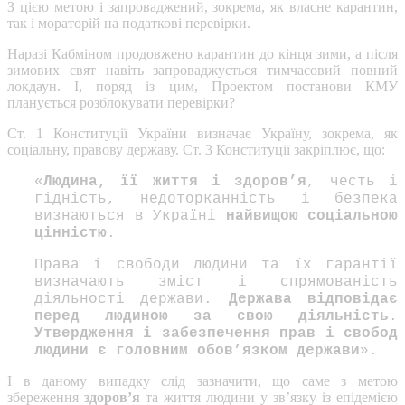
З цією метою і запроваджений, зокрема, як власне карантин,
так і мораторій на податкові перевірки.
Наразі Кабміном продовжено карантин до кінця зими, а після
зимових свят навіть запроваджується тимчасовий повний
локдаун. І, поряд із цим, Проектом постанови КМУ
планується розблокувати перевірки?
Ст. 1 Конституції України визначає Україну, зокрема, як
соціальну, правову державу. Ст. 3 Конституції закріплює, що:
«
Людина, її життя і здоров’я
, честь і
гідність, недоторканність і безпека
визнаються в Україні
найвищою соціальною
цінністю
.
Права і свободи людини та їх гарантії
визначають зміст і спрямованість
діяльності держави.
Держава відповідає
перед людиною за свою діяльність
.
Утвердження і забезпечення прав і свобод
людини є головним обов’язком держави
».
І в даному випадку слід зазначити, що саме з метою
збереження
здоров’я
та життя людини у зв’язку із епідемією