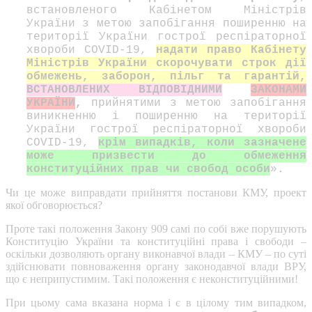
встановленого Кабінетом Міністрів
України з метою запобігання поширенню на
території України гострої респіраторної
хвороби COVID-19,
надати право Кабінету
Міністрів України скорочувати строк дії
обмежень, заборон, пільг та гарантій,
ВСТАНОВЛЕНИХ ВІДПОВІДНИМИ
ЗАКОНАМИ
УКРАЇНИ
,
прийнятими з метою запобігання
виникненню і поширенню на території
України гострої респіраторної хвороби
COVID-19,
крім випадків, коли зазначене
може призвести до обмеження
конституційних прав чи свобод особи
».
Чи це може виправдати прийняття постанови КМУ, проект
якої обговорюється?
Проте такі положення Закону 909 самі по собі вже порушують
Конституцію України та конституційні права і свободи –
оскільки дозволяють органу виконавчої влади – КМУ – по суті
здійснювати повноваження органу законодавчої влади ВРУ,
що є неприпустимим. Такі положення є неконституційними!
При цьому сама вказана норма і є в цілому тим випадком,