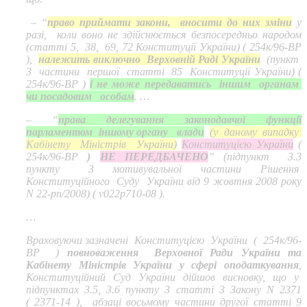
– “
право приймати закони, вносити до них зміни
у
разі, коли воно не здійснюється безпосередньо народом
(статті 5, 38, 69, 72 Конституції України) ( 254к/96-ВР
),
належить виключно Верховній Раді України
(пункт
3 частини першої статті 85 Конституції України) (
254к/96-ВР )
і не може передаватись іншим органам
чи посадовим особам
. …
– “
права делегування законодавчої функції
парламентом іншому органу влади
(у даному випадку
Кабінету Міністрів України)
Конституцією України
(
254к/96-ВР
)
НЕ ПЕРЕДБАЧЕНО
” (підпункт 3.3
пункту 3 мотивувальної частини Рішення
Конституційного Суду України від 9 жовтня 2008 року
N 22-рп/2008) ( v022p710-08 ).
…
Враховуючи зазначені Конституцією України ( 254к/96-
ВР )
повноваження Верховної Ради України та
Кабінету Міністрів України у сфері оподаткування
,
Конституційний Суд України дійшов висновку, що у
підпунктах 3.5, 3.6 пункту 3 статті 3 Закону N 2371
( 2371-14 ), абзаці восьмому частини другої статті 9