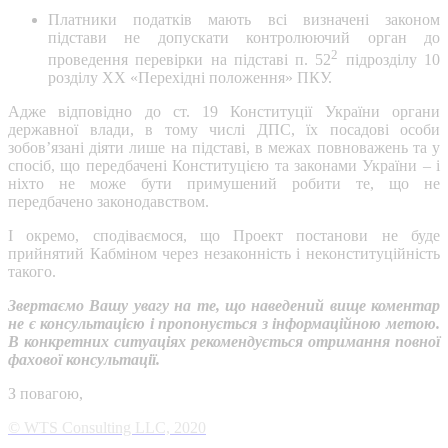
Платники податків мають всі визначені законом
підстави не допускати контролюючий орган до
2
проведення перевірки на підставі п. 52
підрозділу 10
розділу ХХ «Перехідні положення» ПКУ.
Адже відповідно до ст. 19 Конституції України органи
державної влади, в тому числі ДПС, їх посадові особи
зобов’язані діяти лише на підставі, в межах повноважень та у
спосіб, що передбачені Конституцією та законами України – і
ніхто не може бути примушений робити те, що не
передбачено законодавством.
І окремо, сподіваємося, що Проект постанови не буде
прийнятий Кабміном через незаконність і неконституційність
такого.
Звертаємо Вашу увагу на те, що наведений вище коментар
не є консультацією і пропонується з інформаційною метою.
В конкретних ситуаціях рекомендується отримання повної
фахової консультації.
З повагою,
© WTS Consulting LLC, 2020