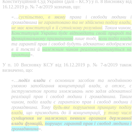
Конституційний Суд України (далі – КСУ) у п. 8 Висновку від
16.12.2019 р. № 7-в/2019 зазначав, що:
«…
суспільство, в якому
права і свободи людини і
громадянина
не гарантовано та не здійснено поділу влади,
не має конституції в її сутнісному розумінні
. Таким чином,
Конституція України буде відповідати своїй природі та
функціональному призначенню
лише тоді,
коли поділ влади
та гарантії прав і свобод будуть адекватно відображені
в її тексті й
належним чином реалізовуватимуться на
практиці
».
У п. 10 Висновку КСУ від 16.12.2019 р. № 7-в/2019 також
визначено, що:
«…
поділ влади
є основним засобом та неодмінною
умовою запобігання концентрації влади, а отже, є
інструментом проти зловживань нею задля адекватної
реалізації прав і свобод людини і громадянина. Таким
чином, поділ влади є гарантією прав і свобод людини і
громадянина. Тому
будь-яке порушення принципу поділу
влади
, що призводить до її концентрації,
у тому числі
суміщення не належних певним органам державної
влади функцій,
порушує гарантії прав і свобод людини і
громадянина
».