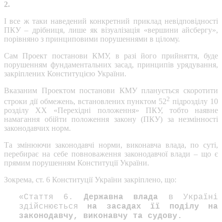
2.
І все ж таки наведений конкретний приклад невідповідності
ПКУ – дрібниця, лише як візуалізація «вершини айсбергу»,
порівняно з принциповими порушеннями в цілому.
Сам Проект постанови КМУ, в разі його прийняття, буде
порушенням фундаментальних засад, принципів урядування,
закріплених Конституцією України.
Вказаним Проектом постанови КМУ планується скоротити
2
строки дії обмежень, встановлених пунктом 52
підрозділу 10
розділу ХХ «Перехідні положення» ПКУ, тобто наявне
намагання обійти положення закону (ПКУ) за незмінності
законодавчих норм.
Та змінюючи законодавчі норми, виконавча влада, по суті,
перебирає на себе повноваження законодавчої влади – що є
прямим порушенням Конституції України.
Зокрема, ст. 6 Конституції України закріплено, що:
«Стаття 6.
Державна влада
в Україні
здійснюється
на засадах її поділу на
законодавчу, виконавчу та судову.