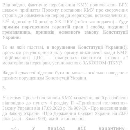
Відповідно, фактичне перебирання КМУ повноважень ВРУ
шляхом прийняття Проекту постанови КМУ про скорочення
строків дії обмежень на період дії мораторію, встановлених п.
2
52
підрозділу 10 розділу ХХ ПКУ (тобто законодавчо) –
буде
прямим порушенням гарантій прав і свобод людини і
громадянина, приписів основного закону Конституції
України.
То на якій підставі,
в порушення Конституції України(!),
проектом регуляторного акту органу виконавчої влади КМУ,
ініційованого ДПС, – планується скоротити строки дії
мораторію на перевірки, установленого ЗАКОНОМ (ПКУ)?
Жодної
правової
підстави бути не може – оскільки наведене є
прямим порушенням Конституції України.
3.
У самому Проекті постанови КМУ зазначено, що її розроблено
відповідно до пункту 4 розділу ІІ «Прикінцеві положення»
Закону України від 17.09.2020 р. № 909-ІХ «Про внесення змін
до Закону України «Про Державний бюджет України на 2020
рік» (далі – Закон 909), який встановлює:
«4.
У період дії карантину
,