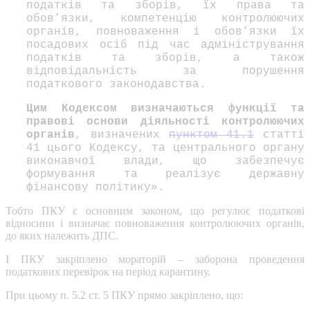
податків та зборів, їх права та
обов’язки, компетенцію контролюючих
органів, повноваження і обов’язки їх
посадових осіб під час адміністрування
податків та зборів, а також
відповідальність за порушення
податкового законодавства.
Цим Кодексом визначаються функції та
правові основи діяльності контролюючих
органів
, визначених
пунктом 41.1
статті
41 цього Кодексу, та центрального органу
виконавчої влади, що забезпечує
формування та реалізує державну
фінансову політику».
Тобто ПКУ є основним законом, що регулює податкові
відносини і визначає повноваження контролюючих органів,
до яких належить ДПС.
І ПКУ закріплено мораторій – заборона проведення
податкових перевірок на період карантину.
При цьому п. 5.2 ст. 5 ПКУ прямо закріплено, що: