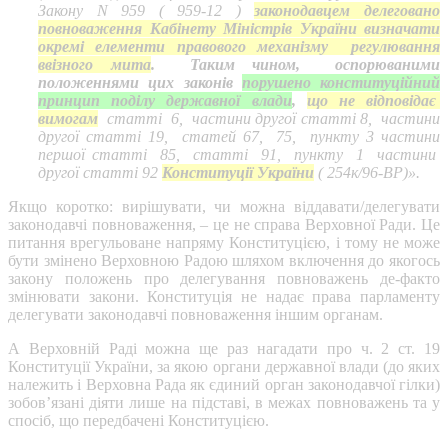
Закону N 959 ( 959-12 )
законодавцем делеговано
повноваження Кабінету Міністрів України визначати
окремі елементи правового механізму регулювання
ввізного мита
. Таким чином, оспорюваними
положеннями цих законів
порушено конституційний
принцип поділу державної влади
,
що не відповідає
вимогам
статті 6, частини другої статті 8, частини
другої статті 19, статей 67, 75, пункту 3 частини
першої статті 85, статті 91, пункту 1 частини
другої статті 92
Конституції України
( 254к/96-ВР)».
Якщо коротко: вирішувати, чи можна віддавати/делегувати
законодавчі повноваження, – це не справа Верховної Ради. Це
питання врегульоване напряму Конституцією, і тому не може
бути змінено Верховною Радою шляхом включення до якогось
закону положень про делегування повноважень де-факто
змінювати закони. Конституція не надає права парламенту
делегувати законодавчі повноваження іншим органам.
А Верховній Раді можна ще раз нагадати про ч. 2 ст. 19
Конституції України, за якою органи державної влади (до яких
належить і Верховна Рада як єдиний орган законодавчої гілки)
зобов’язані діяти лише на підставі, в межах повноважень та у
спосіб, що передбачені Конституцією.