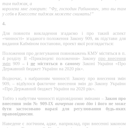
там пиджак, а
королева мне говорит: “Фу, господин Рабинович, это вы там
у себя в Кнессете пиджак можете снимать!”
4.
Для повноти викладення згадаємо і про такий аспект
«чинності» згаданого положення Закону 909, як підстави для
видання Кабміном постанови, проект якої розглядається:
Положення про делегування повноважень КМУ містяться в п.
4 розділу ІІ «Прикінцеві положення» Закону
про внесення
змін
909
– і
не
містяться в самому
Законі України «Про
Державний бюджет України на 2020 рік».
Водночас, з набранням чинності Закону про внесення змін
909, – відбулося фактичне внесення змін до Закону України
«Про Державний бюджет України на 2020 рік».
Тобто з набуттям чинності відповідними змінами –
Закон про
внесення змін № 909-ІХ
вичерпав свою дію
і його не може
бути застосовано наразі для регулювання будь-яких
правовідносин
.
Наведене є логічним, адже, наприклад, при внесенні законом