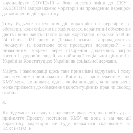
коронавірусу COVID-19 – було внесено зміни до ПКУ і
ЗАКОНОМ запроваджено мораторій на проведення перевірок
до закінчення дії карантину.
Тому будь-яке скасування дії мораторію на перевірки за
обставин, коли епідемія не закінчилася, карантинні обмеження
діють і вони навіть стають більш жорсткими, оскільки з 08 по
24 січня 2021 року в Державі взагалі запроваджується
«локдаун» (а податкова хоче проводити перевірки?) – є
незаконним, зокрема через створення додаткових загроз
життю і здоров’ю людей як найвищої соціальної цінності в
Україні за Конституцією України як соціальної держави.
Мабуть, і законодавці щось таке принаймні відчували, і тому
«делегували» повноваження Кабміну з застереженням, що
КМУ може змінювати, однак «крім випадків, коли зазначене
може призвести до обмеження конституційних прав чи свобод
особи».
8.
Як підсумок: з огляду на наведене вважаємо, що навіть у разі
прийняття Проекту постанови КМУ як вона є, на час дії
карантину мораторій не буде вважатися скасованим за
ЗАКОНОМ, і: