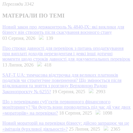
Перегляди 3342
МАТЕРІАЛИ ПО ТЕМІ
Новий закон про держконтроль № 4840-IX: які виклики для
бізнесу він створить після скасування воєнного стану
03 Серпня, 2026
139
Про строки давності для перевірок з питань оподаткування
при виплаті доходів нерезидентам і деякі інші дотичні
моменти щодо строків давності для документальних перевірок
13 Липня, 2026
418
SAF-T UA: тимчасова відстрочка для великих платників
податків чи стратегічне повернення? Що змінюється після
відкликання та зняття з розгляду Верховною Радою
Законопроєкту № 6255?
19 Серпня, 2025
2993
Що з перевірками суб’єктів первинного фінансового
моніторингу? Чи будуть вони проводитись під час дії уже двох
«мораторіїв» на перевірки?
18 Серпня, 2025
1098
Новий мораторій на перевірки бізнесу: дійсно запрацює чи це
«імітація бурхливої діяльності»?
25 Липня, 2025
2365