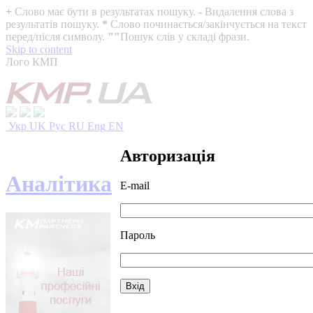
+
Слово має бути в результатах пошуку.
-
Видалення слова з
результатів пошуку.
*
Слово починається/закінчується на текст
перед/після символу.
""
Пошук слів у складі фрази.
Skip to content
Лого КМП
Укр
UK
Рус
RU
Eng
EN
Авторизація
Аналітика
E-mail
Пароль