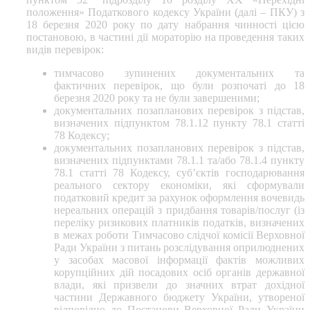
положення» Податкового кодексу України (далі – ПКУ) з
18 березня 2020 року по дату набрання чинності цією
постановою, в частині дії мораторію на проведення таких
видів перевірок:
тимчасово зупинених документальних та
фактичних перевірок, що були розпочаті до 18
березня 2020 року та не були завершеними;
документальних позапланових перевірок з підстав,
визначених підпунктом 78.1.12 пункту 78.1 статті
78 Кодексу;
документальних позапланових перевірок з підстав,
визначених підпунктами 78.1.1 та/або 78.1.4 пункту
78.1 статті 78 Кодексу, суб’єктів господарювання
реального сектору економіки, які сформували
податковий кредит за рахунок оформлення вочевидь
нереальних операцій з придбання товарів/послуг (із
переліку ризикових платників податків, визначених
в межах роботи Тимчасово слідчої комісії Верховної
Ради України з питань розслідування оприлюднених
у засобах масової інформації фактів можливих
корупційних дій посадових осіб органів державної
влади, які призвели до значних втрат дохідної
частини Державного бюджету України, утвореної
відповідно до Постанови Верховної Ради України