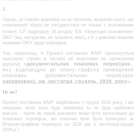
1.
Однак, до спроби відповіді на це питання, звернемо увагу, що
планований підхід не узгоджується не тільки з положенням
2
пункту 52
підрозділу 10 розділу ХХ «Перехідні положення»
ПКУ (які, нагадаємо, не зазнають змін), а й з деякими іншими
нормами ПКУ щодо перевірок.
Так, наприклад, в Проекті постанови КМУ пропонується
скасувати строки в частині дії мораторію на проведення
(цитата):
«
документальних планових перевірок
,
які відповідно до плану-графіка проведення
планових документальних перевірок
.
заплановані на листопад-грудень 2020 року
»
Це як?
Проект постанови КМУ ініційовано у грудні 2020 року, і ще
невідомо, коли вона буде прийнята та чи буде прийнята
взагалі, – проте як такий документ може бути застосовано до
планових перевірок, які повинні були бути проведені за
Планом-графіком перевірок на 2020 рік у листопаді-грудні
2020 р.?