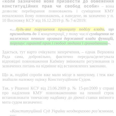
«
коли зазначене може призвести до обмеження
– вона
конституційних прав чи свобод особи
»
дозволяє перебирання повноважень і суміщення КМУ
неналежних йому повноважень, а наведене, як зазначено у п.
10 Висновку КСУ від 16.12.2019 р. № 7-в/2019:
«…
будь-яке порушення принципу поділу влади
, що
призводить до
її концентрації, у тому числі
суміщення не
належних певним органам державної влади функцій,
порушує гарантії прав і свобод людини і громадянина
».
Здається, тут варто очікувати заперечення, – однак Верховна
Рада сама, добровільно, фактично передала/делегувала
відповідні повноваження Кабміну змінювати регулювання із
зазначених питань на відмінне від встановлених законами.
Що ж, подібні спроби вже мали місце в минулому, і теж вже
знайшли належну оцінку Конституційним Судом.
Так, у Рішенні КСУ від 23.06.2009 р. № 15-рп/2009 у справі
про наділення КМУ повноваженнями на певний строк
встановлювати тимчасову надбавку до діючої ставки ввізного
мита судом визначено:
«Конституційний Суд України неодноразово роз’яснював,
що: