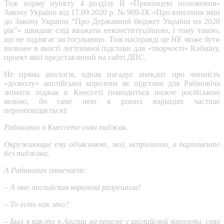
Тож норму пункту 4 розділу ІІ «Прикінцеві положення»
Закону України від 17.09.2020 р. № 909-ІХ «Про внесення змін
до Закону України “Про Державний бюджет України на 2020
рік”» швидше слід вважати неконституційною, і тому такою,
що не підлягає застосуванню. Тож насправді це
НЕ
може бути
визнане в якості легітимної підстави для «творчості» Кабміну,
проект якої представлений на сайті ДПС.
Не пряма аналогія, однак нагадує анекдот про чинність
«дозволу» англійської королеви як підстави для Рабіновіча
знімати піджак в Кнессеті (наводиться нижче російською
мовою, бо саме нею в різних варіаціях частіше
переоповідається):
Рабинович в Кнессете снял пиджак.
Окружающие ему объясняют, мол, неприлично, в парламенте
без пиджака.
А Рабинович отвечает:
– А мне английская королева разрешила!
– То есть как это?
– Был я как-то в Англии на приеме у английской королевы, снял