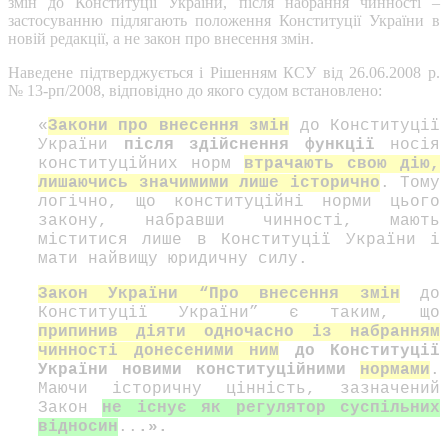
змін до Конституції України, після набрання чинності –
застосуванню підлягають положення Конституції України в
новій редакції, а не закон про внесення змін.
Наведене підтверджується і Рішенням КСУ від 26.06.2008 р.
№ 13-рп/2008, відповідно до якого судом встановлено:
«
Закони про внесення змін
до Конституції
України
після здійснення функції
носія
конституційних норм
втрачають свою дію,
лишаючись значимими лише історично
. Тому
логічно, що конституційні норми цього
закону, набравши чинності, мають
міститися лише в Конституції України і
мати найвищу юридичну силу.
Закон України “Про внесення змін
до
Конституції України” є таким, що
припинив діяти одночасно із набранням
чинності донесеними ним
до Конституції
України новими конституційними
нормами
.
Маючи історичну цінність, зазначений
Закон
не існує як регулятор суспільних
відносин
..
.».