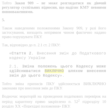
Тобто
Закон 909 – не може розглядатися як діючий
регулятор суспільних відносин, що наділяє КМУ певними
повноваженнями.
5.
Також наведеними положеннями Закону 909, у разі його
застосування, виходить непрямим чином фактично надано
право порушувати ПКУ.
Так, відповідно до п. 2.1 ст. 2 ПКУ:
«
Стаття 2.
Внесення змін до Податкового
кодексу України
2.1
. Зміна положень цього Кодексу може
здійснюватися
ВИКЛЮЧНО
шляхом внесення
змін до цього Кодексу
».
Тобто зміна приписів ПКУ здійснюється ВИКЛЮЧНО
законами про внесення змін до ПКУ.
Водночас мораторій на проведення податкових перевірок на
2
період карантину прямо закріплено п. 52
підрозділу 10
розділу ХХ «Перехідні положення» ПКУ.