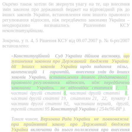
Окремо також хотіли би звернути увагу на те, що внесення
змін законом про державний бюджет на відповідний рік до
інших законів України, встановлення ним іншого правового
регулювання відносин, ніж передбачено законами України –
неодноразово визнавались Рішеннями КСУ
неконституційними
.
Зокрема, у п. 4, 5 Рішення КСУ від 09.07.2007 р. № 6-рп/2007
встановлено:
«
Конституційний Суд України дійшов висновку,
що
зупинення законом про Державний бюджет України
дії інших законів України
щодо надання пільг,
компенсацій і гарантій, внесення змін до інших
законів України,
встановлення іншого (додаткового)
правового регулювання відносин, ніж передбачено
законами України, не відповідає статтям
1, 3
,
частині другій статті
6
, частині другій статті
8
,
частині другій статті 19, статтям 21, 22, пункту 1
частини другої статті 92, частинам першій, другій,
третій статті 95
Конституції України
( 254к/96-ВР ).
Таким чином,
Верховна Рада України не повноважна
при прийнятті закону про Державний бюджет
України
включати до нього положення про внесення