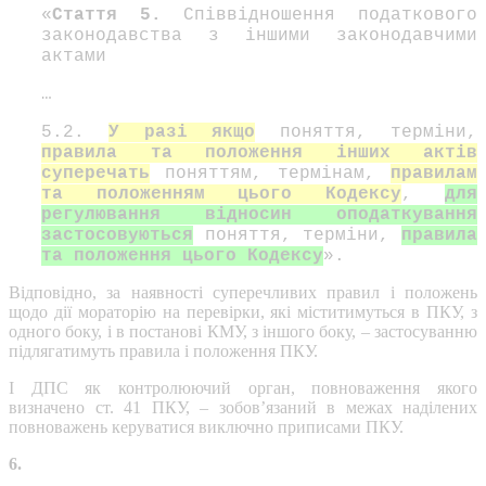
«
Стаття 5.
Співвідношення податкового
законодавства з іншими законодавчими
актами
…
5.2.
У разі якщо
поняття, терміни,
правила та положення інших актів
суперечать
поняттям, термінам,
правилам
та положенням цього Кодексу
,
для
регулювання відносин оподаткування
застосовуються
поняття, терміни,
правила
та положення цього Кодексу
».
Відповідно, за наявності суперечливих правил і положень
щодо дії мораторію на перевірки, які міститимуться в ПКУ, з
одного боку, і в постанові КМУ, з іншого боку, – застосуванню
підлягатимуть правила і положення ПКУ.
І ДПС як контролюючий орган, повноваження якого
визначено ст. 41 ПКУ, – зобов’язаний в межах наділених
повноважень керуватися виключно приписами ПКУ.
6.