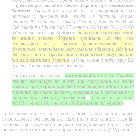
і
предмет регулювання законів України про Державний
бюджет
України на кожний рік,
є спеціальним
, що
обумовлено положеннями пункту 1 частини другої
статті 92 Основного Закону України, Конституційний
Суд України в Рішенні від 27 лютого 2020 року № 3-р/2020
дійшов висновку, що Кодексом
не можна вносити зміни
до інших законів України, зупиняти їх дію або
скасовувати їх, а також встановлювати інше
(додаткове) законодавче регулювання відносин, відмінне
від того, що є предметом спеціального регулювання
іншими законами України
(абзац восьмий підпункту 2.2
пункту 2 мотивувальної частини).
Ураховуючи викладене,
Конституційний Суд України
вкотре наголошує
на тому, що скасування чи зміна
законом про Державний бюджет України обсягу прав і
гарантій та законодавчого регулювання, передбачених у
спеціальних законах, суперечить
статті 6, частині
другій статті 19, статті 130
Конституції України
».
Тобто внесення змін до інших законів, встановлення іншого
законодавчого регулювання, відмінного від чинних законів,
законом про державний бюджет на відповідний рік – вже
неодноразово визнавалось порушенням Конституції України.