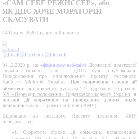
«САМ СЕБЕ РЕЖИССЕР», або
ЯК ДПС ХОЧЕ МОРАТОРІЙ
СКАСУВАТИ
14 Грудня, 2020
Інформаційні листи
04.12.2020 р. на
офіційному веб-сайті
Державної податкової
служби України (далі – ДПС) було опубліковано
Повідомлення про оприлюднення проекту постанови
Кабінету Міністрів України «
Про скорочення строків дії
2
обмежень
,
встановлених пунктом 52
підрозділу 10 розділу
ХХ «Перехідні положення» Податкового кодексу України
,
в
частині дії мораторію на проведення деяких видів
перевірок»
(далі – Проект постанови КМУ).
Відповідно до вказаного Проекту постанови КМУ
передбачається:
«1. Скоротити строки дії обмежень, встановлених
2
пунктом 52
підрозділу 10 розділу ХХ «Перехідні