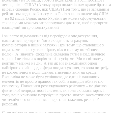
показнику на 56 місці, тобто з податками в Росії простіше і
легше, ніж в США? (А тому щодо податків нам краще брати за
взірець скоріше Росію, ніж США?) При тому, що за загальним
рейтингом ведення бізнесу та ж Росія значно нижче від США
– на 92 місці. Однак щодо України це можна сформулювати
так: а що ми можемо запропонувати для того, щоб перекрити
надмірний тягар оподаткування?
І чи варто відмовлятися від перебудови оподаткування,
намагатися перекрити його складність за рахунок
компенсаторів в інших галузях? При тому, що становище з
податками в нас суттєво гірше, ніж в цілому по «бізнес-
полю». А, значить, фіскальна складова тягне назад значною
мірою. І не тільки в порівнянні з сусідами. Ми в світовому
рейтингу майже на дні. А так як ми знаходимося серед
найгірших країн щодо сфери оподаткування, то вона потребує
не косметичного поліпшення, а значних змін на краще.
Економіка не може бути успішною, де один із важливих
елементів не просто працює так собі, а швидше вбиває цю
економіку. Показники розглядуваного рейтингу – це діагноз
фактичної непридатності системи, як вона склалася зараз. І
тому вона критично потребує не просто якогось косметичного
чи технічного оновлення, а перезавантаження, реальної
реформи.
Саме реформи, що за визначенням цього терміну є суттєвим