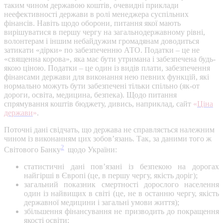
таким чином державою коштів, очевидні приклади
неефективності держави в ролі менеджера суспільних
фінансів. Навіть щодо оборони, питання якої мають
вирішуватися в першу чергу на загальнодержавному рівні,
волонтерам і іншим небайдужим громадянам доводиться
затикати «дірки» по забезпеченню АТО. Податки – це не
«священна корова», яка має бути утримана і забезпечена будь-
якою ціною. Податки – це один із видів плати, забезпечення
фінансами держави для виконання нею певних функцій, які
нормально можуть бути забезпечені тільки спільно (як-от
дороги, освіта, медицина, безпека). Щодо питання
спрямування коштів бюджету, дивись, наприклад, сайт
«
Ціна
держави
»
.
Поточні дані свідчать, що держава не справляється належним
чином із виконанням цих зобов’язань. Так, за даними того ж
2
Світового Банку
щодо України:
статистичні дані пов’язані із безпекою на дорогах
найгірші в Європі (це, в першу чергу, якість доріг);
загальний показник смертності дорослого населення
один із найвищих в світі (це, не в останню чергу, якість
державної медицини і загальні умови життя);
збільшення фінансування не призводить до покращення
якості освіти;