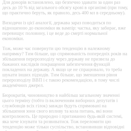
Для донорів встановлено, що безпечно здавати за один раз
десь до 10 % від загального обсягу крові в організмі (при тому,
що практично беруть, як правило, десь 400 мл в середньому).
Виходячи із цієї аналогії, держава зараз поводиться по
відношенню до економіки як вампір: частка, яку забирає, вже
перевищує половину, і це веде до смерті нормальної
економіки.
Тож, може час повернути цю тенденцію в належному
напрямку? Тим більше, що спрямованість попередніх років на
збільшення перерозподілу через державу не призвела до
бажаних наслідків покращення забезпечення функцій
покладених на державу. А якщо це не спрацювало, то треба
шукати інших підходів. Тим більше, що зменшення рівня
перерозподілу ВВП і є такою рекомендацією, в тому числі
академічних джерел.
Бюрократія, чиновництво в найбільш загальному значенні
цього терміну (тобто із включенням виборних депутатів і
службовців всіх гілок) завжди будуть спрямовані на
збільшення зони свого впливу та кола питань, які вони
контролюють. Це природно і притаманно будь-якій системі,
яка хоче існувати та розвиватися. Тож переломити цю
тенденцію може тільки суспільство, встановивши відповідні