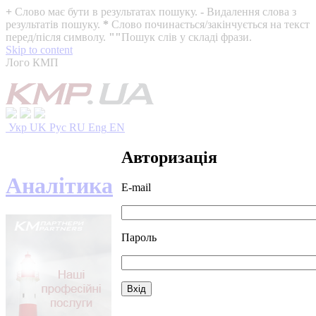
+
Слово має бути в результатах пошуку.
-
Видалення слова з
результатів пошуку.
*
Слово починається/закінчується на текст
перед/після символу.
""
Пошук слів у складі фрази.
Skip to content
Лого КМП
Укр
UK
Рус
RU
Eng
EN
Авторизація
Аналітика
E-mail
Пароль