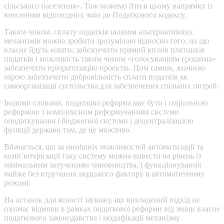
сільського населення». Тож можемо йти в цьому напрямку із
внесенням відповідних змін до Податкового кодексу.
Таким чином, сплату податків шляхом альтернативних
механізмів можна зробити зрозумілою відносно того, на що
власне йдуть кошти; забезпечити прямий вплив платників
податків і можливість таким чином «голосуванням грошима»
забезпечити пріоритизацію проектів. Цим самим, значною
мірою забезпечити добровільність сплати податків як
самоорганізації суспільства для забезпечення спільних потреб.
Іншими словами, податкова реформа має бути і соціальною
реформою з комплексним реформуванням системи
оподаткування і бюджетної системи і децентралізацією
функції держави там, де це можливо.
Вбачається, що за нинішніх можливостей автоматизації та
комп’ютеризації таку систему можна вивести на рівень із
мінімальним залученням чиновництва, і функціонування
майже без втручання людського фактору в автоматичному
режимі.
На останок для ясності зауважу, що викладений підхід не
означає відмови в рамках податкової реформи від зміни власне
податкового законодавства і модифікації механізму