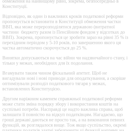
обмеження на найвищому рівні, зокрема, безпосередньо в
Конституції.
Відповідно, як один із важливих кроків податкової реформи
пропонується встановити в Конституції обмеження частки
ВВП, яка може перерозподілятися державою (витратної
частини бюджету разом із Пенсійним фондом у відсотках до
ВВП). Зокрема, пропонується це зробити зараз на рівні 35 % із
перехідним періодом у 5-10 років, по завершенню якого ця
частка автоматично скорочується до 25 %.
Винятки допускаються на час війни чи надзвичайного стану, і
тільки у межах, необхідних для їх подолання.
Вгамувати таким чином фіскальний апетит. Щоб не
вигадували нові і нові приводи для оподаткування, а скоріше
оптимізували розподіл податкового тягаря у межах,
встановлених Конституцією.
Другим наріжним каменем справжньої податкової реформи
може стати зміна порядку збору і використання коштів на
суспільні потреби. Насправді це надто важлива справа, щоб
залишати її повністю на відкуп податківцям. Нагадаємо, що
гроші державі даються не просто так, а на виконання певних
функцій, як розглядалося вище. Тож якщо суспільство, окремі
платники податків здатні забезпечити ці функції напряму на