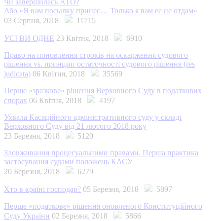
Чи завершилась АТО?
Або «Я вам посылку принес… Только я вам ее не отдам»
03 Серпня, 2018
11715
УСІ ВИ ОДНЕ
23 Квітня, 2018
6910
Право на поновлення строків на оскарження судового
рішення vs. принцип остаточності судового рішення (res
judicata)
06 Квітня, 2018
35569
Перше «зразкове» рішення Верховного Суду в податкових
спорах
06 Квітня, 2018
4197
Ухвала Касаційного адміністративного суду у складі
Верховного Суду від 21 лютого 2018 року
23 Березня, 2018
5120
Зловживання процесуальними правами. Перша практика
застосування судами положень КАСУ
20 Березня, 2018
6279
Хто в країні господар?
05 Березня, 2018
5897
Перше «податкове» рішення оновленого Конституційного
Суду України
02 Березня, 2018
5866