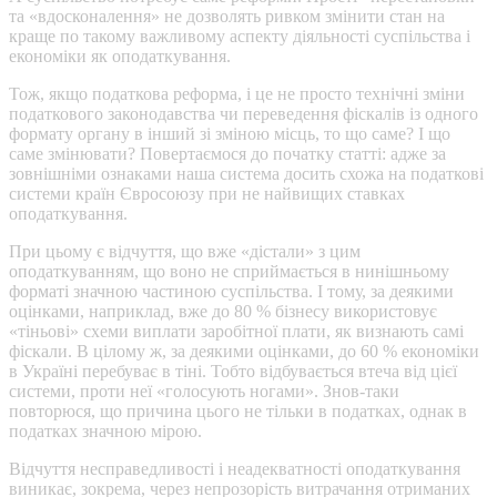
та «вдосконалення» не дозволять ривком змінити стан на
краще по такому важливому аспекту діяльності суспільства і
економіки як оподаткування.
Тож, якщо податкова реформа, і це не просто технічні зміни
податкового законодавства чи переведення фіскалів із одного
формату органу в інший зі зміною місць, то що саме? І що
саме змінювати? Повертаємося до початку статті: адже за
зовнішніми ознаками наша система досить схожа на податкові
системи країн Євросоюзу при не найвищих ставках
оподаткування.
При цьому є відчуття, що вже «дістали» з цим
оподаткуванням, що воно не сприймається в нинішньому
форматі значною частиною суспільства. І тому, за деякими
оцінками, наприклад, вже до 80 % бізнесу використовує
«тіньові» схеми виплати заробітної плати, як визнають самі
фіскали. В цілому ж, за деякими оцінками, до 60 % економіки
в Україні перебуває в тіні. Тобто відбувається втеча від цієї
системи, проти неї «голосують ногами». Знов-таки
повторюся, що причина цього не тільки в податках, однак в
податках значною мірою.
Відчуття несправедливості і неадекватності оподаткування
виникає, зокрема, через непрозорість витрачання отриманих