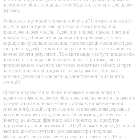
належному рівні, то відпадає необхідність залучати для цього
державу.
Очікується, що такий порядок мобілізації і витрачання коштів
на суспільні потреби має бути більш ефективним, ніж
працююча наразі модель. Адже при новому підході платник
податків буде ближчим до конкретної проблеми, яку він
вирішує як суспільне завдання, матиме кращі можливості для
контролю над ефективністю витрачання коштів і можливість
наочно бачити результати. Тож мотивація має бути вищою ніж
просто сплата податків в «чорну діру». При тому, що за
пропонованою моделлю він також уникатиме зайвих витрат
на утримання чиновницького апарату, якому в іншому
випадку довелося б довірити адміністрування цих коштів і
функцій.
Практично реалізацію цього напрямку можна почати із
надання на законодавчому рівні права заліку коштів сплачених
в результаті самооподаткування, а також на забезпечення
виконання функцій, притаманних за визначенням державі, в
рахунок погашення податкових зобов’язань, для початку з
податку на доходи фізичних осіб і податку на прибуток
підприємств, а в перспективі і з ПДВ шляхом відшкодування в
частині, що сплачується громадянами при покупках
(фіскальний чек із зазначеною сумою сплаченого ПДВ дає