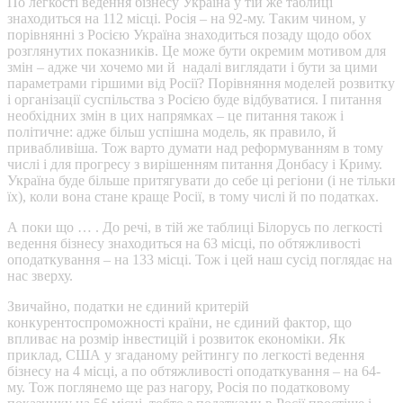
По легкості ведення бізнесу Україна у тій же таблиці
знаходиться на 112 місці. Росія – на 92-му. Таким чином, у
порівнянні з Росією Україна знаходиться позаду щодо обох
розглянутих показників. Це може бути окремим мотивом для
змін – адже чи хочемо ми й надалі виглядати і бути за цими
параметрами гіршими від Росії? Порівняння моделей розвитку
і організації суспільства з Росією буде відбуватися. І питання
необхідних змін в цих напрямках – це питання також і
політичне: адже більш успішна модель, як правило, й
привабливіша. Тож варто думати над реформуванням в тому
числі і для прогресу з вирішенням питання Донбасу і Криму.
Україна буде більше притягувати до себе ці регіони (і не тільки
їх), коли вона стане краще Росії, в тому числі й по податках.
А поки що … . До речі, в тій же таблиці Білорусь по легкості
ведення бізнесу знаходиться на 63 місці, по обтяжливості
оподаткування – на 133 місці. Тож і цей наш сусід поглядає на
нас зверху.
Звичайно, податки не єдиний критерій
конкурентоспроможності країни, не єдиний фактор, що
впливає на розмір інвестицій і розвиток економіки. Як
приклад, США у згаданому рейтингу по легкості ведення
бізнесу на 4 місці, а по обтяжливості оподаткування – на 64-
му. Тож поглянемо ще раз нагору, Росія по податковому