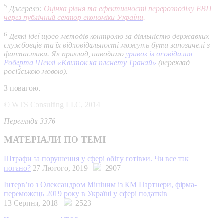
5
Джерело:
Оцінка рівня та ефективності перерозподілу ВВП
через публічний сектор економіки України
.
6
Деякі ідеї щодо методів контролю за діяльністю державних
службовців та їх відповідальності можуть бути запозичені з
фантастики. Як приклад, наводимо
уривок із оповідання
Роберта Шеклі «Квиток на планету Транай»
(переклад
російською мовою).
З повагою,
© WTS Consulting LLC, 2014
Перегляди 3376
МАТЕРІАЛИ ПО ТЕМІ
Штрафи за порушення у сфері обігу готівки. Чи все так
погано?
27 Лютого, 2019
2907
Інтерв’ю з Олександром Мініним із КМ Партнери, фірма-
переможець 2019 року в Україні у сфері податків
13 Серпня, 2018
2523