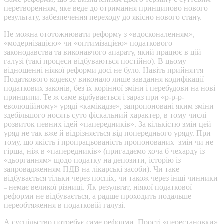
перетворенням, яке веде до отримання принципово нового
результату, забезпечення переходу до якісно нового стану.
Не можна ототожнювати реформу з «вдосконаленням»,
«модернізацією» чи «оптимізацією» податкового
законодавства та виконавчого апарату, який працює в цій
галузі (такі процеси відбуваються постійно). В цьому
відношенні ніякої реформи досі не було. Навіть прийняття
Податкового кодексу виконало лише завдання кодифікації
податкових законів, без їх корінної зміни і перебудови на нові
принципи. Те ж саме відбувається і зараз при «р-р-р-
еволюційному» уряді «камікадзе», запропоновані яким зміни
здебільшого носять суто фіскальний характер, в тому числі
розвиток певних ідей «папередників». За кількістю змін цей
уряд не так вже й відрізняється від попереднього уряду. При
тому, що якість і пропрацьованість пропонованих змін чи не
гірша, ніж в «папередників» (пригадаємо хоча б чехарду із
«дьорганням» щодо податку на депозити, історію із
запровадженням ПДВ на лікарські засоби). Чи таке
відбувається тільки через поспіх, чи також через інші чинники
немає великої різниці. Як результат, ніякої податкової
–
реформи не відбувається, а радше проходить подальше
переобтяження в податковій галузі.
А суспільство потребує саме реформи. Прості «перестановки»