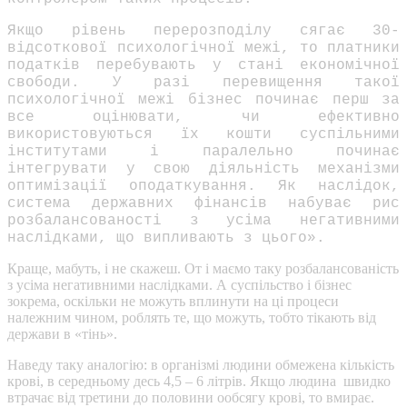
Якщо рівень перерозподілу сягає 30-
відсоткової психологічної межі, то платники
податків перебувають у стані економічної
свободи. У разі перевищення такої
психологічної межі бізнес починає перш за
все оцінювати, чи ефективно
використовуються їх кошти суспільними
інститутами і паралельно починає
інтегрувати у свою діяльність механізми
оптимізації оподаткування. Як наслідок,
система державних фінансів набуває рис
розбалансованості з усіма негативними
наслідками, що випливають з цього».
Краще, мабуть, і не скажеш. От і маємо таку розбалансованість
з усіма негативними наслідками. А суспільство і бізнес
зокрема, оскільки не можуть вплинути на ці процеси
належним чином, роблять те, що можуть, тобто тікають від
держави в «тінь».
Наведу таку аналогію: в організмі людини обмежена кількість
крові, в середньому десь 4,5 – 6 літрів. Якщо людина швидко
втрачає від третини до половини ообсягу крові, то вмирає.