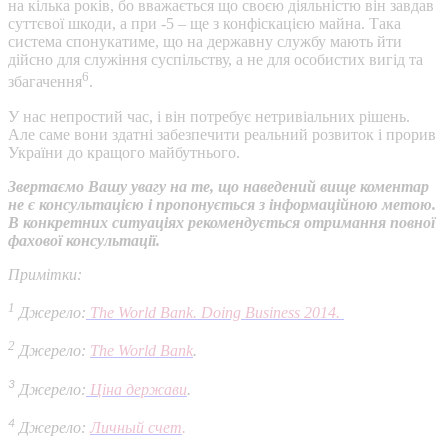
на кілька років, бо вважається що своєю діяльністю він завдав
суттєвої шкоди, а при -5 – ще з конфіскацією майна. Така
система спонукатиме, що на державну службу мають йти
дійсно для служіння суспільству, а не для особистих вигід та
6
збагачення
.
У нас непростий час, і він потребує нетривіальних рішень.
Але саме вони здатні забезпечити реальний розвиток і прорив
України до кращого майбутнього.
Звертаємо Вашу увагу на те, що наведений вище коментар
не є консультацією і пропонується з інформаційною метою.
В конкретних ситуаціях рекомендується отримання повної
фахової консультації.
Примітки:
1
Джерело:
The World Bank. Doing Business 2014.
2
Джерело:
The World Bank
.
3
Джерело:
Ціна держави
.
4
Джерело:
Личный счет
.