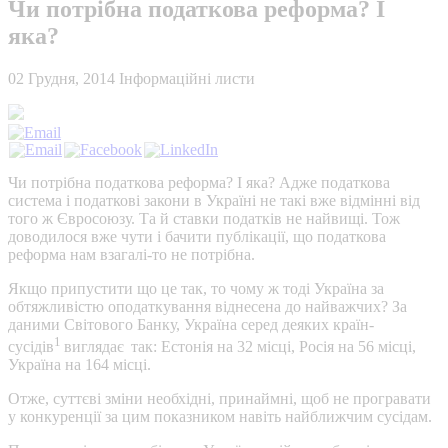
Чи потрібна податкова реформа? І
яка?
02 Грудня, 2014
Інформаційні листи
Чи потрібна податкова реформа? I яка? Адже податкова
система і податкові закони в Україні не такі вже відмінні від
того ж Євросоюзу. Та й ставки податків не найвищі. Тож
доводилося вже чути і бачити публікації, що податкова
реформа нам взагалі-то не потрібна.
Якщо припустити що це так, то чому ж тоді Україна за
обтяжливістю оподаткування віднесена до найважчих? За
даними Світового Банку, Україна серед деяких країн-
1
сусідів
виглядає
так: Естонія на 32 місці, Росія на 56 місці,
Україна на 164 місці.
Отже, суттєві зміни необхідні, принаймні, щоб не програвати
у конкуренції за цим показником навіть найближчим сусідам.