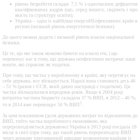
рівень безробіття складає 7,5 % з одночасним дефіцитом
кваліфікованих кадрів (що, серед іншого, свідчить і про
якість та структуру освіти);
Україна – одна із найбільш енергоНЕефективних країн в
регіоні (низький рівень енергетичної безпеки).
До цього можна додати і низький рівень власне національної
безпеки.
Це те, що ми також можемо бачити на власні очі, і що
переконує нас в тому, що держава неефективно витрачає наші
кошти, які справляє як податки.
При тому, що частка у виробленому в країні, яку перетягує на
себе держава, все збільшується. Наразі вона становить десь 46
– 51 % (разом с ЄСВ, який давно насправді є податком). Ця
частка збільшувалася впродовж років. Якщо в 2004 році
витратна частина бюджету складала 37 % ВВП, в 2012 – 46 %,
3
то в 2014 вже перевищує 50 % ВВП
.
За цим показником (доля державних витрат по відношенню до
ВВП, тобто частка виробленого економікою, яка
перерозподіляється державою) Україна в 2013 році
посідала 18
місце в світі (при тому, що такий рівень перерозподілу ВВП
через державу притаманний швидше розвиненим країнам із