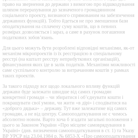
право на звернення до держави з вимогою про відшкодування
шляхом перерахування до зазначеного громадянином
соціального проекту, визнаного спрямованим на забезпечення
державних функцій). Тобто йдеться не про зменшення бази
оподаткування на сплачену суму коштів, що в певних
розмірах дозволяється і зараз, а саме в рахунок погашення
податкових зобов’язань.
Для цього можуть бути розроблені відповідні механізми, як-от
механізм мікропроектів із їх реєстрацією в спеціальному
реєстрі (на кшталт реєстру неприбуткових організацій),
фінансування яких іде в залік податків. Механізми можливості
саме суспільного контролю за витрачанням коштів у рамках
таких проектів.
За такого підходу все щодо локального впливу функцій
держави буде залежати швидше від самих громадян
конкретної громади – чи збиратися і об’єднувати кошти і
покращувати свої умови, чи жити «в дірі» і сподіватися на
«доброго дядька» – державу. Тут вже залежатиме від самих
громадян, а не від центру. Самооподаткування не є чимось
абсолютно новим. Варто хоча б згадати загальні положення з
цього за Законом України «Про місцеве самоврядування в
Україні» (див. визначення самооподаткування в ст. 1) та Указу
ВР УРСР від 23.04.1984 р. № 6853-Х «Про самооподаткування