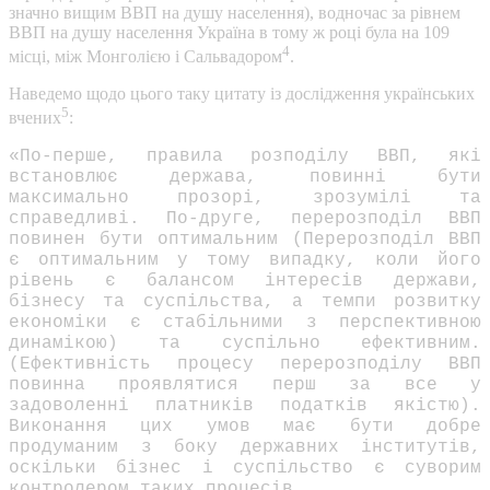
значно вищим ВВП на душу населення), водночас за рівнем
ВВП на душу населення Україна в тому ж році була на 109
4
місці, між Монголією і Сальвадором
.
Наведемо щодо цього таку цитату із дослідження українських
5
вчених
:
«По-перше, правила розподілу ВВП, які
встановлює держава, повинні бути
максимально прозорі, зрозумілі та
справедливі. По-друге, перерозподіл ВВП
повинен бути оптимальним (Перерозподіл ВВП
є оптимальним у тому випадку, коли його
рівень є балансом інтересів держави,
бізнесу та суспільства, а темпи розвитку
економіки є стабільними з перспективною
динамікою) та суспільно ефективним.
(Ефективність процесу перерозподілу ВВП
повинна проявлятися перш за все у
задоволенні платників податків якістю).
Виконання цих умов має бути добре
продуманим з боку державних інститутів,
оскільки бізнес і суспільство є суворим
контролером таких процесів.