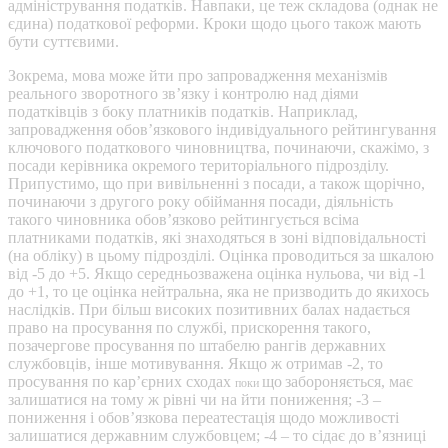
адміністрування податків. Навпаки, це теж складова (однак не
єдина) податкової реформи. Кроки щодо цього також мають
бути суттєвими.
Зокрема, мова може йти про запровадження механізмів
реального зворотного зв’язку і контролю над діями
податківців з боку платників податків. Наприклад,
запровадження обов’язкового індивідуального рейтингування
ключового податкового чиновництва, починаючи, скажімо, з
посади керівника окремого територіального підрозділу.
Припустимо, що при вивільненні з посади, а також щорічно,
починаючи з другого року обіймання посади, діяльність
такого чиновника обов’язково рейтингується всіма
платниками податків, які знаходяться в зоні відповідальності
(на обліку) в цьому підрозділі. Оцінка проводиться за шкалою
від -5 до +5. Якщо середньозважена оцінка нульова, чи від -1
до +1, то це оцінка нейтральна, яка не призводить до якихось
наслідків. При більш високих позитивних балах надається
право на просування по службі, прискорення такого,
позачергове просування по штабелю рангів державних
службовців, інше мотивування. Якщо ж отримав -2, то
просування по кар’єрних сходах
що
забороняється, має
поки
залишатися на тому ж рівні чи на йти пониження; -3 –
пониження і обов’язкова переатестація щодо можливості
залишатися державним службовцем; -4 – то сідає до в’язниці