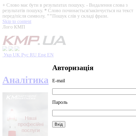
+
Слово має бути в результатах пошуку.
-
Видалення слова з
результатів пошуку.
*
Слово починається/закінчується на текст
перед/після символу.
""
Пошук слів у складі фрази.
Skip to content
Лого КМП
Укр
UK
Рус
RU
Eng
EN
Авторизація
Аналітика
E-mail
Пароль