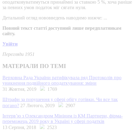
оподатковуватимуться принаймні за ставкою 5 %, хоча раніше
за певних умов податок міг сягати нуля.
Детальний огляд нововведень наводимо нижче: ...
Повний текст статті доступний лише передплатникам
сайту.
Увійти
Перегляди 1951
МАТЕРІАЛИ ПО ТЕМІ
Верховна Рада України ратифікувала ряд Протоколів про
уникнення подвійного оподаткування: зміни
31 Жовтня, 2019
1769
Штрафи за порушення у сфері обігу готівки. Чи все так
погано?
27 Лютого, 2019
2907
Інтерв’ю з Олександром Мініним із КМ Партнери, фірма-
переможець 2019 року в Україні у сфері податків
13 Серпня, 2018
2523