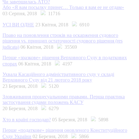
Чи завершилась АТО?
Або «Я вам посылку принес… Только я вам ее не отдам»
03 Серпня, 2018
11716
УСІ ВИ ОДНЕ
23 Квітня, 2018
6910
Право на поновлення строків на оскарження судового
рішення vs. принцип остаточності судового рішення (res
judicata)
06 Квітня, 2018
35569
Перше «зразкове» рішення Верховного Суду в податкових
спорах
06 Квітня, 2018
4197
Ухвала Касаційного адміністративного суду у складі
Верховного Суду від 21 лютого 2018 року
23 Березня, 2018
5120
Зловживання процесуальними правами. Перша практика
застосування судами положень КАСУ
20 Березня, 2018
6279
Хто в країні господар?
05 Березня, 2018
5898
Перше «податкове» рішення оновленого Конституційного
Суду України
02 Березня, 2018
5866