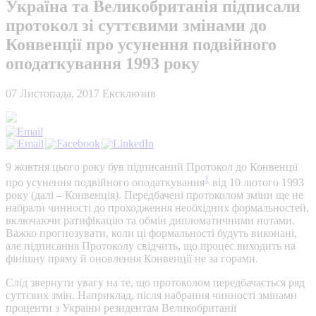
Україна та Великобританія підписали
протокол зі суттєвими змінами до
Конвенції про усунення подвійного
оподаткування 1993 року
07 Листопада, 2017
Ексклюзив
9 жовтня цього року був підписаний Протокол до Конвенції
1
про усунення подвійного оподаткування
від 10 лютого 1993
року (далі – Конвенція). Передбачені протоколом зміни ще не
набрали чинності до проходження необхідних формальностей,
включаючи ратифікацію та обмін дипломатичними нотами.
Важко прогнозувати, коли ці формальності будуть виконані,
але підписання Протоколу свідчить, що процес виходить на
фінішну пряму й оновлення Конвенції не за горами.
Слід звернути увагу на те, що протоколом передбачається ряд
суттєвих змін. Наприклад, після набрання чинності змінами
проценти з України резидентам Великобританії