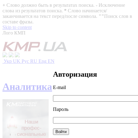
+
Слово должно быть в результатах поиска.
-
Исключение
слова из результатов поиска.
*
Слово начинается/
заканчивается на текст перед/после символа.
""
Поиск слов в
составе фразы.
Skip to content
Лого КМП
Укр
UK
Рус
RU
Eng
EN
Авторизация
Аналитика
E-mail
Пароль