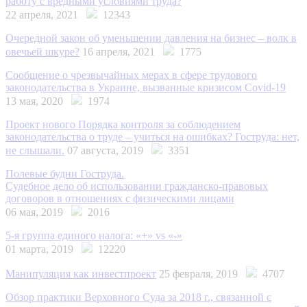
работу с вредными условиями труда?
22 апреля, 2021
12343
Очередной закон об уменьшении давления на бизнес – волк в
овечьей шкуре?
16 апреля, 2021
1775
Сообщение о чрезвычайных мерах в сфере трудового
законодательства в Украине, вызванные кризисом Covid-19
13 мая, 2020
1974
Проект нового Порядка контроля за соблюдением
законодательства о труде – учиться на ошибках? Гоструда: нет,
не слышали.
07 августа, 2019
3351
Полевые будни Гоструда.
Судебное дело об использовании гражданско-правовых
договоров в отношениях с физическими лицами
06 мая, 2019
2016
5-я группа единого налога: «+» vs «-»
01 марта, 2019
12220
Манипуляция как инвестпроект
25 февраля, 2019
4707
Обзор практики Верховного Суда за 2018 г., связанной с