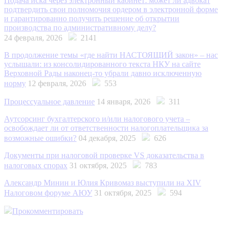
Подача иска через электронный кабинет: может ли адвокат
подтвердить свои полномочия ордером в электронной форме
и гарантированно получить решение об открытии
производства по административному делу?
24 февраля, 2026
2141
В продолжение темы «где найти НАСТОЯЩИЙ закон» – нас
услышали: из консолидированного текста НКУ на сайте
Верховной Рады наконец-то убрали давно исключенную
норму
12 февраля, 2026
553
Процессуальное давление
14 января, 2026
311
Аутсорсинг бухгалтерского и/или налогового учета –
освобождает ли от ответственности налогоплательщика за
возможные ошибки?
04 декабря, 2025
626
Документы при налоговой проверке VS доказательства в
налоговых спорах
31 октября, 2025
783
Александр Минин и Юлия Кривомаз выступили на XIV
Налоговом форуме АЮУ
31 октября, 2025
594
Прокомментировать