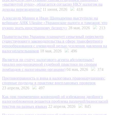
«вытянутой руки», облагается согласно НКУ налогом на
доходы нерезидентов?
11 июня, 2026
418
Александр Минин и Иван Шинкаренко выступили на
вебинаре АНК Ukraine «Украинские налоги и таможня: что
нужно знать иностранному бизнесу»
28 мая, 2026
213
Правительство Украины планирует серьезный пересмотр
существующего законодательства в сфере трансфертного
ценообразования с очевидной целью усиления давления на
налогоплательщиков
18 мая, 2026
496
Является ли статус налогового агента абсолютным?
(анализ неоднозначной судебной практики по спорам
ломбардов с налоговыми органами)
04 мая, 2026
374
Противоправность и вина в налоговых правонарушениях:
спорные подходы в практике внеплановых проверок
23 апреля, 2026
497
Как при применении конвенций об избежании двойного
налогообложения решается проблема различий/разногласий
текстов на разных языках
22 апреля, 2026
845