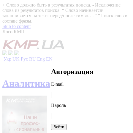
+
Слово должно быть в результатах поиска.
-
Исключение
слова из результатов поиска.
*
Слово начинается/
заканчивается на текст перед/после символа.
""
Поиск слов в
составе фразы.
Skip to content
Лого КМП
Укр
UK
Рус
RU
Eng
EN
Авторизация
Аналитика
E-mail
Пароль