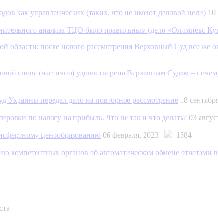
дов как управленческих (таких, что не имеют деловой цели)
10
авнительного анализа ТЦО было правильным (дело «Олимпекс К
 области: после нового рассмотрения Верховный Суд все же о
овой снова (частично) удовлетворена Верховным Судом – почем
д Украины передал дело на повторное рассмотрение
18 сентябр
ровки по налогу на прибыль. Что не так и что делать?
03 авгу
ансфертному ценообразованию
06 февраля, 2023
1584
ию компетентных органов об автоматическом обмене отчетами в 
ста