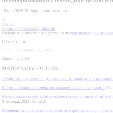
18 мая, 2026
Информационные письма
Информационное письмо доступно на
украинском
и
английско
С уважением,
© WTS Consulting LLC, 2026
Просмотры 496
МАТЕРИАЛЫ ПО ТЕМЕ
Лучше поздно, чем никогда: наконец-то законодатели решили 
Кабмин обновил перечень «низконалоговых» юрисдикций
20 
Многостороннее соглашение компетентных органов об автомати
07 ноября, 2024
1319
Изменения к признакам контрагентов-нерезидентов для призн