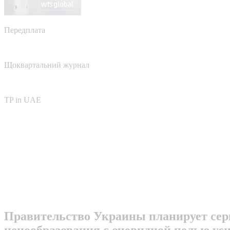
Передплата
Щоквартальний журнал
TP in UAE
Правительство Украины планирует серь
ценообразования с очевидной целью ус