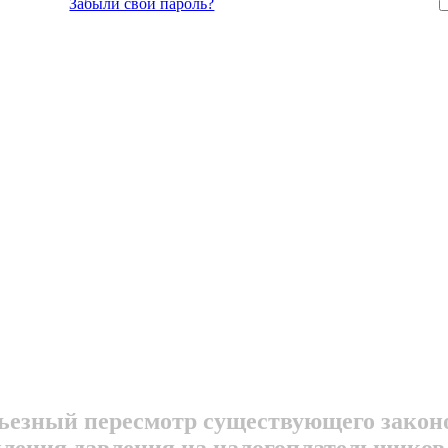
Забыли свой пароль?
езный пересмотр существующего законо
иления давления на налогоплательщиков