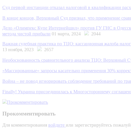
Суд первой инстанции отказал налоговой в квалификации расхо
В конце концов, Верховный Суд признал, что применение ср
Дело «Олимпекс Купе Интернейшнл» против ГУ ГНС в Одесской
метода чистой прибыли
01 марта, 2024
2044
Важная судебная практика по ТЦO: кассационная жалоба налог
13 ноября, 2023
2657
Необоснованность сравнительного анализа ТЦО: Верховный Су
«Массированные» запросы касательно применения 30% корректи
Война – не повод игнорировать соблюдение требований по тр
Finally! Украина присоединилась к Многостороннему соглашен
Прокомментировать
Прокомментировать
Для комментирования
войдите
или зарегистрируйтесь пожалуй