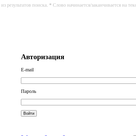
из результатов поиска.
*
Слово начинается/заканчивается на тек
Авторизация
E-mail
Пароль