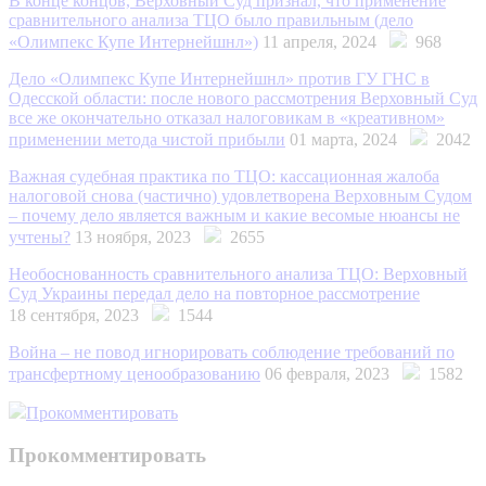
В конце концов, Верховный Суд признал, что применение
сравнительного анализа ТЦО было правильным (дело
«Олимпекс Купе Интернейшнл»)
11 апреля, 2024
968
Дело «Олимпекс Купе Интернейшнл» против ГУ ГНС в
Одесской области: после нового рассмотрения Верховный Суд
все же окончательно отказал налоговикам в «креативном»
применении метода чистой прибыли
01 марта, 2024
2042
Важная судебная практика по ТЦO: кассационная жалоба
налоговой снова (частично) удовлетворена Верховным Судом
– почему дело является важным и какие весомые нюансы не
учтены?
13 ноября, 2023
2655
Необоснованность сравнительного анализа ТЦО: Верховный
Суд Украины передал дело на повторное рассмотрение
18 сентября, 2023
1544
Война – не повод игнорировать соблюдение требований по
трансфертному ценообразованию
06 февраля, 2023
1582
Прокомментировать
Прокомментировать