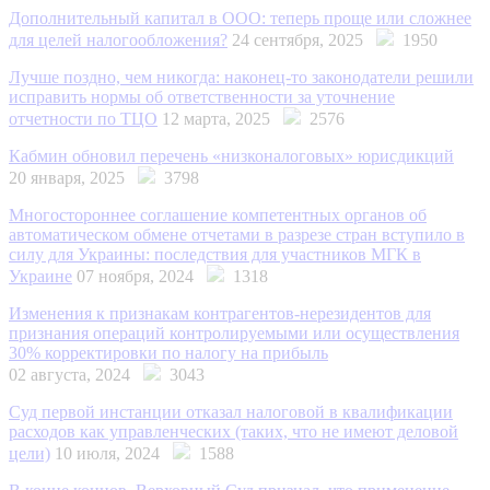
Дополнительный капитал в ООО: теперь проще или сложнее
для целей налогообложения?
24 сентября, 2025
1950
Лучше поздно, чем никогда: наконец-то законодатели решили
исправить нормы об ответственности за уточнение
отчетности по ТЦО
12 марта, 2025
2576
Кабмин обновил перечень «низконалоговых» юрисдикций
20 января, 2025
3798
Многостороннее соглашение компетентных органов об
автоматическом обмене отчетами в разрезе стран вступило в
силу для Украины: последствия для участников МГК в
Украине
07 ноября, 2024
1318
Изменения к признакам контрагентов-нерезидентов для
признания операций контролируемыми или осуществления
30% корректировки по налогу на прибыль
02 августа, 2024
3043
Суд первой инстанции отказал налоговой в квалификации
расходов как управленческих (таких, что не имеют деловой
цели)
10 июля, 2024
1588