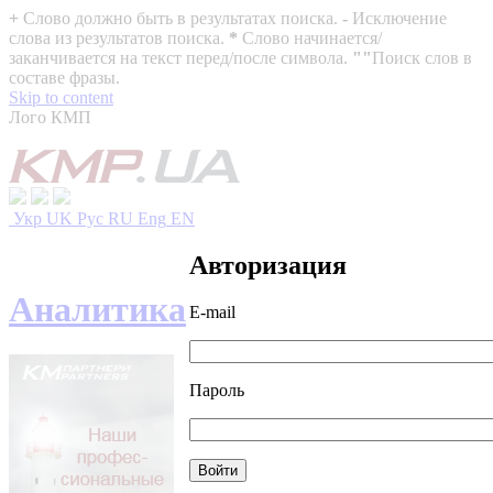
+
Слово должно быть в результатах поиска.
-
Исключение
слова из результатов поиска.
*
Слово начинается/
заканчивается на текст перед/после символа.
""
Поиск слов в
составе фразы.
Skip to content
Лого КМП
Укр
UK
Рус
RU
Eng
EN
Авторизация
Аналитика
E-mail
Пароль