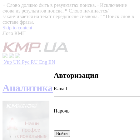
+
Слово должно быть в результатах поиска.
-
Исключение
слова из результатов поиска.
*
Слово начинается/
заканчивается на текст перед/после символа.
""
Поиск слов в
составе фразы.
Skip to content
Лого КМП
Укр
UK
Рус
RU
Eng
EN
Авторизация
Аналитика
E-mail
Пароль