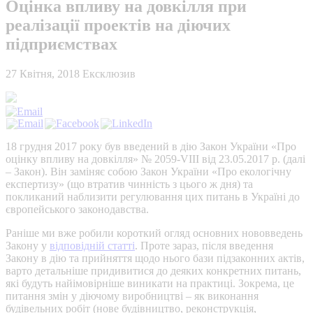
Оцінка впливу на довкілля при
реалізації проектів на діючих
підприємствах
27 Квітня, 2018
Ексклюзив
18 грудня 2017 року був введений в дію Закон України «Про
оцінку впливу на довкілля» № 2059-VIII від 23.05.2017 р. (далі
– Закон). Він заміняє собою Закон України «Про екологічну
експертизу» (що втратив чинність з цього ж дня) та
покликаний наблизити регулювання цих питань в Україні до
європейського законодавства.
Раніше ми вже робили короткий огляд основних нововведень
Закону у
відповідній статті
. Проте зараз, після введення
Закону в дію та прийняття щодо нього бази підзаконних актів,
варто детальніше придивитися до деяких конкретних питань,
які будуть найімовірніше виникати на практиці. Зокрема, це
питання змін у діючому виробництві – як виконання
будівельних робіт (нове будівництво, реконструкція,