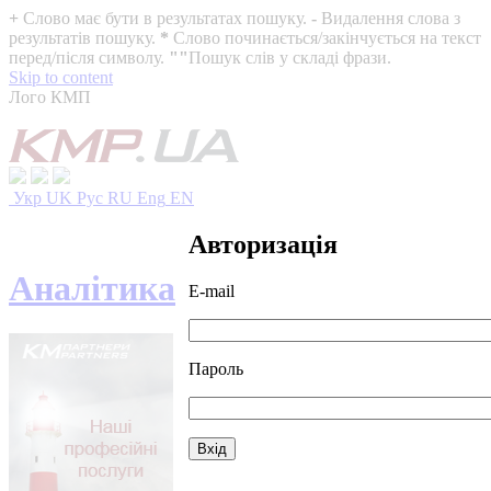
+
Слово має бути в результатах пошуку.
-
Видалення слова з
результатів пошуку.
*
Слово починається/закінчується на текст
перед/після символу.
""
Пошук слів у складі фрази.
Skip to content
Лого КМП
Укр
UK
Рус
RU
Eng
EN
Авторизація
Аналітика
E-mail
Пароль