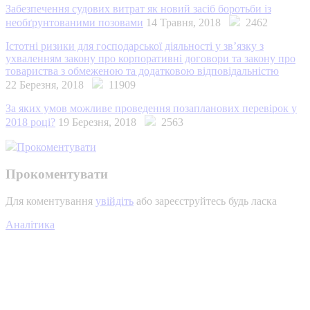
Забезпечення судових витрат як новий засіб боротьби із
необґрунтованими позовами
14 Травня, 2018
2462
Істотні ризики для господарської діяльності у зв’язку з
ухваленням закону про корпоративні договори та закону про
товариства з обмеженою та додатковою відповідальністю
22 Березня, 2018
11909
За яких умов можливе проведення позапланових перевірок у
2018 році?
19 Березня, 2018
2563
Прокоментувати
Прокоментувати
Для коментування
увійдіть
або зареєструйтесь будь ласка
Аналітика