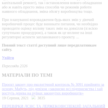
капітальний ремонт), так і встановлення нового обладнання
або ж навіть просто зміна способів чи режимів роботи
наявного обладнання, зміна обсягу виробництва тощо.
При плануванні впровадження будь-яких змін у діючий
виробничий процес буде виникати питання, чи необхідно
проводити оцінку впливу таких змін на довкілля (зі всією
супутньою процедурою), а також як це вплине на інші
регуляторні аспекти запланованого проекту. ...
Повний текст статті доступний лише передплатникам
сайту.
Увійти
Перегляди 2326
МАТЕРІАЛИ ПО ТЕМІ
Проєкт закону про екологічний контроль № 3091 прийнято за
основу. Мабуть, під девізом «закриємо всі підприємства і хай
ростуть дерева на руїнах закинутих виробництв»
19 Серпня, 2021
3835
ПЕРЕВІРКИ ДСНС ТА ДЕРЖЕКОІНСПЕКЦІЇ: ЗАГАЛЬНИЙ