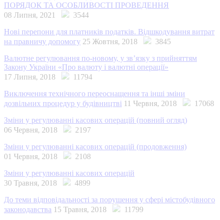
ПОРЯДОК ТА ОСОБЛИВОСТІ ПРОВЕДЕННЯ
08 Липня, 2021
3544
Нові перепони для платників податків. Відшкодування витрат
на правничу допомогу
25 Жовтня, 2018
3845
Валютне регулювання по-новому, у зв’язку з прийняттям
Закону України «Про валюту і валютні операції»
17 Липня, 2018
11794
Виключення технічного переоснащення та інші зміни
дозвільних процедур у будівництві
11 Червня, 2018
17068
Зміни у регулюванні касових операцій (повний огляд)
06 Червня, 2018
2197
Зміни у регулюванні касових операцій (продовження)
01 Червня, 2018
2108
Зміни у регулюванні касових операцій
30 Травня, 2018
4899
До теми відповідальності за порушення у сфері містобудівного
законодавства
15 Травня, 2018
11799