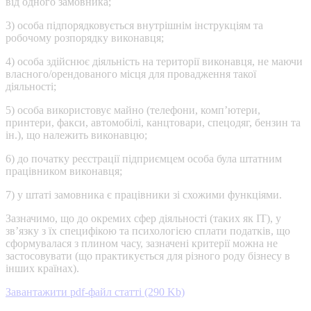
від одного замовника;
3) особа підпорядковується внутрішнім інструкціям та
робочому розпорядку виконавця;
4) особа здійснює діяльність на території виконавця, не маючи
власного/орендованого місця для провадження такої
діяльності;
5) особа використовує майно (телефони, комп’ютери,
принтери, факси, автомобілі, канцтовари, спецодяг, бензин та
ін.), що належить виконавцю;
6) до початку реєстрації підприємцем особа була штатним
працівником виконавця;
7) у штаті замовника є працівники зі схожими функціями.
Зазначимо, що до окремих сфер діяльності (таких як ІТ), у
зв’язку з їх специфікою та психологією сплати податків, що
сформувалася з плином часу, зазначені критерії можна не
застосовувати (що практикується для різного роду бізнесу в
інших країнах).
Завантажити pdf-файл статті (290 Kb)