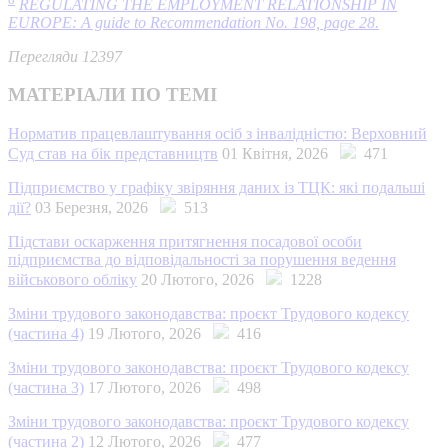
REGULATING THE EMPLOYMENT RELATIONSHIP IN
EUROPE: A guide to Recommendation No. 198, page 28.
Перегляди 12397
МАТЕРІАЛИ ПО ТЕМІ
Норматив працевлаштування осіб з інвалідністю: Верховний
Суд став на бік представництв
01 Квітня, 2026
471
Підприємство у графіку звіряння даних із ТЦК: які подальші
дії?
03 Березня, 2026
513
Підстави оскарження притягнення посадової особи
підприємства до відповідальності за порушення ведення
військового обліку
20 Лютого, 2026
1228
Зміни трудового законодавства: проєкт Трудового кодексу
(частина 4)
19 Лютого, 2026
416
Зміни трудового законодавства: проєкт Трудового кодексу
(частина 3)
17 Лютого, 2026
498
Зміни трудового законодавства: проєкт Трудового кодексу
(частина 2)
12 Лютого, 2026
477