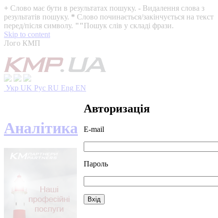
+
Слово має бути в результатах пошуку.
-
Видалення слова з
результатів пошуку.
*
Слово починається/закінчується на текст
перед/після символу.
""
Пошук слів у складі фрази.
Skip to content
Лого КМП
Укр
UK
Рус
RU
Eng
EN
Авторизація
Аналітика
E-mail
Пароль