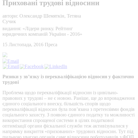
Приховані трудові відносини
автори: Олександр Шемяткін, Тетяна
Сучик
видання: «Лідери ринку. Рейтинг
юридичних компаній України - 2016»
15 Листопада, 2016
Преса
Ризики у зв’язку із перекваліфікацією відносин у фактично
трудові
Проблема щодо перекваліфікації відносин із цивільно-
правових у трудові – не є новою. Раніше, ще до впровадження
єдиного соціального внеску, більшість спорів щодо
перекваліфікації відносин була пов’язана з претензіями фондів
соціального захисту. З появою єдиного податку та можливості
використання спрощеної системи в цілях податкової
оптимізації органи фіскальної служби теж активізувалися у
напрямку викриття «прихованих» трудових відносин. Тут під
пильною увагою органів саме відносини роботодавців з ФОП,