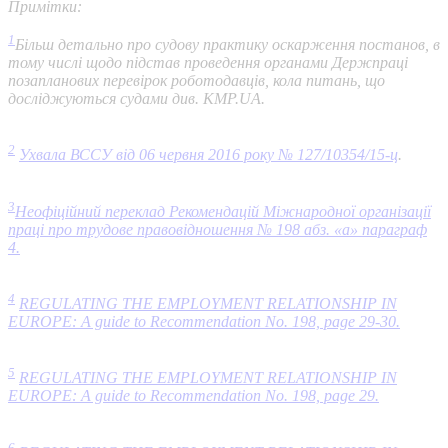
Примітки:
1
Більш детально про судову практику оскарження постанов, в
тому числі щодо підстав проведення органами Держпраці
позапланових перевірок роботодавців, кола питань, що
досліджуються судами див. KMP.UA.
2
Ухвала ВССУ від 06 червня 2016 року № 127/10354/15-ц
.
3
Неофіційний переклад Рекомендацій Міжнародної організації
праці про трудове правовідношення № 198 абз. «а» параграф
4.
4
REGULATING THE EMPLOYMENT RELATIONSHIP IN
EUROPE: A guide to Recommendation No. 198, page 29-30.
5
REGULATING THE EMPLOYMENT RELATIONSHIP IN
EUROPE: A guide to Recommendation No. 198, page 29.
6