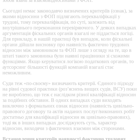
зобов’язань за взаємовідносинами з ФОП.
Сьогодні немає законодавчо визначених критеріїв (ознак), за
якими відносини з ФОП підлягають перекваліфікації у
трудові, тому перекваліфікація, по суті, залежить від
внутрішнього переконання перевіряючого. У деяких випадках
аргументація фіскальних органів взагалі не піддається логіці.
Для прикладу, в нашій практиці був випадок, коли фіскальні
органи дійшли висновку про наявність фактично трудових
відносин між замовником та ФОП лише з огляду на те, що в
штаті такого замовника були наявні працівники зі схожими
функціями. Якщо керуватися логікою податкових органів, то
аутсорсинг більшості функцій компаній взагалі стає
неможливим.
Суди теж «по-своєму» визначають критерії. Єдиного підходу
на рівні судової практики (роз’яснень вищих судів, ВСУ) поки
не вироблено, що теж є наслідком різної кваліфікації відносин
за подібних обставин. В одних випадках суди виходять
виключно з формальних ознак відносин (наявність цивільно-
правового договору та актів наданих послуг/виконаних робіт
достатньо для кваліфікації відносин як цивільно-правових),
тоді як в інших випадках досліджують суть, характер
відносин, виходячи з фактичних взаємин між сторонами.
Встановлення критеріїв наявності фактично трудових