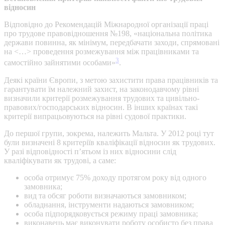
відносин
Відповідно до Рекомендацій Міжнародної організації праці
про трудове правовідношення №198, «національна політика
держави повинна, як мінімум, передбачати заходи, спрямовані
на <…> проведення розмежування між працівниками та
3
самостійно зайнятими особами»
.
Деякі країни Європи, з метою захистити права працівників та
гарантувати їм належний захист, на законодавчому рівні
визначили критерії розмежування трудових та цивільно-
правових/господарських відносин. В інших країнах такі
критерії випрацьовуються на рівні судової практики.
До першої групи, зокрема, належить Мальта. У 2012 році тут
були визначені 8 критеріїв кваліфікації відносин як трудових.
У разі відповідності п’ятьом із них відносини слід
кваліфікувати як трудові, а саме:
особа отримує 75% доходу протягом року від одного
замовника;
вид та обсяг роботи визначаються замовником;
обладнання, інструменти надаються замовником;
особа підпорядковується режиму праці замовника;
виконавець має виконувати роботу особисто без права