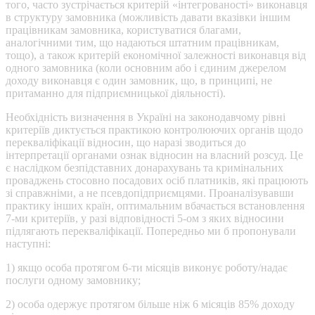
того, часто зустрічається критерій «інтегрованості» виконавця
в структуру замовника (можливість давати вказівки іншим
працівникам замовника, користуватися благами,
аналогічними тим, що надаються штатним працівникам,
тощо), а також критерій економічної залежності виконавця від
одного замовника (коли основним або і єдиним джерелом
доходу виконавця є один замовник, що, в принципі, не
притаманно для підприємницької діяльності).
Необхідність визначення в Україні на законодавчому рівні
критеріїв диктується практикою контролюючих органів щодо
перекваліфікації відносин, що наразі зводиться до
інтерпретації органами ознак відносин на власний розсуд. Це
є наслідком безпідставних донарахувань та кримінальних
проваджень стосовно посадових осіб платників, які працюють
зі справжніми, а не псевдопідприємцями. Проаналізувавши
практику інших країн, оптимальним вбачається встановлення
7-ми критеріїв, у разі відповідності 5-ом з яких відносини
підлягають перекваліфікації. Попередньо ми б пропонували
наступні:
1) якщо особа протягом 6-ти місяців виконує роботу/надає
послуги одному замовнику;
2) особа одержує протягом більше ніж 6 місяців 85% доходу