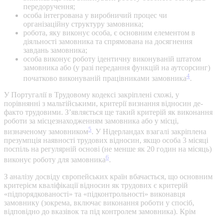
передоручення;
особа інтегрована у виробничий процес чи
організаційну структуру замовника;
робота, яку виконує особа, є основним елементом в
діяльності замовника та спрямована на досягнення
завдань замовника;
особа виконує роботу ідентичну виконуваній штатом
замовника або (у разі передання функцій на аутсорсинг)
4
початково виконуваній працівниками замовника
.
У Португалії в Трудовому кодексі закріплені схожі, у
порівнянні з мальтійськими, критерії визнання відносин де-
факто трудовими. З’являється ще такий критерій як виконання
роботи за місцезнаходженням замовника або у місці,
5
визначеному замовником
. У Нідерландах взагалі закріплена
презумпція наявності трудових відносин, якщо особа 3 місяці
поспіль на регулярній основі (не менше як 20 годин на місяць)
6
виконує роботу для замовника
.
З аналізу досвіду європейських країн вбачається, що основним
критерієм кваліфікації відносин як трудових є критерій
«підпорядкованості» та «підконтрольності» виконавця
замовнику (зокрема, включає виконання роботи у спосіб,
відповідно до вказівок та під контролем замовника). Крім