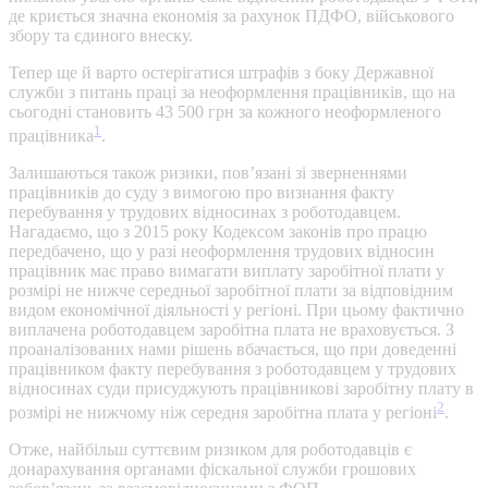
де криється значна економія за рахунок ПДФО, військового
збору та єдиного внеску.
Тепер ще й варто остерігатися штрафів з боку Державної
служби з питань праці за неоформлення працівників, що на
сьогодні становить 43 500 грн за кожного неоформленого
1
працівника
.
Залишаються також ризики, пов’язані зі зверненнями
працівників до суду з вимогою про визнання факту
перебування у трудових відносинах з роботодавцем.
Нагадаємо, що з 2015 року Кодексом законів про працю
передбачено, що у разі неоформлення трудових відносин
працівник має право вимагати виплату заробітної плати у
розмірі не нижче середньої заробітної плати за відповідним
видом економічної діяльності у регіоні. При цьому фактично
виплачена роботодавцем заробітна плата не враховується. З
проаналізованих нами рішень вбачається, що при доведенні
працівником факту перебування з роботодавцем у трудових
відносинах суди присуджують працівникові заробітну плату в
2
розмірі не нижчому ніж середня заробітна плата у регіоні
.
Отже, найбільш суттєвим ризиком для роботодавців є
донарахування органами фіскальної служби грошових