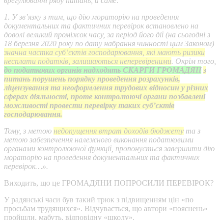
врегулюванні ряду питань, а саме:
1. У зв’язку з тим, що дію мораторію на проведення
документальних та фактичних перевірок встановлено на
доволі великий проміжок часу, за період його дії (на сьогодні з
18 березня 2020 року по дату набрання чинності цим Законом)
значна частка суб’єктів господарювання, які мають ризики
несплати податків, залишаються неперевіреними
. Окрім того,
до податкових органів надходять СКАРГИ ГРОМАДЯН
з
питань порушень порядку проведення розрахунків,
ліцензування та неоформлення трудових відносин у різних
сферах діяльності, проте контролюючі органи позбавлені
можливості провести перевірку таких суб’єктів
господарювання.
Тому, з метою
недопущення втрат доходів бюджету
та з
метою забезпечення належного виконання податковими
органами контролюючої функції, пропонується завершити дію
мораторію на проведення документальних та фактичних
перевірок…».
Виходить, що це ГРОМАДЯНИ ПОПРОСИЛИ ПЕРЕВІРОК?
У радянські часи був такий трюк з підвищенням цін «по
просьбам трудящихся». Відчувається, що автори «пояснень»
пройшли, мабуть, відповідну «школу».