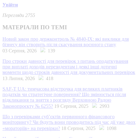
Увійти
Перегляди 2755
МАТЕРІАЛИ ПО ТЕМІ
Новий закон про держконтроль № 4840-IX: які виклики для
бізнесу він створить після скасування воєнного стану
03 Серпня, 2026
139
Про строки давності для перевірок з питань оподаткування
при виплаті доходів нерезидентам і деякі інші дотичні
моменти щодо строків давності для документальних перевірок
13 Липня, 2026
418
SAF-T UA: тимчасова відстрочка для великих платників
податків чи стратегічне повернення? Що змінюється після
відкликання та зняття з розгляду Верховною Радою
Законопроєкту № 6255?
19 Серпня, 2025
2993
Що з перевірками суб’єктів первинного фінансового
моніторингу? Чи будуть вони проводитись під час дії уже двох
«мораторіїв» на перевірки?
18 Серпня, 2025
1098