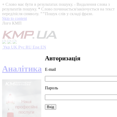
+
Слово має бути в результатах пошуку.
-
Видалення слова з
результатів пошуку.
*
Слово починається/закінчується на текст
перед/після символу.
""
Пошук слів у складі фрази.
Skip to content
Лого КМП
Укр
UK
Рус
RU
Eng
EN
Авторизація
Аналітика
E-mail
Пароль