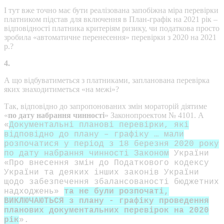
І тут вже точно має бути реалізована запобіжна міра перевірки
платником підстав для включення в План-графік на 2021 рік –
відповідності платника критеріям ризику, чи податкова просто
зробила «автоматичне перенесення» перевірки з 2020 на 2021
р.?
4.
А що відбуватиметься з платниками, запланована перевірка
яких знаходитиметься «на межі»?
Так, відповідно до запропонованих змін мораторій діятиме
«
по дату набрання чинності
» Законопроектом № 4101. А
«
Документальні планові перевірки, які
відповідно до плану – графіку … мали
розпочатися у період з 18 березня 2020 року
по дату набрання чинності Законом
України
«Про внесення змін до Податкового кодексу
України та деяких інших законів України
щодо забезпечення збалансованості бюджетних
надходжень»
та не були розпочаті,
ВИКЛЮЧАЮТЬСЯ з плану - графіку проведення
планових документальних перевірок на 2020
рік
».