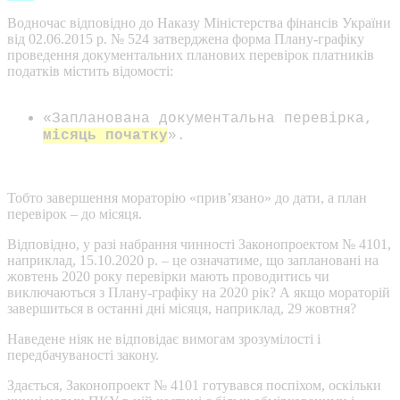
Водночас відповідно до Наказу Міністерства фінансів України
від 02.06.2015 р. № 524 затверджена форма Плану-графіку
проведення документальних планових перевірок платників
податків містить відомості:
«Запланована документальна перевірка,
місяць початку
».
Тобто завершення мораторію «прив’язано» до дати, а план
перевірок – до місяця.
Відповідно, у разі набрання чинності Законопроектом № 4101,
наприклад, 15.10.2020 р. – це означатиме, що заплановані на
жовтень 2020 року перевірки мають проводитись чи
виключаються з Плану-графіку на 2020 рік? А якщо мораторій
завершиться в останні дні місяця, наприклад, 29 жовтня?
Наведене ніяк не відповідає вимогам зрозумілості і
передбачуваності закону.
Здається, Законопроект № 4101 готувався поспіхом, оскільки