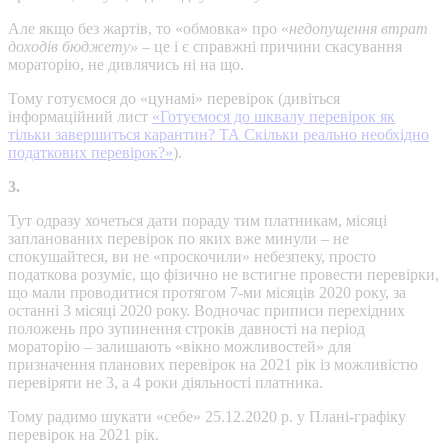
Але якщо без жартів, то «обмовка» про «
недопущення втрат
доходів бюджету» –
це і є справжні причини скасування
мораторію, не дивлячись ні на що.
Тому готуємося до «цунамі» перевірок (дивіться
інформаційний лист
«Готуємося до шквалу перевірок як
тільки завершиться карантин? ТА Скільки реально необхідно
податкових перевірок?»
).
3.
Тут одразу хочеться дати пораду тим платникам, місяці
запланованих перевірок по яких вже минули – не
спокушайтеся, ви не «проскочили» небезпеку, просто
податкова розуміє, що фізично не встигне провести перевірки,
що мали проводитися протягом 7-ми місяців 2020 року, за
останні 3 місяці 2020 року. Водночас приписи перехідних
положень про зупинення строків давності на період
мораторію – залишають «вікно можливостей» для
призначення планових перевірок на 2021 рік із можливістю
перевіряти не 3, а 4 роки діяльності платника.
Тому радимо шукати «себе» 25.12.2020 р. у Плані-графіку
перевірок на 2021 рік.