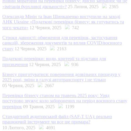
Новий мораторій на перевірки бізнесу: дійсно запрацює чи це
«імітація бурхливої діяльності»?
25 Липня, 2025
2365
Олександр Мінін та Іван Шинкаренко виступили на заході
АНК Ukraine «Податкові перевірки бізнесу: як готуватись та
чого чекати»
12 Червня, 2025
742
Строки давності: обмеження для перевірок, застосування
санкцій, збереження документів та вплив COVID/воєнного
стану
12 Червня, 2025
2163
Податкові перевірки: види, критерії та підстави для
призначення
12 Червня, 2025
936
Бізнесу приготуватися: повернення дозвільних процедур у
2025 році, зміни в галузі автотранспорту і не тільки
05 Червня, 2025
2667
Перевірки бізнесу станом на травень 2025 року: Уряд
поступово звужує коло заборонених на період воєнного стану
перевірок
09 Травня, 2025
1199
Стандартний аудиторський файл (SAF-T UA): реально
працюючий інструмент чи все ще примара?
10 Лютого, 2025
4691