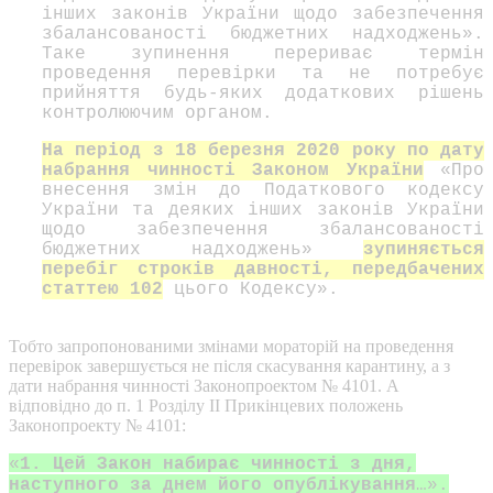
інших законів України щодо забезпечення
збалансованості бюджетних надходжень».
Таке зупинення перериває термін
проведення перевірки та не потребує
прийняття будь-яких додаткових рішень
контролюючим органом.
На період з 18 березня 2020 року по дату
набрання чинності Законом України
«Про
внесення змін до Податкового кодексу
України та деяких інших законів України
щодо забезпечення збалансованості
бюджетних надходжень»
зупиняється
перебіг строків давності, передбачених
статтею 102
цього Кодексу».
Тобто запропонованими змінами мораторій на проведення
перевірок завершується не після скасування карантину, а з
дати набрання чинності Законопроектом № 4101. А
відповідно до п. 1 Розділу ІІ Прикінцевих положень
Законопроекту № 4101:
«
1. Цей Закон набирає чинності з дня,
наступного за днем його опублікування
…».