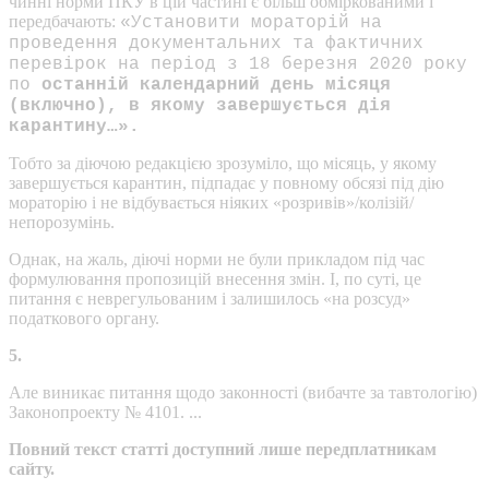
чинні норми ПКУ в цій частині є більш обміркованими і
передбачають:
«Установити мораторій на
проведення документальних та фактичних
перевірок на період з 18 березня 2020 року
по
останній календарний день місяця
(включно), в якому завершується дія
карантину…».
Тобто за діючою редакцією зрозуміло, що місяць, у якому
завершується карантин, підпадає у повному обсязі під дію
мораторію і не відбувається ніяких «розривів»/колізій/
непорозумінь.
Однак, на жаль, діючі норми не були прикладом під час
формулювання пропозицій внесення змін. І, по суті, це
питання є неврегульованим і залишилось «на розсуд»
податкового органу.
5.
Але виникає питання щодо законності (вибачте за тавтологію)
Законопроекту № 4101. ...
Повний текст статті доступний лише передплатникам
сайту.