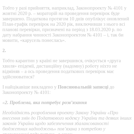
Тобто у разі прийняття, наприклад, Законопроекту № 4101 у
жовтні 2020 р. – мораторій на проведення перевірок буде
завершено. Податкова протягом 10 днів опублікує оновлений
План-графік перевірок на 2020 рік, виключивши з нього всі
планові перевірки, призначені на період з 18.03.2020 р. по
дату набрання чинності Законопроектом № 4101 – і, так би
мовити, «карусель понеслась».
2.
Тобто карантин у країні не завершився, очікується «друга
хвиля» епідемії, дистанційну (надомну) роботу ніхто не
відміняв – а ось проведення податкових перевірок має
здійснюватися?
І найцікавіше викладено у
Пояснювальній записці
до
Законопроекту № 4101:
«
2. Проблема, яка потребує розв’язання
Необхідність розроблення проекту Закону України «Про
внесення змін до Податкового кодексу України та деяких інших
законів України щодо забезпечення збалансованості
бюджетних надходжень» пов’язана з потребою у