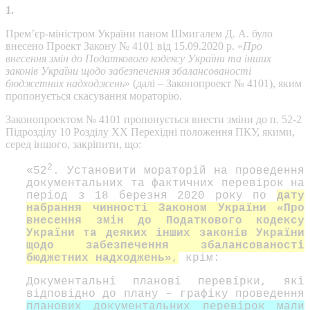
1.
Прем’єр-міністром України паном Шмигалем Д. А. було
внесено Проект Закону № 4101 від 15.09.2020 р. «
Про
внесення змін до Податкового кодексу України та інших
законів України щодо забезпечення збалансованості
бюджетних надходжень
» (далі – Законопроект № 4101), яким
пропонується скасування мораторію.
Законопроектом № 4101 пропонується внести зміни до п. 52-2
Підрозділу 10 Розділу ХХ Перехідні положення ПКУ, якими,
серед іншого, закріпити, що:
2
«52
. Установити мораторій на проведення
документальних та фактичних перевірок на
період з 18 березня 2020 року по
дату
набрання чинності Законом України
«Про
внесення змін до Податкового кодексу
України та деяких інших законів України
щодо забезпечення збалансованості
бюджетних надходжень»
,
крім:
Документальні планові перевірки, які
відповідно до плану – графіку проведення
планових документальних перевірок мали