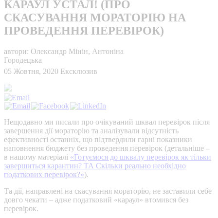
КАРАУЛ УСТАЛ! (ПРО
СКАСУВАННЯ МОРАТОРІЮ НА
ПРОВЕДЕННЯ ПЕРЕВІРОК)
автори: Олександр Мінін, Антоніна
Городецька
05 Жовтня, 2020
Ексклюзив
Нещодавно ми писали про очікуваний шквал перевірок після
завершення дії мораторію та аналізували відсутність
ефективності останніх, що підтвердили гарні показники
наповнення бюджету без проведення перевірок (детальніше –
в нашому матеріалі
«Готуємося до шквалу перевірок як тільки
завершиться карантин? ТА Скільки реально необхідно
податкових перевірок?»
).
Та дії, направлені на скасування мораторію, не заставили себе
довго чекати – адже податковий «караул» втомився без
перевірок.