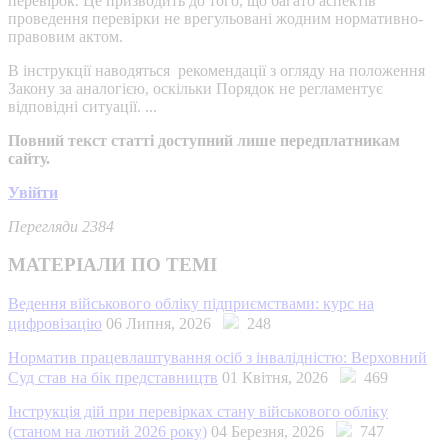
перевірок. Це призводить до того, що багато аспектів
проведення перевірки не врегульовані жодним нормативно-
правовим актом.
В інструкції наводяться рекомендації з огляду на положення
Закону за аналогією, оскільки Порядок не регламентує
відповідні ситуації. ...
Повний текст статті доступний лише передплатникам
сайту.
Увійти
Перегляди 2384
МАТЕРІАЛИ ПО ТЕМІ
Ведення військового обліку підприємствами: курс на
цифровізацію
06 Липня, 2026
248
Норматив працевлаштування осіб з інвалідністю: Верховний
Суд став на бік представництв
01 Квітня, 2026
469
Інструкція дій при перевірках стану військового обліку
(станом на лютий 2026 року)
04 Березня, 2026
747